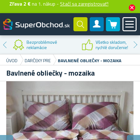
Zľava 2 €
na 1. nákup -
Stačí sa zaregistrovať!
0 produktů
Zákaznícky účet
Bezproblémové
Všetko skladom,
reklamácie
rychlé doručenie!
ÚVOD
DARČEKY PRE
BAVLNENÉ OBLIEČKY - MOZAIKA
Bavlnené obliečky - mozaika