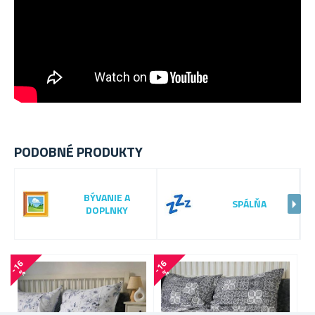
PODOBNÉ PRODUKTY
BÝVANIE A
SPÁLŇA
DOPLNKY
-
1
6
-
1
6
-
1
6
%
%