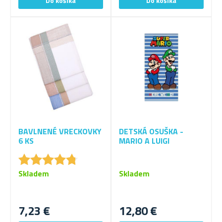
BAVLNENÉ VRECKOVKY
DETSKÁ OSUŠKA -
6 KS
MARIO A LUIGI
★
★
★
★
★
★
★
★
★
★
Skladem
Skladem
7,23 €
12,80 €