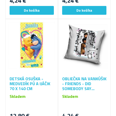
4,24 €
4,24 €
DETSKÁ OSUŠKA -
OBLIEČKA NA VANKÚŠIK
MEDVEDÍK PÚ A IJÁČIK
- FRIENDS - DID
70 X 140 CM
SOMEBODY SAY
PARTY?
Skladem
Skladem
12,80 €
4,24 €