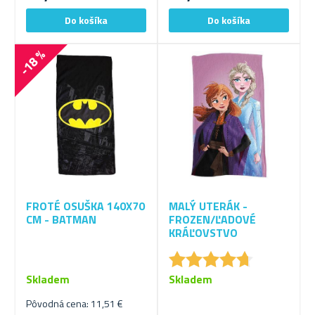
-18 %
FROTÉ OSUŠKA 140X70
MALÝ UTERÁK -
CM - BATMAN
FROZEN/ĽADOVÉ
KRÁĽOVSTVO
★
★
★
★
★
★
★
★
★
★
Skladem
Skladem
Pôvodná cena: 11,51 €