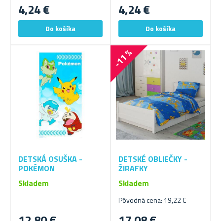
4,24 €
4,24 €
-11 %
DETSKÁ OSUŠKA -
DETSKÉ OBLIEČKY -
POKÉMON
ŽIRAFKY
Skladem
Skladem
Pôvodná cena: 19,22 €
12,80 €
17,08 €