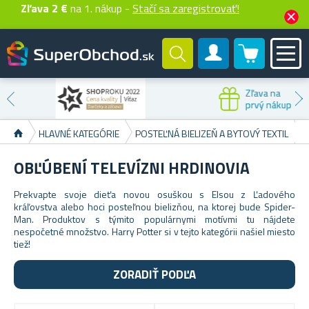
Zľava 2 €
na 1. nákup -
Stačí sa zaregistrovať!
0 produktů
Zákaznícky účet
Zľava na
prvý nákup
HLAVNÉ KATEGÓRIE
POSTEĽNÁ BIELIZEŇ A BYTOVÝ TEXTIL
OBĽÚBENÍ TELEVÍZNI HRDINOVIA
Prekvapte svoje dieťa novou osuškou s Elsou z Ľadového
kráľovstva alebo hoci posteľnou bielizňou, na ktorej bude Spider-
Man. Produktov s týmito populárnymi motívmi tu nájdete
nespočetné množstvo. Harry Potter si v tejto kategórii našiel miesto
tiež!
ZORADIŤ PODĽA