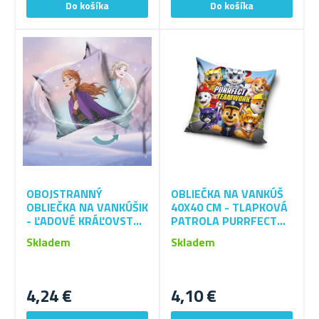
OBOJSTRANNÝ
OBLIEČKA NA VANKÚŠ
OBLIEČKA NA VANKÚŠIK
40X40 CM - TLAPKOVÁ
- ĽADOVÉ KRÁĽOVSTVO
PATROLA PURRFECT
SESTRY ELSA A ANNA
TEAMWORK
Skladem
Skladem
4,24 €
4,10 €