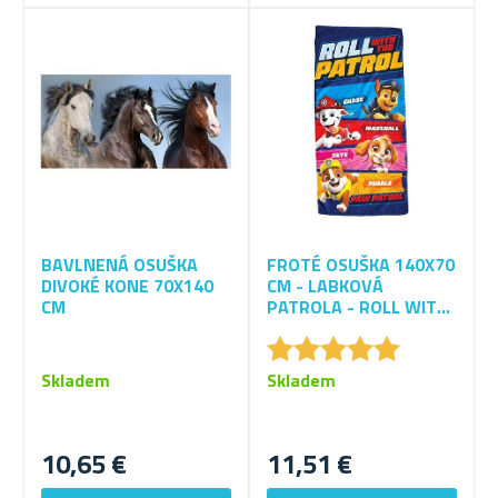
BAVLNENÁ OSUŠKA
FROTÉ OSUŠKA 140X70
DIVOKÉ KONE 70X140
CM - LABKOVÁ
CM
PATROLA - ROLL WITH
THE PATROL
★
★
★
★
★
★
★
★
★
★
Skladem
Skladem
10,65 €
11,51 €