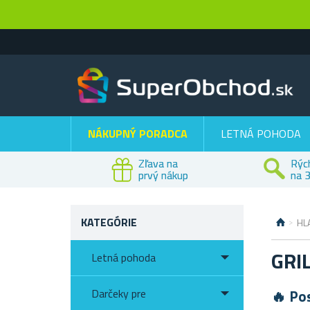
NÁKUPNÝ PORADCA
LETNÁ POHODA
Zľava na
Rýc
prvý nákup
na 3
KATEGÓRIE
HL
GRI
Letná pohoda
Darčeky pre
🔥 Pos