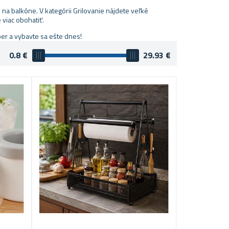
 na balkóne. V kategórii Grilovanie nájdete veľké
viac obohatiť.
ber a vybavte sa ešte dnes!
0.8
€
29.93
€