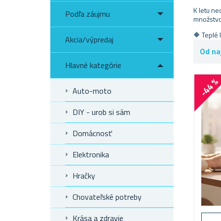
K letu ne
Podľa záujmu
množstvo 
🔶 Teplé 
Akcia/výpredaj
Od na
Hlavné kategórie
-44 
Auto-moto
DIY - urob si sám
Domácnosť
Elektronika
Hračky
Chovateľské potreby
Krása a zdravie