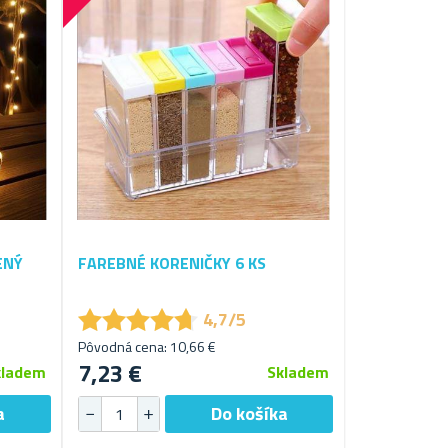
ENÝ
FAREBNÉ KORENIČKY 6 KS
★
★
★
★
★
★
★
★
★
★
4,7/5
Pôvodná cena: 10,66 €
7,23 €
kladem
Skladem