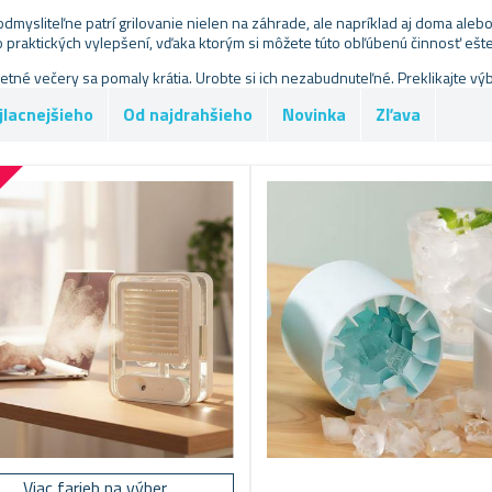
odmysliteľne patrí grilovanie nielen na záhrade, ale napríklad aj doma alebo
praktických vylepšení, vďaka ktorým si môžete túto obľúbenú činnosť ešte 
letné večery sa pomaly krátia. Urobte si ich nezabudnuteľné. Preklikajte vý
jlacnejšieho
Od najdrahšieho
Novinka
Zľava
%
Viac farieb na výber