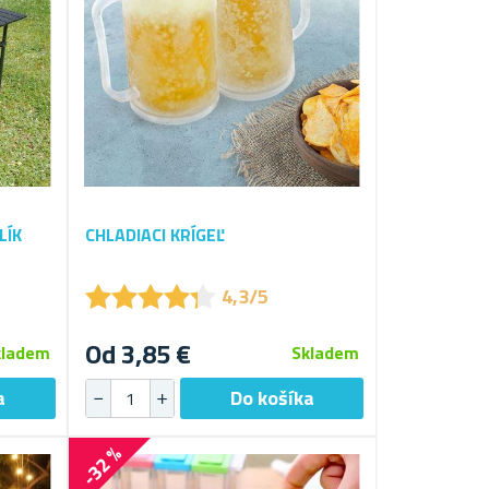
LÍK
CHLADIACI KRÍGEĽ
★
★
★
★
★
★
★
★
★
★
4,3/5
Od 3,85 €
kladem
Skladem
-32 %