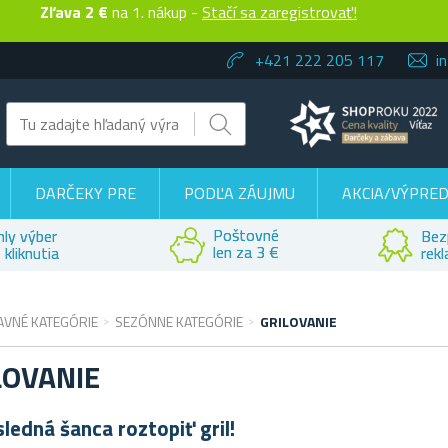
Zľava 2 €
na 1. nákup -
Stačí sa zaregistrovať!
+421 222 205 117
i
DARČEKY PRE
PODĽA ZÁUJMU
AKCIA/VÝPRED
Poštovné
hly výber
Bez
len za 3 €
 kliknutia
rek
AVNÉ KATEGÓRIE
SEZÓNNE KATEGÓRIE
GRILOVANIE
LOVANIE
ledná šanca roztopiť gril!