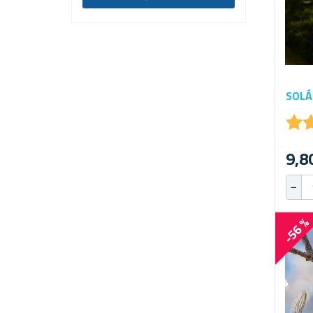
SOLÁ
★
★
9,8
-56 