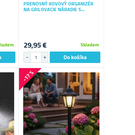
PRENOSNÝ KOVOVÝ ORGANIZÉR
NA GRILOVACIE NÁRADIE S
DRŽIAKOM NA PAPIEROVÉ
UTIERKY
29,95 €
kladem
Skladem
-17 %