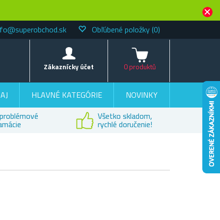
nfo@superobchod.sk
Obľúbené položky
(0)
Košík
Zákaznícky účet
0 produktů
AJ
HLAVNÉ KATEGÓRIE
NOVINKY
problémové
Všetko skladom,
lamácie
rychlé doručenie!