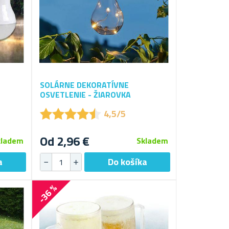
SOLÁRNE DEKORATÍVNE
OSVETLENIE - ŽIAROVKA
★
★
★
★
★
★
★
★
★
★
4,5/5
Od 2,96 €
kladem
Skladem
-36 %