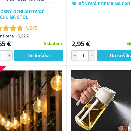
SILIKÓNOVÁ FORMA NA ĽAD
OSNÝ OCHLADZOVAČ
CHU NA STÔL
★
★
★
★
★
★
★
★
4,8/5
ná cena: 19,22 €
65 €
2,95 €
Skladem
S
%