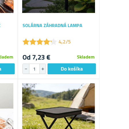
Č
SOLÁRNA ZÁHRADNÁ LAMPA
★
★
★
★
★
★
★
★
★
★
4,2/5
Od 7,23 €
kladem
Skladem