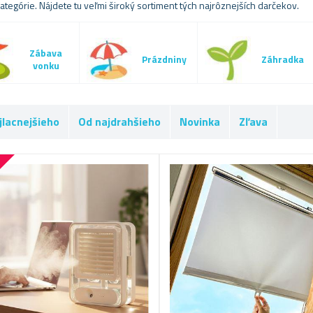
kategórie. Nájdete tu veľmi široký sortiment tých najrôznejších darčekov.
Zábava
Prázdniny
Záhradka
vonku
jlacnejšieho
Od najdrahšieho
Novinka
Zľava
%