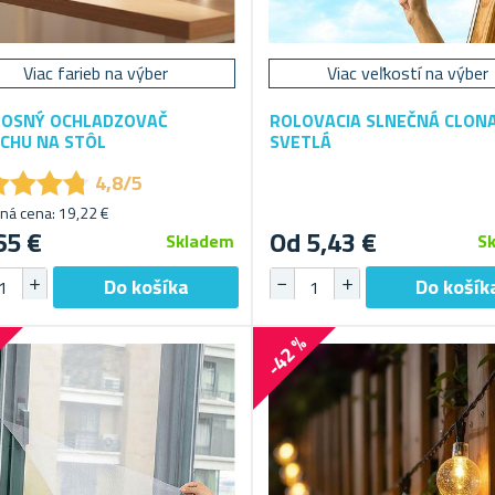
Viac farieb na výber
Viac veľkostí na výber
OSNÝ OCHLADZOVAČ
ROLOVACIA SLNEČNÁ CLON
CHU NA STÔL
SVETLÁ
★
★
★
★
★
★
★
★
4,8/5
ná cena: 19,22 €
65 €
Od 5,43 €
Skladem
S
-42 %