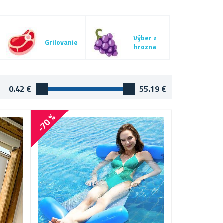
Výber z
Grilovanie
hrozna
0.42
€
55.19
€
-70 %