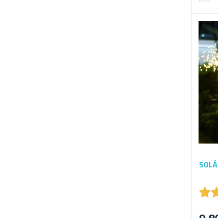
SOLÁ
★
★