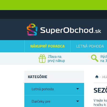
NÁKUPNÝ PORADCA
LETNÁ POHODA
Zľava na
Rýc
prvý nákup
na 3
KATEGÓRIE
HL
SEZ
Letná pohoda
V tejto 
Darčeky pre
hračku k 