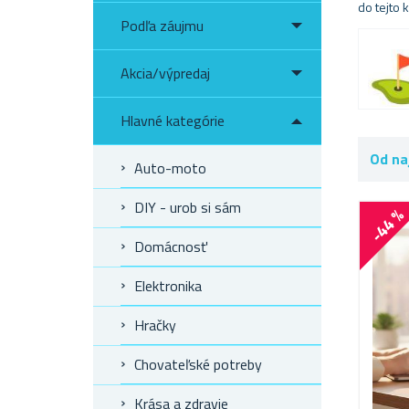
do tejto 
Podľa záujmu
Akcia/výpredaj
Hlavné kategórie
Od na
Auto-moto
DIY - urob si sám
-44 
Domácnosť
Elektronika
Hračky
Chovateľské potreby
Krása a zdravie