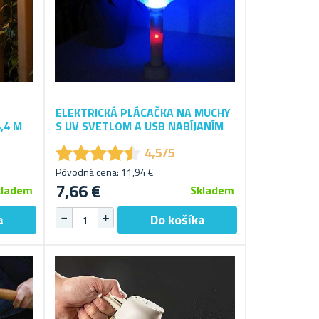
ELEKTRICKÁ PLÁCAČKA NA MUCHY
,4 M
S UV SVETLOM A USB NABÍJANÍM
★
★
★
★
★
★
★
★
★
★
4,5/5
Pôvodná cena: 11,94 €
7,66 €
kladem
Skladem