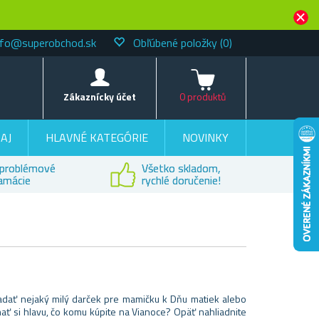
nfo@superobchod.sk
Obľúbené položky
(0)
Košík
Zákaznícky účet
0 produktů
AJ
HLAVNÉ KATEGÓRIE
NOVINKY
problémové
Všetko skladom,
lamácie
rychlé doručenie!
ľadať nejaký milý darček pre mamičku k Dňu matiek alebo
ať si hlavu, čo komu kúpite na Vianoce? Opäť nahliadnite