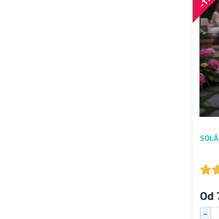
SOLÁ
★
★
Od 