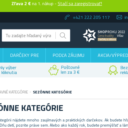
Zľava 2 €
na 1. nákup -
Stačí sa zaregistrovať!
+421 222 205 117
i
DARČEKY PRE
PODĽA ZÁUJMU
AKCIA/VÝPRED
Poštovné
hly výber
Bez
len za 3 €
 kliknutia
rek
AVNÉ KATEGÓRIE
SEZÓNNE KATEGÓRIE
ÓNNE KATEGÓRIE
kategórii nájdete mnoho zaujímavých a praktických darčekov. Ak budete h
Dňu detí, pozrite práve sem. Alebo ako každý rok, budete premýšľať a lám