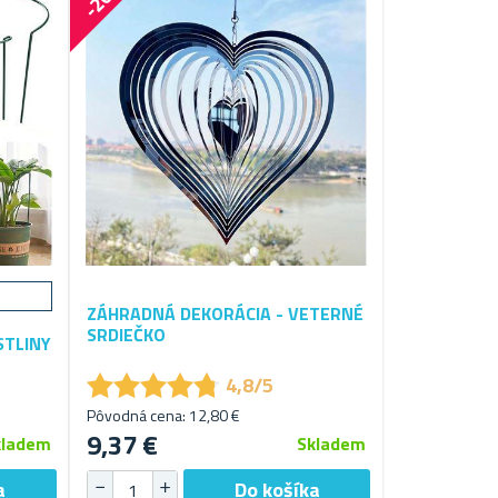
ZÁHRADNÁ DEKORÁCIA - VETERNÉ
SRDIEČKO
STLINY
★
★
★
★
★
★
★
★
★
★
4,8/5
Pôvodná cena: 12,80 €
9,37 €
kladem
Skladem