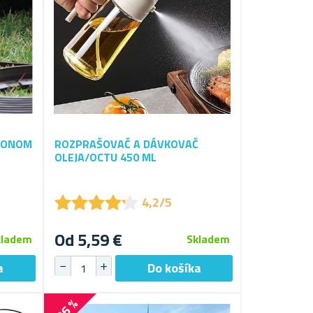
HONOM
ROZPRAŠOVAČ A DÁVKOVAČ
OLEJA/OCTU 450 ML
★
★
★
★
★
★
★
★
★
★
4,2/5
Od 5,59 €
kladem
Skladem
-26 %