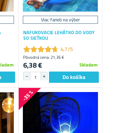
Viac farieb na výber
A
NAFUKOVACIE LEHÁTKO DO VODY
SO SIEŤKOU
★
★
★
★
★
★
★
★
★
★
4,7/5
Pôvodná cena: 21,36 €
6,38 €
kladem
Skladem
-35 %