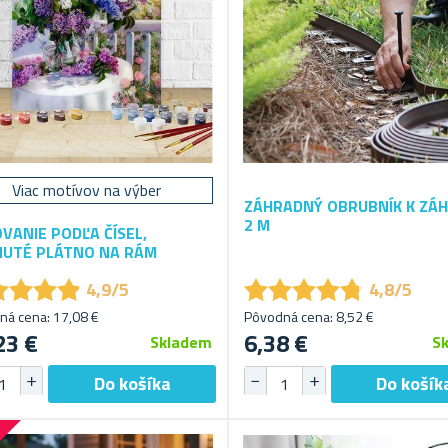
Viac motívov na výber
ZÁHRADNÝ OBRUBNÍK K ZÁ
2 M
VANIE PODĽA ČÍSEL,
UTÉ PLÁTNO NA RÁM
★
★
★
★
★
★
★
★
★
★
★
★
★
★
★
★
★
★
4,9/5
4,8/5
ná cena: 17,08 €
Pôvodná cena: 8,52 €
23 €
6,38 €
Skladem
S
%