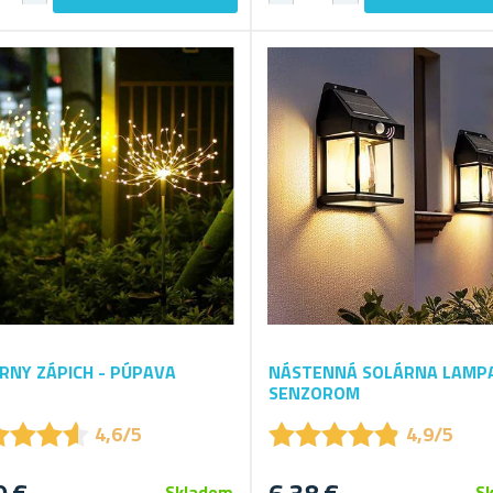
RNY ZÁPICH - PÚPAVA
NÁSTENNÁ SOLÁRNA LAMP
SENZOROM
★
★
★
★
★
★
★
★
★
★
★
★
★
★
★
★
★
★
4,6/5
4,9/5
Skladem
S