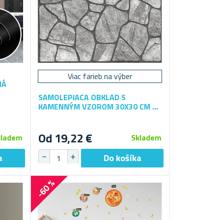
Viac farieb na výber
NÁ
SAMOLEPIACA OBKLAD S
KAMENNÝM VZOROM 30X30 CM 10
KS
Od 19,22 €
kladem
Skladem
-60 %