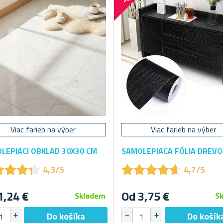
Viac farieb na výber
Viac farieb na výber
LEPIACI OBKLAD 30X30 CM
SAMOLEPIACA FÓLIA DREVO
★
★
★
★
★
★
★
★
★
★
★
★
★
★
★
★
★
★
4,3/5
4,7/5
1,24 €
Od 3,75 €
Skladem
S