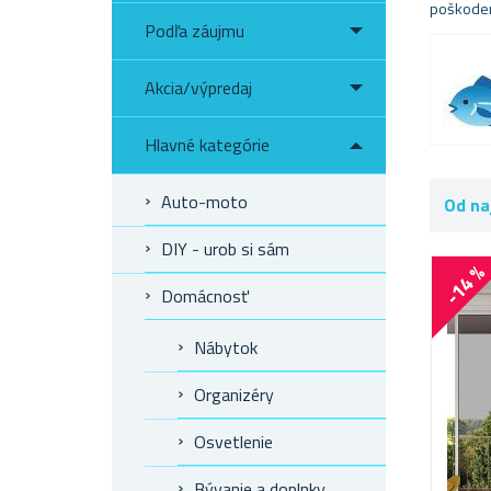
poškoden
Podľa záujmu
Akcia/výpredaj
Hlavné kategórie
Auto-moto
Od na
DIY - urob si sám
-14 
Domácnosť
Nábytok
Organizéry
Osvetlenie
Bývanie a doplnky