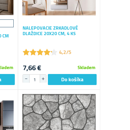
NALEPOVACIE ZRKADLOVÉ
DLAŽDICE 20X20 CM, 4 KS
0 CM
★
★
★
★
★
★
★
★
★
★
4,2/5
7,66 €
kladem
Skladem