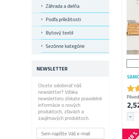
Záhrada a dielňa
Podľa príležitosti
Bytový textil
Sezónne kategórie
NEWSLETTER
SAMO
Chcete odoberať náš
★
★
newsletter? Vďaka
Pôvodn
newsletteru získate pravidelné
2,5
informácie o nových
produktoch, zľavách a
zaujímavých produktoch.
-18 