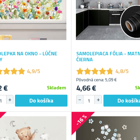
LEPKA NA OKNO - LÚČNE
SAMOLEPIACA FÓLIA - MAT
Y
ČIERNA
★
★
★
★
★
★
★
★
★
★
★
★
★
★
★
★
★
★
4,9/5
4,8/5
Pôvodná cena: 5,09 €
2 €
4,66 €
Skladem
S
%
-16 %