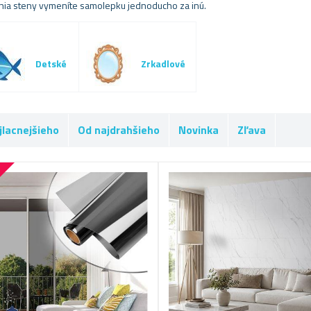
ia steny vymeníte samolepku jednoducho za inú.
Detské
Zrkadlové
jlacnejšieho
Od najdrahšieho
Novinka
Zľava
%