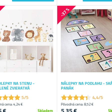
%
-37 %
LEPKY NA STENU -
NÁLEPKY NA PODLAHU - SK
LENÉ ZVIERATKÁ
PANÁK
★
★
★
★
★
★
★
★
★
★
★
★
★
★
★
★
★
★
5/5
4,4/5
á cena: 4,24 €
Pôvodná cena: 8,52 €
5 €
5,35 €
Skladem
S