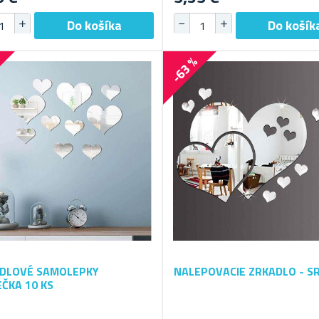
%
-63 %
DLOVÉ SAMOLEPKY
NALEPOVACIE ZRKADLO - S
EČKA 10 KS