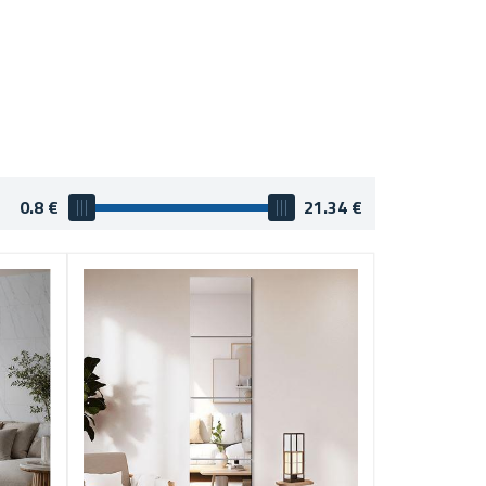
0.8
€
21.34
€