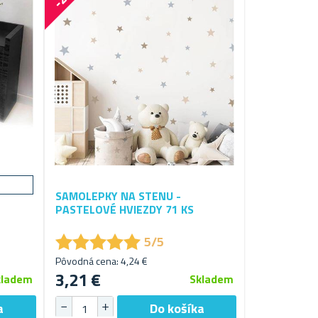
SAMOLEPKY NA STENU -
PASTELOVÉ HVIEZDY 71 KS
★
★
★
★
★
★
★
★
★
★
5/5
Pôvodná cena: 4,24 €
3,21 €
kladem
Skladem