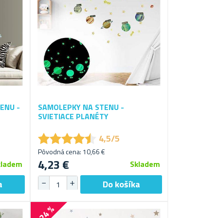
ENU -
SAMOLEPKY NA STENU -
SVIETIACE PLANÉTY
★
★
★
★
★
★
★
★
★
★
4,5/5
Pôvodná cena: 10,66 €
4,23 €
kladem
Skladem
-24 %