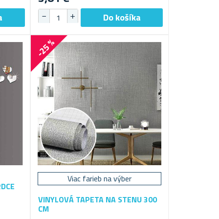
-25 %
Viac farieb na výber
RDCE
VINYLOVÁ TAPETA NA STENU 300
CM