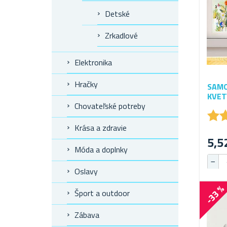
Detské
Zrkadlové
Elektronika
Hračky
SAMO
KVET
Chovateľské potreby
★
★
Krása a zdravie
5,5
Móda a doplnky
Oslavy
-33 
Šport a outdoor
Zábava