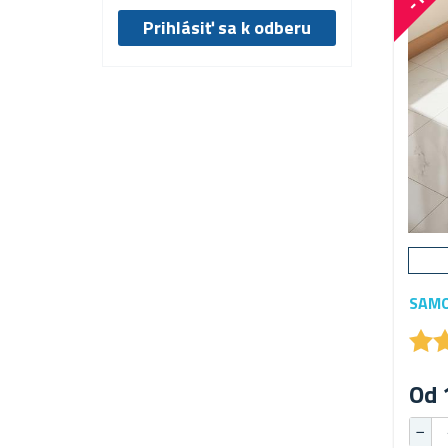
SAMO
★
★
Od 