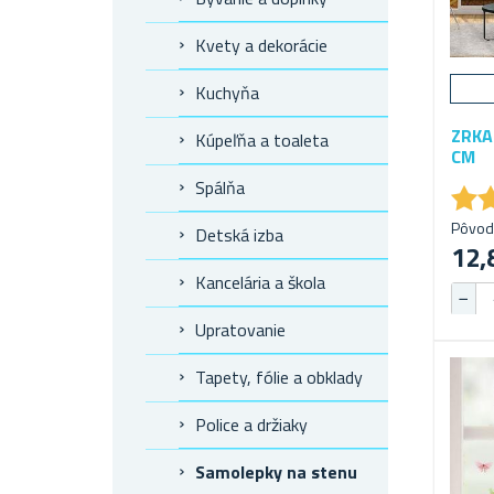
Kvety a dekorácie
Kuchyňa
ZRKA
Kúpeľňa a toaleta
CM
Spálňa
★
★
Pôvod
Detská izba
12,
Kancelária a škola
Upratovanie
Tapety, fólie a obklady
Police a držiaky
Samolepky na stenu