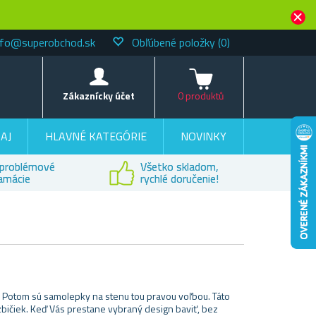
nfo@superobchod.sk
Obľúbené položky
(0)
Košík
Zákaznícky účet
0 produktů
AJ
HLAVNÉ KATEGÓRIE
NOVINKY
problémové
Všetko skladom,
lamácie
rychlé doručenie!
av? Potom sú samolepky na stenu tou pravou voľbou. Táto
bičiek. Keď Vás prestane vybraný design baviť, bez