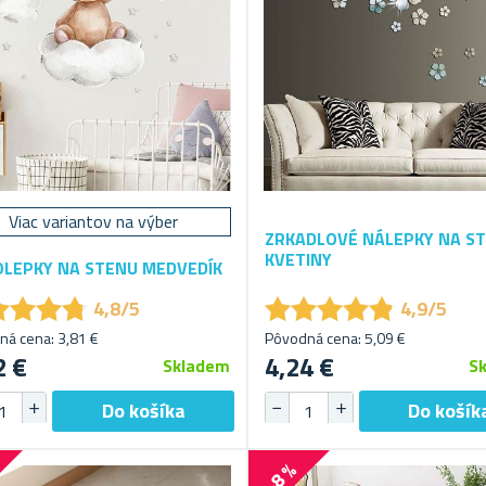
Viac variantov na výber
ZRKADLOVÉ NÁLEPKY NA ST
KVETINY
LEPKY NA STENU MEDVEDÍK
★
★
★
★
★
★
★
★
★
★
★
★
★
★
★
★
★
★
4,8/5
4,9/5
á cena: 3,81 €
Pôvodná cena: 5,09 €
2 €
4,24 €
Skladem
S
%
-8 %