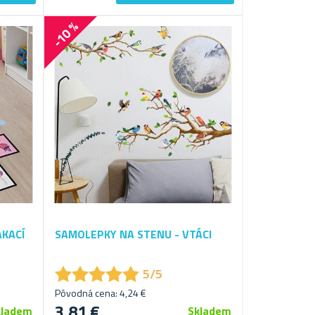
-10 %
ÁKACÍ
SAMOLEPKY NA STENU - VTÁCI
★
★
★
★
★
★
★
★
★
★
5/5
Pôvodná cena: 4,24 €
3,81 €
kladem
Skladem