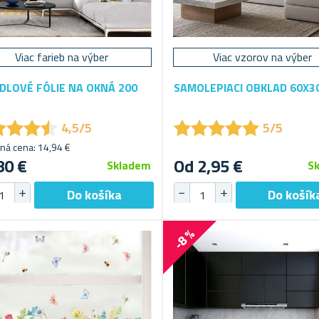
Viac farieb na výber
Viac vzorov na výber
DLOVÉ FÓLIE NA OKNÁ 200
SAMOLEPIACI OBKLAD 60X3
★
★
★
★
★
★
★
★
★
★
★
★
★
★
★
★
★
★
4,5/5
5/5
ná cena: 14,94 €
80 €
Od 2,95 €
Skladem
S
-8 %