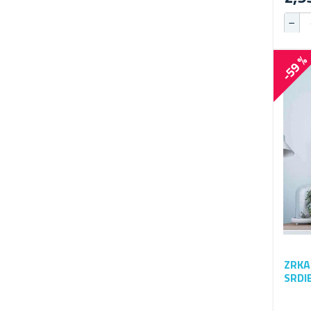
-59 
ZRKA
SRDI