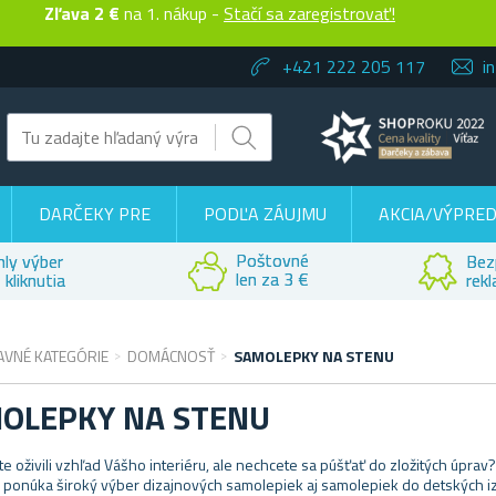
Zľava 2 €
na 1. nákup -
Stačí sa zaregistrovať!
+421 222 205 117
i
DARČEKY PRE
PODĽA ZÁUJMU
AKCIA/VÝPRED
Poštovné
hly výber
Bez
len za 3 €
 kliknutia
rek
AVNÉ KATEGÓRIE
DOMÁCNOSŤ
SAMOLEPKY NA STENU
OLEPKY NA STENU
te oživili vzhľad Vášho interiéru, ale nechcete sa púšťať do zložitých úpr
 ponúka široký výber dizajnových samolepiek aj samolepiek do detských iz