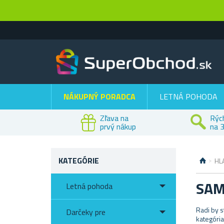
NÁKUPNÝ PORADCA
LETNÁ POHODA
Zľava na
Rýc
prvý nákup
na 3
KATEGÓRIE
HL
SAM
Letná pohoda
Radi by s
Darčeky pre
kategória