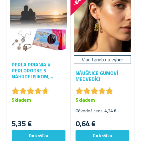
-84 %
Viac farieb na výber
PERLA PRIANIA V
PERLORODKE S
NÁUŠNICE GUMOVÍ
NÁHRDELNÍKOM,
MEDVEDÍCI
NÁUŠNICAMI A
★
★
★
★
★
★
★
★
★
★
★
★
★
★
★
★
★
★
★
★
PRSTEŇOM
Skladem
Skladem
Pôvodná cena: 4,24 €
5,35 €
0,64 €