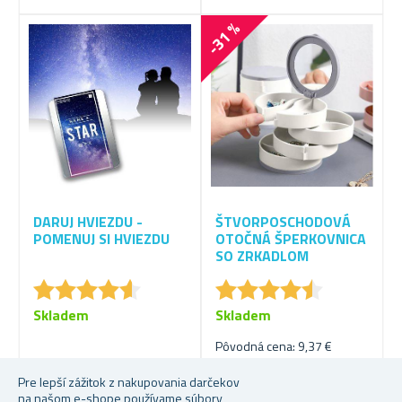
-31 %
DARUJ HVIEZDU -
ŠTVORPOSCHODOVÁ
POMENUJ SI HVIEZDU
OTOČNÁ ŠPERKOVNICA
SO ZRKADLOM
★
★
★
★
★
★
★
★
★
★
★
★
★
★
★
★
★
★
★
★
Skladem
Skladem
Pôvodná cena: 9,37 €
25,63 €
6,38 €
Pre lepší zážitok z nakupovania darčekov
na našom e-shope používame súbory