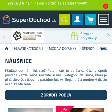
Zľava 2 €
na 1. nákup -
Stačí sa zaregistrovať!
0 produktů
Zákaznícky účet
Zľava na
prvý nákup
HLAVNÉ KATEGÓRIE
MÓDA A DOPLNKY
ŠPERKY
NÁUŠNI
NÁUŠNICE
Hľadáte pekné náušnice? Potom ste tu správne. Krásny šperk
pristane každej žene. Prezrite si našu kategóriu Náušnice, ktorá je
plná skvelých tipov na parádne kúsky. Elegantný a moderný dizajn
ocení každá žena.
ZORADIŤ PODĽA