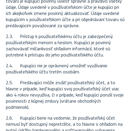
tovaru je kupujúci povinný uviesť správne a pravdivo všetky
údaje. Údaje uvedené v používateľskom účte je kupujúci pri
ich akejkoľvek zmene povinný aktualizovať. Údaje uvedené
kupujúcim v používateľskom účte a pri objednávaní tovaru sú
predávajúcim považované za správne.
2.3. Prístup k používateľskému účtu je zabezpečený
používateľským menom a heslom. Kupujúci je povinný
zachovávať mlčanlivosť ohľadom informácií, ktoré sú
potrebné k prístupu do jeho používateľského účtu.
2.4. Kupujúci nie je oprávnený umožniť využívanie
používateľského účtu tretím osobám.
2.5. Predávajúci môže zrušiť používateľský účet, a to
hlavne v prípade, keď kupujúci svoj používateľský účet viac
ako 4 rokov nevyužíva, či v prípade, keď kupujúci poruší svoje
povinnosti z kúpnej zmluvy (vrátane obchodných
podmienok).
2.6. Kupujúci berie na vedomie, že používateľský účet
nemusí byť dostupný nepretržite, a to hlavne s ohľadom na
nutnú údržbu hardwarového a softwarového vybavenia