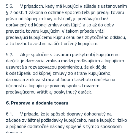
5.6. V prípadoch, kedy má kupujúci v súlade s ustanovením
§ 7 odst. 1 zákona o ochrane spotrebiteľa pri predaji tovaru
právo od kúpnej zmluvy odstúpiť, je predávajúci tiež
oprávnený od kúpnej zmluvy odstúpiť, a to až do doby
prevzatia tovaru kupujúcim. V takom prípade vráti
predávajúci kupujúcemu kúpnu cenu bez zbytočného odkladu,
a to bezhotovostne na účet určený kupujúcim.
5.7. Ak je spoločne s tovarom poskytnutý kupujúcemu
darček, je darovacia zmluva medzi predávajúcim a kupujúcim
uzavretá s rozväzovacou podmienkou, že ak dôjde
k odstúpeniu od kúpnej zmluvy zo strany kupujúceho,
darovacia zmluva stráca ohľadom takéhoto darčeka na
účinnosti a kupujúci je povinný spolu s tovarom
predávajúcemu vrátiť aj poskytnutý darček.
6. Preprava a dodanie tovaru
6.1. V prípade, že je spôsob dopravy dohodnutý na
základe zvláštnej požiadavky kupujúceho, nesie kupujúci riziko
a prípadné dodatočné náklady spojené s týmto spôsobom
dopravy.