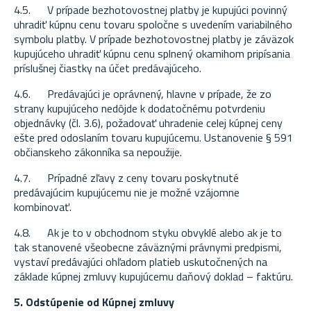
4.5. V prípade bezhotovostnej platby je kupujúci povinný
uhradiť kúpnu cenu tovaru spoločne s uvedením variabilného
symbolu platby. V prípade bezhotovostnej platby je záväzok
kupujúceho uhradiť kúpnu cenu splnený okamihom pripísania
príslušnej čiastky na účet predávajúceho.
4.6. Predávajúci je oprávnený, hlavne v prípade, že zo
strany kupujúceho nedôjde k dodatočnému potvrdeniu
objednávky (čl. 3.6), požadovať uhradenie celej kúpnej ceny
ešte pred odoslaním tovaru kupujúcemu. Ustanovenie § 591
občianskeho zákonníka sa nepoužije.
4.7. Prípadné zľavy z ceny tovaru poskytnuté
predávajúcim kupujúcemu nie je možné vzájomne
kombinovať.
4.8. Ak je to v obchodnom styku obvyklé alebo ak je to
tak stanovené všeobecne záväznými právnymi predpismi,
vystaví predávajúci ohľadom platieb uskutočnených na
základe kúpnej zmluvy kupujúcemu daňový doklad – faktúru.
5. Odstúpenie od Kúpnej zmluvy