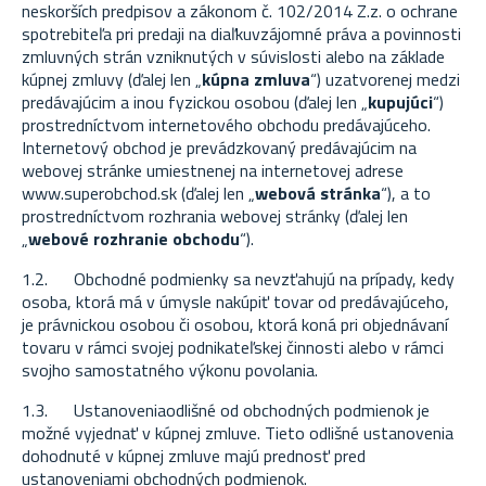
neskorších predpisov a zákonom č. 102/2014 Z.z. o ochrane
spotrebiteľa pri predaji na diaľku
vzájomné práva a povinnosti
zmluvných strán vzniknutých v súvislosti alebo na základe
kúpnej zmluvy (ďalej len „
kúpna zmluva
“) uzatvorenej medzi
predávajúcim a inou fyzickou osobou (ďalej len „
kupujúci
“)
prostredníctvom internetového obchodu predávajúceho.
Internetový obchod je prevádzkovaný predávajúcim na
webovej stránke umiestnenej na internetovej adrese
www.superobchod.sk (ďalej len „
webová stránka
“), a to
prostredníctvom rozhrania webovej stránky (ďalej len
„
webové rozhranie obchodu
“).
1.2. Obchodné podmienky sa nevzťahujú na prípady, kedy
osoba, ktorá má v úmysle nakúpiť tovar od predávajúceho,
je právnickou osobou či osobou, ktorá koná pri objednávaní
tovaru v rámci svojej podnikateľskej činnosti alebo v rámci
svojho samostatného výkonu povolania.
1.3. Ustanoveniaodlišné od obchodných podmienok je
možné vyjednať v kúpnej zmluve. Tieto odlišné ustanovenia
dohodnuté v kúpnej zmluve majú prednosť pred
ustanoveniami obchodných podmienok.