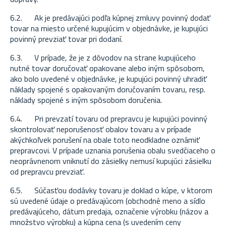
6.2. Ak je predávajúci podľa kúpnej zmluvy povinný dodať
tovar na miesto určené kupujúcim v objednávke, je kupujúci
povinný prevziať tovar pri dodaní.
6.3. V prípade, že je z dôvodov na strane kupujúceho
nutné tovar doručovať opakovane alebo iným spôsobom,
ako bolo uvedené v objednávke, je kupujúci povinný uhradiť
náklady spojené s opakovaným doručovaním tovaru, resp.
náklady spojené s iným spôsobom doručenia.
6.4. Pri prevzatí tovaru od prepravcu je kupujúci povinný
skontrolovať neporušenosť obalov tovaru a v prípade
akýchkoľvek porušení na obale toto neodkladne oznámiť
prepravcovi. V prípade uznania porušenia obalu svedčiaceho o
neoprávnenom vniknutí do zásielky nemusí kupujúci zásielku
od prepravcu prevziať.
6.5. Súčasťou dodávky tovaru je doklad o kúpe, v ktorom
sú uvedené údaje o predávajúcom (obchodné meno a sídlo
predávajúceho, dátum predaja, označenie výrobku (názov a
množstvo výrobku) a kúpna cena (s uvedením ceny