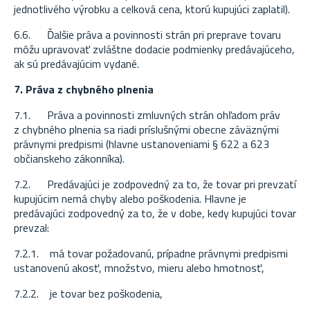
jednotlivého výrobku a celková cena, ktorú kupujúci zaplatil).
6.6. Ďalšie práva a povinnosti strán pri preprave tovaru
môžu upravovať zvláštne dodacie podmienky predávajúceho,
ak sú predávajúcim vydané.
7. Práva z chybného plnenia
7.1. Práva a povinnosti zmluvných strán ohľadom práv
z chybného plnenia sa riadi príslušnými obecne záväznými
právnymi predpismi (hlavne ustanoveniami § 622 a 623
občianskeho zákonníka).
7.2. Predávajúci je zodpovedný za to, že tovar pri prevzatí
kupujúcim nemá chyby alebo poškodenia. Hlavne je
predávajúci zodpovedný za to, že v dobe, kedy kupujúci tovar
prevzal:
7.2.1. má tovar požadovanú, prípadne právnymi predpismi
ustanovenú akosť, množstvo, mieru alebo hmotnosť,
7.2.2. je tovar bez poškodenia,