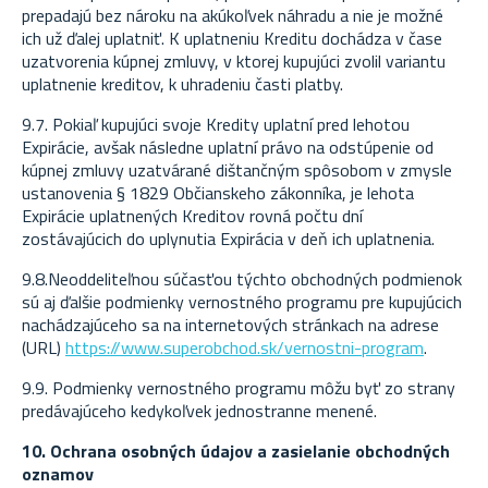
prepadajú bez nároku na akúkoľvek náhradu a nie je možné
ich už ďalej uplatniť. K uplatneniu Kreditu dochádza v čase
uzatvorenia kúpnej zmluvy, v ktorej kupujúci zvolil variantu
uplatnenie kreditov, k uhradeniu časti platby.
9.7. Pokiaľ kupujúci svoje Kredity uplatní pred lehotou
Expirácie, avšak následne uplatní právo na odstúpenie od
kúpnej zmluvy uzatvárané dištančným spôsobom v zmysle
ustanovenia § 1829 Občianskeho zákonníka, je lehota
Expirácie uplatnených Kreditov rovná počtu dní
zostávajúcich do uplynutia Expirácia v deň ich uplatnenia.
9.8.Neoddeliteľnou súčasťou týchto obchodných podmienok
sú aj ďalšie podmienky vernostného programu pre kupujúcich
nachádzajúceho sa na internetových stránkach na adrese
(URL)
https://www.superobchod.sk/vernostni-program
.
9.9. Podmienky vernostného programu môžu byť zo strany
predávajúceho kedykoľvek jednostranne menené.
10. Ochrana osobných údajov a zasielanie obchodných
oznamov