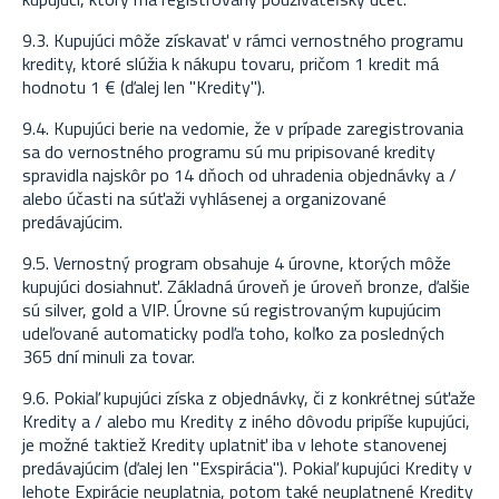
9.3. Kupujúci môže získavať v rámci vernostného programu
kredity, ktoré slúžia k nákupu tovaru, pričom 1 kredit má
hodnotu 1 € (ďalej len "Kredity").
9.4. Kupujúci berie na vedomie, že v prípade zaregistrovania
sa do vernostného programu sú mu pripisované kredity
spravidla najskôr po 14 dňoch od uhradenia objednávky a /
alebo účasti na súťaži vyhlásenej a organizované
predávajúcim.
9.5. Vernostný program obsahuje 4 úrovne, ktorých môže
kupujúci dosiahnuť. Základná úroveň je úroveň bronze, ďalšie
sú silver, gold a VIP. Úrovne sú registrovaným kupujúcim
udeľované automaticky podľa toho, koľko za posledných
365 dní minuli za tovar.
9.6. Pokiaľ kupujúci získa z objednávky, či z konkrétnej súťaže
Kredity a / alebo mu Kredity z iného dôvodu pripíše kupujúci,
je možné taktiež Kredity uplatniť iba v lehote stanovenej
predávajúcim (ďalej len "Exspirácia"). Pokiaľ kupujúci Kredity v
lehote Expirácie neuplatnia, potom také neuplatnené Kredity