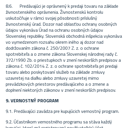
8.6. Predávajúci je oprávnený k predaji tovaru na základe
živnostenského oprávnenia. Živnostenskú kontrolu
uskutočňuje v rámci svojej pôsobnosti príslušný
živnostenský úrad. Dozor nad oblasťou ochrany osobných
údajov vykonáva Úrad na ochranu osobných údajov
Slovenskej republiky. Slovenská obchodná inšpekcia vykonáva
vo vymedzenom rozsahu okrem iného aj dozor nad
dodržovaním zákona č. 250/2007 Z. z. o ochrane
spotrebiteľa a o zmene zákona Slovenskej národnej rady č.
372/1990 Zb. o priestupkoch v znení neskorších predpisov a
zákona č. 102/2014 Z. z. o ochrane spotrebiteľa pri predaji
tovaru alebo poskytovaní služieb na základe zmluvy
uzavretej na diaľku alebo zmluvy uzavretej mimo
prevádzkových priestorov predávajúceho a o zmene a
doplnení niektorých zákonov v znení neskorších predpisov.
9. VERNOSTNÝ PROGRAM
9.1. Predávajúci zavádza pre kupujúcich vernostný program.
9.2. Účastníkom vernostného programu sa stáva každý
kupujúci, ktorý má registrovaný používateľský účet.