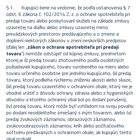
5.1. K
upujúci berie na vedomie, že podľa ustanovenia § 7
odst. 6 zákona č. 102/2014 Z. z. o ochrane spotrebiteľa pri
predaji tovaru alebo poskytovaní služieb na základe zmluvy
uzavretej na diaľku alebo zmluvy uzavretej mimo
prevádzkových priestorov predávajúceho a o zmene a
doplnení niektorých zákonov v znení neskorších predpisov
(ďalej len „
zákon o ochrane spotrebiteľa pri predaji
tovaru
“) nemôže odstúpiť od kúpnej zmluvy, predmetom
ktorej je (i) predaj tovaru zhotoveného podľa osobitných
požiadaviek kupujúceho, tovaru vyrobeného na mieru alebo
tovaru určeného osobitne pre jedného kupujúceho, (ii) predaj
tovaru, ktorý podlieha rýchlemu zníženiu akosti alebo skaze,
(iii) predaj tovaru uzavretého v ochrannom obale, ktorý nie je
vhodné vrátiť z dôvodu ochrany zdravia alebo z hygienických
dôvodov a ktorého ochranný obal bol po dodaní porušený,
(iv) predaj tovaru, ktorý môže byť vzhľadom na svoju povahu
po dodaní neoddeliteľne zmiešaný s iným tovarom, alebo (v)
predaj zvukových záznamov, obrazových záznamov,
zvukovoobrazových záznamov, kníh alebo počítačového
softvéru predávaných v ochrannom obale, ak kupujúci tento
obal rozbalil.