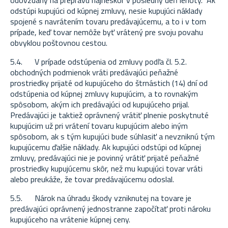
odovzdaný na prepravu najneskôr v posledný deň lehoty. Ak
odstúpi kupujúci od kúpnej zmluvy, nesie kupujúci náklady
spojené s navrátením tovaru predávajúcemu, a to i v tom
prípade, keď tovar nemôže byť vrátený pre svoju povahu
obvyklou poštovnou cestou.
5.4. V prípade odstúpenia od zmluvy podľa čl. 5.2.
obchodných podmienok vráti predávajúci peňažné
prostriedky prijaté od kupujúceho do štrnástich (14) dní od
odstúpenia od kúpnej zmluvy kupujúcim, a to rovnakým
spôsobom, akým ich predávajúci od kupujúceho prijal.
Predávajúci je taktiež oprávnený vrátiť plnenie poskytnuté
kupujúcim už pri vrátení tovaru kupujúcim alebo iným
spôsobom, ak s tým kupujúci bude súhlasiť a nevzniknú tým
kupujúcemu ďalšie náklady. Ak kupujúci odstúpi od kúpnej
zmluvy, predávajúci nie je povinný vrátiť prijaté peňažné
prostriedky kupujúcemu skôr, než mu kupujúci tovar vráti
alebo preukáže, že tovar predávajúcemu odoslal.
5.5. Nárok na úhradu škody vzniknutej na tovare je
predávajúci oprávnený jednostranne započítať proti nároku
kupujúceho na vrátenie kúpnej ceny.