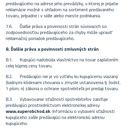
predávajúceho na adrese jeho prevádzky, v ktorej je prijatie
reklamácie možné s ohľadom na sortiment predávaného
tovaru, prípadne i v sídle alebo mieste podnikania.
7.6. Ďalšie práva a povinnosti strán súvisiacich so
zodpovednosťou predávajúceho za chyby môže upraviť
reklamačný poriadok predávajúceho.
8. Ďalšie práva a povinnosti zmluvných strán
8.1. Kupujúci nadobúda vlastníctvo na tovar zaplatením
celej kúpnej ceny tovaru.
8.2. Predávajúci nie je vo vzťahu ku kupujúcemu viazaný
žiadnymi kódexami chovania v zmysle ustanovenia § 3odst.
1 písm. n) zákona o ochrane spotrebiteľa pri predaji tovaru.
8.3. Vybavovanie sťažností spotrebiteľov zaisťuje
predávajúci prostredníctvom elektronickej adresy
www.superobchod.sk
. Informáciu o vybavení sťažnosti
kupujúceho zašle predávajúci na elektronickú adresu
kupujúceho.