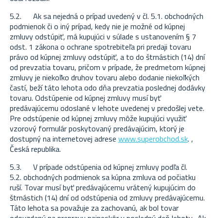
5.2. Ak sa nejedná o prípad uvedený v čl. 5.1. obchodných
podmienok či o iný prípad, kedy nie je možné od kúpnej
zmluvy odstúpiť, má kupujúci v súlade s ustanovením § 7
odst. 1 zákona o ochrane spotrebiteľa pri predaji tovaru
právo od kúpnej zmluvy odstúpiť, a to do štrnástich (14) dní
od prevzatia tovaru, pričom v prípade, že predmetom kúpnej
zmluvy je niekoľko druhov tovaru alebo dodanie niekoľkých
častí, beží táto lehota odo dňa prevzatia poslednej dodávky
tovaru. Odstúpenie od kúpnej zmluvy musí byť
predávajúcemu odoslané v lehote uvedenej v predošlej vete.
Pre odstúpenie od kúpnej zmluvy môže kupujúci využiť
vzorový formulár poskytovaný predávajúcim, ktorý je
dostupný na internetovej adrese
www.superobchod.sk
.
,
Česká republika.
5.3. V prípade odstúpenia od kúpnej zmluvy podľa čl.
5.2. obchodných podmienok sa kúpna zmluva od počiatku
ruší. Tovar musí byť predávajúcemu vrátený kupujúcim do
štrnástich (14) dní od odstúpenia od zmluvy predávajúcemu.
Táto lehota sa považuje za zachovanú, ak bol tovar