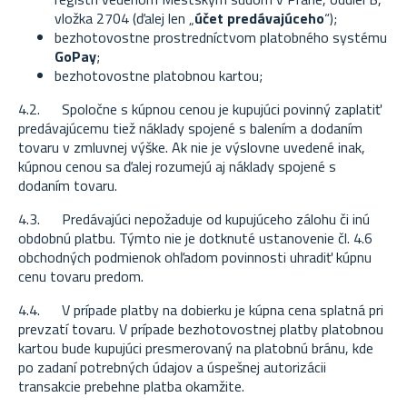
vložka 2704 (ďalej len „
účet predávajúceho
“);
bezhotovostne prostredníctvom platobného systému
GoPay
;
bezhotovostne platobnou kartou;
4.2. Spoločne s kúpnou cenou je kupujúci povinný zaplatiť
predávajúcemu tiež náklady spojené s balením a dodaním
tovaru v zmluvnej výške. Ak nie je výslovne uvedené inak,
kúpnou cenou sa ďalej rozumejú aj náklady spojené s
dodaním tovaru.
4.3. Predávajúci nepožaduje od kupujúceho zálohu či inú
obdobnú platbu. Týmto nie je dotknuté ustanovenie čl. 4.6
obchodných podmienok ohľadom povinnosti uhradiť kúpnu
cenu tovaru predom.
4.4. V prípade platby na dobierku je kúpna cena splatná pri
prevzatí tovaru. V prípade bezhotovostnej platby platobnou
kartou bude kupujúci presmerovaný na platobnú bránu, kde
po zadaní potrebných údajov a úspešnej autorizácii
transakcie prebehne platba okamžite.