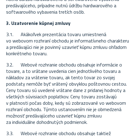
predávajúceho, prípadne nutnú údržbu hardwarového a
softwarového vybavenia tretích osôb.
3. Uzatvorenie kúpnej zmluvy
3.1. Akákoľvek prezentácia tovaru umiestnená
vo webovom rozhraní obchodu je informatívneho charakteru
a predávajúci nie je povinný uzavrieť kúpnu zmluvu ohľadom
konkrétneho tovaru.
3.2. Webové rozhranie obchodu obsahuje informácie o
tovare, a to vrátane uvedenia cien jednotlivého tovaru a
nákladov za vrátenie tovaru, ak tento tovar zo svojej
podstaty nemôže byť vrátený obvyklou poštovnou cestou.
Ceny tovaru sú uvedené vrátane dane z pridanej hodnoty a
všetkých súvisiacich poplatkov. Ceny tovaru zostávajú
v platnosti počas doby, kedy sú zobrazované vo webovom
rozhraní obchodu. Týmto ustanovením nie je obmedzená
možnosť predávajúceho uzavrieť kúpnu zmluvu
za individuálne dohodnutých podmienok.
3.3. Webové rozhranie obchodu obsahuje taktiež