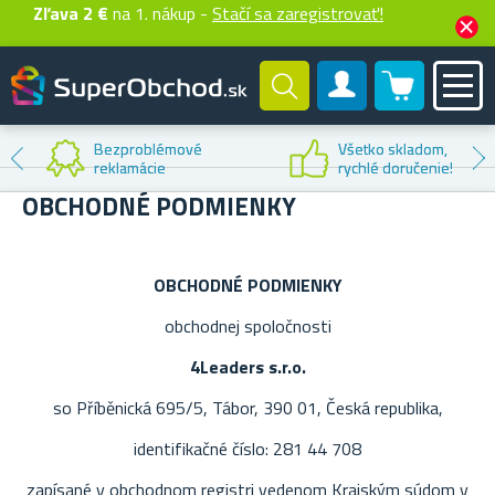
Zľava 2 €
na 1. nákup -
Stačí sa zaregistrovať!
0 produktů
Zákaznícky účet
Zľava na
prvý nákup
OBCHODNÉ PODMIENKY
OBCHODNÉ PODMIENKY
obchodnej spoločnosti
4Leaders s.r.o.
so Příběnická 695/5, Tábor, 390 01, Česká republika,
identifikačné číslo: 281 44 708
zapísané v obchodnom registri vedenom Krajským súdom v