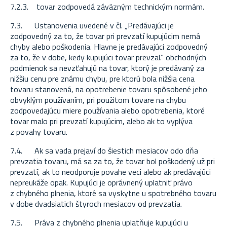
7.2.3. tovar zodpovedá záväzným technickým normám.
7.3. Ustanovenia uvedené v čl. „Predávajúci je
zodpovedný za to, že tovar pri prevzatí kupujúcim nemá
chyby alebo poškodenia. Hlavne je predávajúci zodpovedný
za to, že v dobe, kedy kupujúci tovar prevzal.“ obchodných
podmienok sa nevzťahujú na tovar, ktorý je predávaný za
nižšiu cenu pre známu chybu, pre ktorú bola nižšia cena
tovaru stanovená, na opotrebenie tovaru spôsobené jeho
obvyklým používaním, pri použitom tovare na chybu
zodpovedajúcu miere používania alebo opotrebenia, ktoré
tovar malo pri prevzatí kupujúcim, alebo ak to vyplýva
z povahy tovaru.
7.4. Ak sa vada prejaví do šiestich mesiacov odo dňa
prevzatia tovaru, má sa za to, že tovar bol poškodený už pri
prevzatí, ak to neodporuje povahe veci alebo ak predávajúci
nepreukáže opak. Kupujúci je oprávnený uplatniť právo
z chybného plnenia, ktoré sa vyskytne u spotrebného tovaru
v dobe dvadsiatich štyroch mesiacov od prevzatia.
7.5. Práva z chybného plnenia uplatňuje kupujúci u