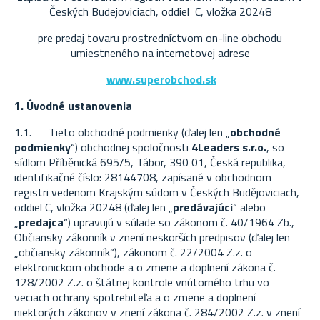
Českých Budejoviciach, oddiel C, vložka 20248
pre predaj tovaru prostredníctvom on-line obchodu
umiestneného na internetovej adrese
www.superobchod.sk
1. Úvodné ustanovenia
1.1. Tieto obchodné podmienky (ďalej len „
obchodné
podmienky
“) obchodnej spoločnosti
4Leaders s.r.o.
, so
sídlom Příběnická 695/5, Tábor, 390 01, Česká republika,
identifikačné číslo: 28144708, zapísané v obchodnom
registri vedenom Krajským súdom v Českých Budějoviciach,
oddiel C, vložka 20248 (ďalej len „
predávajúci
“ alebo
„
predajca
“) upravujú v súlade so zákonom č. 40/1964 Zb.,
Občiansky zákonník v znení neskorších predpisov (ďalej len
„občiansky zákonník“), z
ákonom č. 22/2004 Z.z. o
elektronickom obchode a o zmene a doplnení zákona č.
128/2002 Z.z. o štátnej kontrole vnútorného trhu vo
veciach ochrany spotrebiteľa a o zmene a doplnení
niektorých zákonov v znení zákona č. 284/2002 Z.z. v znení