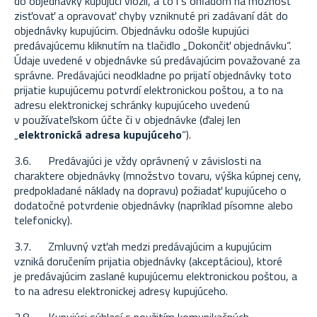
do objednávky kupujúci vložil, a to i s ohľadom na možnosť
zisťovať a opravovať chyby vzniknuté pri zadávaní dát do
objednávky kupujúcim. Objednávku odošle kupujúci
predávajúcemu kliknutím na tlačidlo „Dokončiť objednávku“.
Údaje uvedené v objednávke sú predávajúcim považované za
správne. Predávajúci neodkladne po prijatí objednávky toto
prijatie kupujúcemu potvrdí elektronickou poštou, a to na
adresu elektronickej schránky kupujúceho uvedenú
v používateľskom účte či v objednávke (ďalej len
„
elektronická adresa kupujúceho
“).
3.6. P
redávajúci je vždy oprávnený v závislosti na
charaktere objednávky (množstvo tovaru, výška kúpnej ceny,
predpokladané náklady na dopravu) požiadať kupujúceho o
dodatočné potvrdenie objednávky (napríklad písomne alebo
telefonicky).
3.7. Zmluvný vzťah medzi predávajúcim a kupujúcim
vzniká doručením prijatia objednávky (akceptáciou), ktoré
je predávajúcim zaslané kupujúcemu elektronickou poštou, a
to na adresu elektronickej adresy kupujúceho.