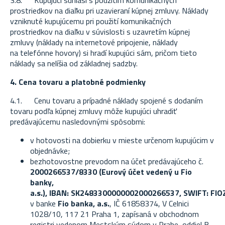
3.8. Kupujúci súhlasí s použitím komunikačných
prostriedkov na diaľku pri uzavieraní kúpnej zmluvy. Náklady
vzniknuté kupujúcemu pri použití komunikačných
prostriedkov na diaľku v súvislosti s uzavretím kúpnej
zmluvy (náklady na internetové pripojenie, náklady
na telefónne hovory) si hradí kupujúci sám, pričom tieto
náklady sa nelíšia od základnej sadzby.
4. Cena tovaru a platobné podmienky
4.1. Cenu tovaru a prípadné náklady spojené s dodaním
tovaru podľa kúpnej zmluvy môže kupujúci uhradiť
predávajúcemu nasledovnými spôsobmi:
v hotovosti na dobierku v mieste určenom kupujúcim v
objednávke;
bezhotovostne prevodom na účet predávajúceho č.
2000266537/8330 (Eurový účet vedený u Fio
banky,
a.s.),
IBAN: SK2483300000002000266537, SWIFT:
FIO
v banke
Fio banka, a.s.
, IČ 61858374, V Celnici
1028/10, 117 21 Praha 1, zapísaná v obchodnom
registri vedenom Mestským súdom v Prahe, oddiel B,