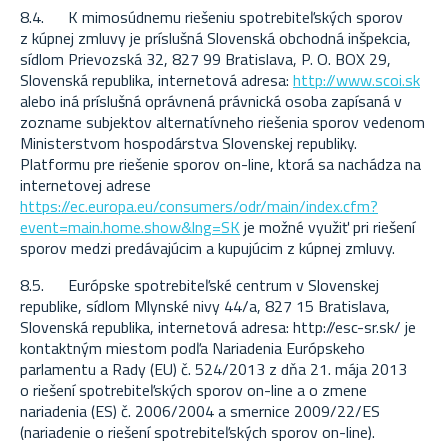
8.4. K mimosúdnemu riešeniu spotrebiteľských sporov
z kúpnej zmluvy je príslušná Slovenská obchodná inšpekcia,
sídlom Prievozská 32, 827 99 Bratislava, P. O. BOX 29,
Slovenská republika, internetová adresa:
http://www.scoi.sk
alebo iná príslušná oprávnená právnická osoba zapísaná v
zozname subjektov alternatívneho riešenia sporov vedenom
Ministerstvom hospodárstva Slovenskej republiky.
Platformu pre riešenie sporov on-line, ktorá sa nachádza na
internetovej adrese
https://ec.europa.eu/consumers/odr/main/index.cfm?
event=main.home.show&lng=SK
je možné využiť pri riešení
sporov medzi predávajúcim a kupujúcim z kúpnej zmluvy.
8.5. Európske spotrebiteľské centrum v Slovenskej
republike, sídlom Mlynské nivy 44/a, 827 15 Bratislava,
Slovenská republika, internetová adresa: http://esc-sr.sk/ je
kontaktným miestom podľa Nariadenia Európskeho
parlamentu a Rady (EU) č. 524/2013 z dňa 21. mája 2013
o riešení spotrebiteľských sporov on-line a o zmene
nariadenia (ES) č. 2006/2004 a smernice 2009/22/ES
(nariadenie o riešení spotrebiteľských sporov on-line).