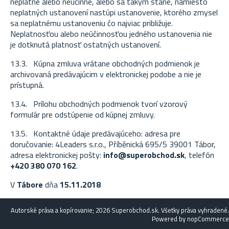
neplatné alebo neúčinné, alebo sa takým stane, namiesto
neplatných ustanovení nastúpi ustanovenie, ktorého zmysel
sa neplatnému ustanoveniu čo najviac približuje.
Neplatnosťou alebo neúčinnosťou jedného ustanovenia nie
je dotknutá platnosť ostatných ustanovení.
13.3. Kúpna zmluva vrátane obchodných podmienok je
archivovaná predávajúcim v elektronickej podobe a nie je
prístupná.
13.4. Prílohu obchodných podmienok tvorí vzorový
formulár pre odstúpenie od kúpnej zmluvy.
13.5. Kontaktné údaje predávajúceho: adresa pre
doručovanie: 4Leaders s.r.o., Příběnická 695/5 39001 Tábor,
adresa elektronickej pošty:
info@superobchod.sk
, telefón
+420 380 070 162
.
V
Tábore
dňa
15.11.2018
Autorské práva a kopírovanie; 2026 Superobchod.sk. Všetky práva vyhradené.
Powered by
nopCommerce