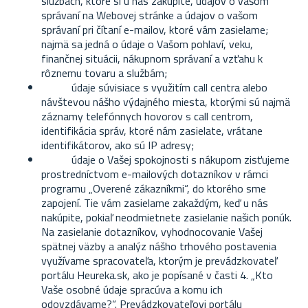
službách, ktoré si u nás zakúpite, údajov o vašom
správaní na Webovej stránke a údajov o vašom
správaní pri čítaní e-mailov, ktoré vám zasielame;
najmä sa jedná o údaje o Vašom pohlaví, veku,
finančnej situácii, nákupnom správaní a vzťahu k
rôznemu tovaru a službám;
údaje súvisiace s využitím call centra alebo
návštevou nášho výdajného miesta, ktorými sú najmä
záznamy telefónnych hovorov s call centrom,
identifikácia správ, ktoré nám zasielate, vrátane
identifikátorov, ako sú IP adresy;
údaje o Vašej spokojnosti s nákupom zisťujeme
prostredníctvom e-mailových dotazníkov v rámci
programu „Overené zákazníkmi“, do ktorého sme
zapojení. Tie vám zasielame zakaždým, keď u nás
nakúpite, pokiaľ neodmietnete zasielanie našich ponúk.
Na zasielanie dotazníkov, vyhodnocovanie Vašej
spätnej väzby a analýz nášho trhového postavenia
využívame spracovateľa, ktorým je prevádzkovateľ
portálu Heureka.sk, ako je popísané v časti 4. „Kto
Vaše osobné údaje spracúva a komu ich
odovzdávame?“. Prevádzkovateľovi portálu