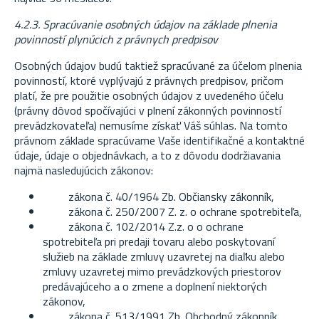
4.2.3. Spracúvanie osobných údajov na základe plnenia
povinností plynúcich z právnych predpisov
Osobných údajov budú taktiež spracúvané za účelom plnenia
povinností, ktoré vyplývajú z právnych predpisov, pričom
platí, že pre použitie osobných údajov z uvedeného účelu
(právny dôvod spočívajúci v plnení zákonných povinností
prevádzkovateľa) nemusíme získať Váš súhlas. Na tomto
právnom základe spracúvame Vaše identifikačné a kontaktné
údaje, údaje o objednávkach, a to z dôvodu dodržiavania
najmä nasledujúcich zákonov:
zákona č. 40/1964 Zb. Občiansky zákonník,
zákona č. 250/2007 Z. z. o ochrane spotrebiteľa,
zákona č. 102/2014 Z.z. o o ochrane
spotrebiteľa pri predaji tovaru alebo poskytovaní
služieb na základe zmluvy uzavretej na diaľku alebo
zmluvy uzavretej mimo prevádzkových priestorov
predávajúceho a o zmene a doplnení niektorých
zákonov,
zákona č. 513/1991 Zb. Obchodný zákonník,