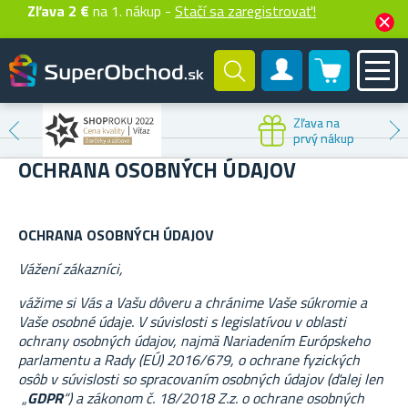
Zľava 2 €
na 1. nákup -
Stačí sa zaregistrovať!
0 produktů
Zákaznícky účet
Zľava na
prvý nákup
OCHRANA OSOBNÝCH ÚDAJOV
OCHRANA OSOBNÝCH ÚDAJOV
Vážení zákazníci,
vážime si Vás a Vašu dôveru a chránime Vaše súkromie a
Vaše osobné údaje. V súvislosti s legislatívou v oblasti
ochrany osobných údajov, najmä Nariadením Európskeho
parlamentu a Rady (EÚ) 2016/679, o ochrane fyzických
osôb v súvislosti so spracovaním osobných údajov (ďalej len
„
GDPR
“) a zákonom č. 18/2018 Z.z.
o ochrane osobných