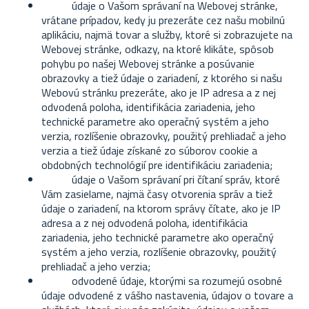
údaje o Vašom správaní na Webovej stránke,
vrátane prípadov, kedy ju prezeráte cez našu mobilnú
aplikáciu, najmä tovar a služby, ktoré si zobrazujete na
Webovej stránke, odkazy, na ktoré klikáte, spôsob
pohybu po našej Webovej stránke a posúvanie
obrazovky a tiež údaje o zariadení, z ktorého si našu
Webovú stránku prezeráte, ako je IP adresa a z nej
odvodená poloha, identifikácia zariadenia, jeho
technické parametre ako operačný systém a jeho
verzia, rozlíšenie obrazovky, použitý prehliadač a jeho
verzia a tiež údaje získané zo súborov cookie a
obdobných technológií pre identifikáciu zariadenia;
údaje o Vašom správaní pri čítaní správ, ktoré
Vám zasielame, najmä časy otvorenia správ a tiež
údaje o zariadení, na ktorom správy čítate, ako je IP
adresa a z nej odvodená poloha, identifikácia
zariadenia, jeho technické parametre ako operačný
systém a jeho verzia, rozlíšenie obrazovky, použitý
prehliadač a jeho verzia;
odvodené údaje, ktorými sa rozumejú osobné
údaje odvodené z vášho nastavenia, údajov o tovare a