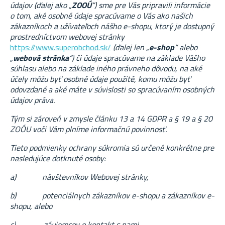
údajov (ďalej ako „
ZOOÚ
“)
sme pre Vás pripravili informácie
o tom, aké osobné údaje spracúvame o Vás ako našich
zákazníkoch a užívateľoch nášho e-shopu, ktorý je dostupný
prostredníctvom webovej stránky
https://www.superobchod.sk/
(ďalej len „
e-shop
“ alebo
„
webová stránka
“) či údaje spracúvame na základe Vášho
súhlasu alebo na základe iného právneho dôvodu, na aké
účely môžu byť osobné údaje použité, komu môžu byť
odovzdané a aké máte v súvislosti so spracúvaním osobných
údajov práva.
Tým si zároveň v zmysle článku 13 a 14 GDPR a § 19 a § 20
ZOÓU voči Vám plníme informačnú povinnosť.
Tieto podmienky ochrany súkromia sú určené konkrétne pre
nasledujúce dotknuté osoby:
a)
návštevníkov Webovej stránky,
b)
potenciálnych zákazníkov e-shopu a zákazníkov e-
shopu, alebo
c)
záujemcov o kontakt s nami.