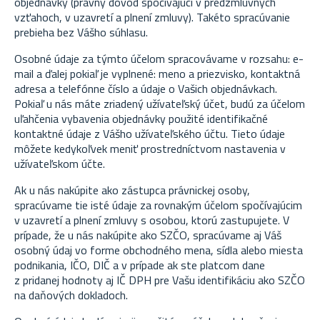
objednávky (právny dôvod spočívajúci v predzmluvných
vzťahoch, v uzavretí a plnení zmluvy). Takéto spracúvanie
prebieha bez Vášho súhlasu.
Osobné údaje za týmto účelom spracovávame v rozsahu: e-
mail a ďalej pokiaľ je vyplnené: meno a priezvisko, kontaktná
adresa a telefónne číslo a údaje o Vašich objednávkach.
Pokiaľ u nás máte zriadený užívateľský účet, budú za účelom
uľahčenia vybavenia objednávky použité identifikačné
kontaktné údaje z Vášho užívateľského účtu. Tieto údaje
môžete kedykoľvek meniť prostredníctvom nastavenia v
užívateľskom účte.
Ak u nás nakúpite ako zástupca právnickej osoby,
spracúvame tie isté údaje za rovnakým účelom spočívajúcim
v uzavretí a plnení zmluvy s osobou, ktorú zastupujete. V
prípade, že u nás nakúpite ako SZČO, spracúvame aj Váš
osobný údaj vo forme obchodného mena, sídla alebo miesta
podnikania, IČO, DIČ a v prípade ak ste platcom dane
z pridanej hodnoty aj IČ DPH pre Vašu identifikáciu ako SZČO
na daňových dokladoch.