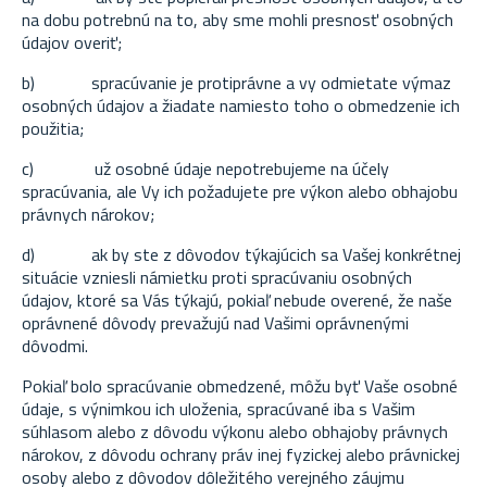
na dobu potrebnú na to, aby sme mohli presnosť osobných
údajov overiť;
b)
spracúvanie je protiprávne a vy odmietate výmaz
osobných údajov a žiadate namiesto toho o obmedzenie ich
použitia;
c)
už osobné údaje nepotrebujeme na účely
spracúvania, ale Vy ich požadujete pre výkon alebo obhajobu
právnych nárokov;
d)
ak by ste z dôvodov týkajúcich sa Vašej konkrétnej
situácie vzniesli námietku proti spracúvaniu osobných
údajov, ktoré sa Vás týkajú, pokiaľ nebude overené, že naše
oprávnené dôvody prevažujú nad Vašimi oprávnenými
dôvodmi.
Pokiaľ bolo spracúvanie obmedzené, môžu byť Vaše osobné
údaje, s výnimkou ich uloženia, spracúvané iba s Vašim
súhlasom alebo z dôvodu výkonu alebo obhajoby právnych
nárokov, z dôvodu ochrany práv inej fyzickej alebo právnickej
osoby alebo z dôvodov dôležitého verejného záujmu