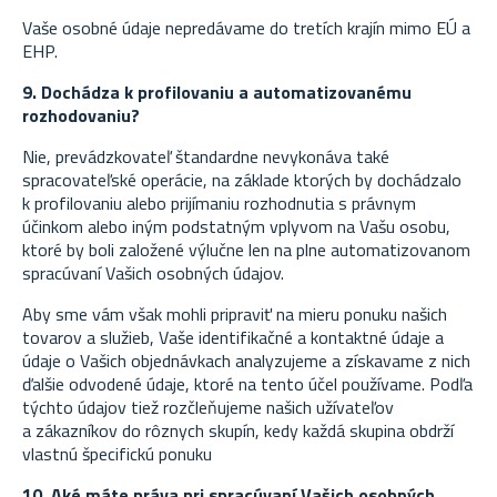
Vaše osobné údaje nepredávame do tretích krajín mimo EÚ a
EHP.
9. Dochádza k profilovaniu a automatizovanému
rozhodovaniu?
Nie, prevádzkovateľ štandardne nevykonáva také
spracovateľské operácie, na základe ktorých by dochádzalo
k profilovaniu alebo prijímaniu rozhodnutia s právnym
účinkom alebo iným podstatným vplyvom na Vašu osobu,
ktoré by boli založené výlučne len na plne automatizovanom
spracúvaní Vašich osobných údajov.
Aby sme vám však mohli pripraviť na mieru ponuku našich
tovarov a služieb, Vaše identifikačné a kontaktné údaje a
údaje o Vašich objednávkach analyzujeme a získavame z nich
ďalšie odvodené údaje, ktoré na tento účel používame. Podľa
týchto údajov tiež rozčleňujeme našich užívateľov
a zákazníkov do rôznych skupín, kedy každá skupina obdrží
vlastnú špecifickú ponuku
10. Aké máte práva pri spracúvaní Vašich osobných