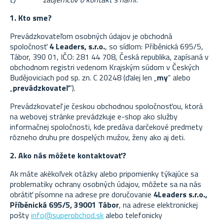
1. Kto sme?
Prevádzkovateľom osobných údajov je obchodná
spoločnosť
4 Leaders, s.r.o.
, so sídlom: Příběnická 695/5,
Tábor, 390 01, IČO: 281 44 708, Česká republika, zapísaná v
obchodnom registri vedenom Krajským súdom v Českých
Budějoviciach pod sp. zn. C 20248 (ďalej len „
my
“ alebo
„
prevádzkovateľ
“).
Prevádzkovateľ je českou obchodnou spoločnosťou, ktorá
na webovej stránke prevádzkuje e-shop ako služby
informačnej spoločnosti, kde predáva darčekové predmety
rôzneho druhu pre dospelých mužov, ženy ako aj deti.
2. Ako nás môžete kontaktovať?
Ak máte akékoľvek otázky alebo pripomienky týkajúce sa
problematiky ochrany osobných údajov, môžete sa na nás
obrátiť písomne na adrese pre doručovanie
4Leaders s.r.o.,
Příběnická 695/5, 39001 Tábor
, na adrese elektronickej
pošty
info@superobchod.sk
alebo telefonicky