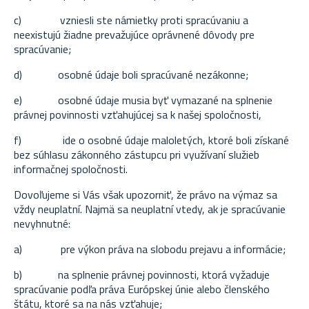
c)
vzniesli ste námietky proti spracúvaniu a
neexistujú žiadne prevažujúce oprávnené dôvody pre
spracúvanie;
d)
osobné údaje boli spracúvané nezákonne;
e)
osobné údaje musia byť vymazané na splnenie
právnej povinnosti vzťahujúcej sa k našej spoločnosti,
f)
ide o osobné údaje maloletých, ktoré boli získané
bez súhlasu zákonného zástupcu pri využívaní služieb
informačnej spoločnosti.
Dovoľujeme si Vás však upozorniť, že právo na výmaz sa
vždy neuplatní. Najmä sa neuplatní vtedy, ak je spracúvanie
nevyhnutné:
a)
pre výkon práva na slobodu prejavu a informácie;
b)
na splnenie právnej povinnosti, ktorá vyžaduje
spracúvanie podľa práva Európskej únie alebo členského
štátu, ktoré sa na nás vzťahuje;