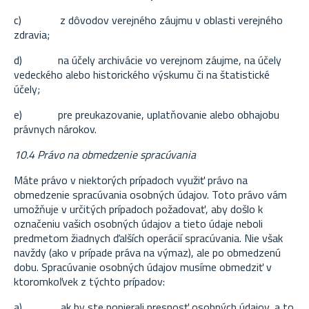
c)
z dôvodov verejného záujmu v oblasti verejného
zdravia;
d)
na účely archivácie vo verejnom záujme, na účely
vedeckého alebo historického výskumu či na štatistické
účely;
e)
pre preukazovanie, uplatňovanie alebo obhajobu
právnych nárokov.
10.4 Právo na obmedzenie spracúvania
Máte právo v niektorých prípadoch využiť právo na
obmedzenie spracúvania osobných údajov. Toto právo vám
umožňuje v určitých prípadoch požadovať, aby došlo k
označeniu vašich osobných údajov a tieto údaje neboli
predmetom žiadnych ďalších operácií spracúvania. Nie však
navždy (ako v prípade práva na výmaz), ale po obmedzenú
dobu. Spracúvanie osobných údajov musíme obmedziť v
ktoromkoľvek z týchto prípadov:
a)
ak by ste popierali presnosť osobných údajov, a to