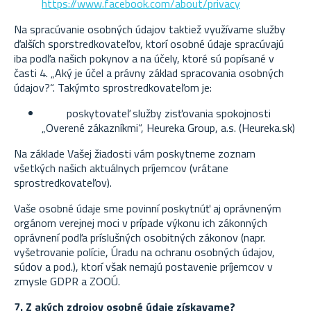
https://www.facebook.com/about/privacy
Na spracúvanie osobných údajov taktiež využívame služby
ďalších sporstredkovateľov, ktorí osobné údaje spracúvajú
iba podľa našich pokynov a na účely, ktoré sú popísané v
časti 4. „Aký je účel a právny základ spracovania osobných
údajov?“. Takýmto sprostredkovateľom je:
poskytovateľ služby zisťovania spokojnosti
„Overené zákazníkmi“, Heureka Group, a.s. (Heureka.sk)
Na základe Vašej žiadosti vám poskytneme zoznam
všetkých našich aktuálnych príjemcov (vrátane
sprostredkovateľov).
Vaše osobné údaje sme povinní poskytnúť aj oprávneným
orgánom verejnej moci v prípade výkonu ich zákonných
oprávnení podľa príslušných osobitných zákonov (napr.
vyšetrovanie polície, Úradu na ochranu osobných údajov,
súdov a pod.), ktorí však nemajú postavenie príjemcov v
zmysle GDPR a ZOOÚ.
7. Z akých zdrojov osobné údaje získavame?