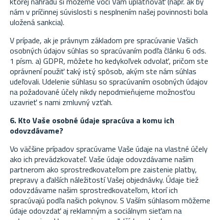
ktorej náhradu si môžeme voči Vám uplatňovať (napr. ak by
nám v príčinnej súvislosti s nesplnením našej povinnosti bola
uložená sankcia).
V prípade, ak je právnym základom pre spracúvanie Vašich
osobných údajov súhlas so spracúvaním podľa článku 6 ods.
1 písm. a) GDPR, môžete ho kedykoľvek odvolať, pričom ste
oprávnení použiť taký istý spôsob, akým ste nám súhlas
udeľovali. Udelenie súhlasu so spracúvaním osobných údajov
na požadované účely nikdy nepodmieňujeme možnosťou
uzavrieť s nami zmluvný vzťah.
6. Kto Vaše osobné údaje spracúva a komu ich
odovzdávame?
Vo väčšine prípadov spracúvame Vaše údaje na vlastné účely
ako ich prevádzkovateľ. Vaše údaje odovzdávame našim
partnerom ako sprostredkovateľom pre zaistenie platby,
prepravy a ďalších náležitostí Vašej objednávky. Údaje tiež
odovzdávame našim sprostredkovateľom, ktorí ich
spracúvajú podľa našich pokynov. S Vaším súhlasom môžeme
údaje odovzdať aj reklamným a sociálnym sieťam na