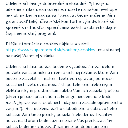
Udelenie súhlasu je dobrovoľné a slobodné. Aj bez jeho
udelenia súhlasu, samozrejme, môžete na našom e-shope
bez obmedzenia nakupovať tovar, avšak nemôžeme Vám
garantovať taký užívateľský komfort a výhody, ktoré sú
spojené s nutnosťou spracúvania Vašich osobných údajov
(napr. vernostný program).
Bližšie informácie o cookies nájdete v sekcii
https://www.superobchod.sk/soubory-cookies
umiestnenej
na našej Webovej stránke.
Udelenie súhlasu od Vás budeme vyžadovať aj za účelom
poskytovania ponúk na mieru a cielenej reklamy, ktoré Vám
budeme zasielať e-mailom, textovou správou, pomocou
sociálnych sietí, oznamovať ich po telefóne alebo inými
elektronickými prostriedkami alebo Vám ich zasielať poštou
(okrem prípadu priameho marketingu uvedeného v bode
4.2.2. „Spracúvanie osobných údajov na základe oprávneného
záujmu“).
Bez udelenia Vášho slobodného a dobrovoľného
súhlasu Vám tieto ponuky posielať nebudeme. Trvanlivý
nosič, na ktorom bude zaznamenaný Váš preukázateľný
súhlas budeme uchovávať najmenej po dobu najmenej