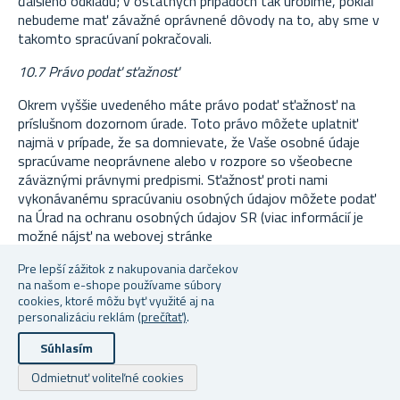
ďalšieho odkladu; v ostatných prípadoch tak urobíme, pokiaľ
nebudeme mať závažné oprávnené dôvody na to, aby sme v
takomto spracúvaní pokračovali.
10.7 Právo podať sťažnosť
Okrem vyššie uvedeného máte právo podať sťažnosť na
príslušnom dozornom úrade. Toto právo môžete uplatniť
najmä v prípade, že sa domnievate, že Vaše osobné údaje
spracúvame neoprávnene alebo v rozpore so všeobecne
záväznými právnymi predpismi. Sťažnosť proti nami
vykonávanému spracúvaniu osobných údajov môžete podať
na Úrad na ochranu osobných údajov SR (viac informácií je
možné nájsť na webovej stránke
(www.dataprotection.gov.sk) alebo sa prípadne obrátiť so
Pre lepší zážitok z nakupovania darčekov
žalobou na príslušný súd.
na našom e-shope používame súbory
cookies, ktoré môžu byť využité aj na
10.8 Práva súvisiace s automatizovaným individuálnym
personalizáciu reklám
(prečítať)
.
rozhodovaním
Súhlasím
Máte právo namietať proti profilovaniu a
automatizovanému rozhodovaniu, z ktorého pre Vás
Odmietnuť voliteľné cookies
vyplynie právny alebo podobný významný dôsledok.