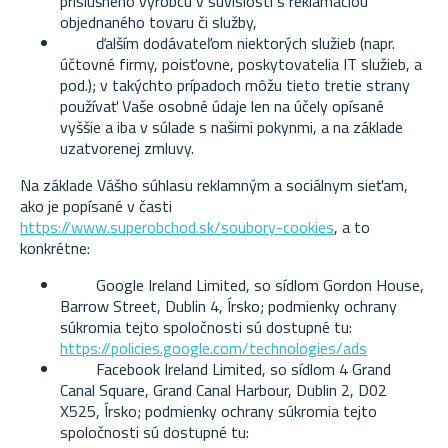
príslušného výrobcu v súvislosti s reklamáciou
objednaného tovaru či služby,
ďalším dodávateľom niektorých služieb (napr.
účtovné firmy, poisťovne, poskytovatelia IT služieb, a
pod.); v takýchto prípadoch môžu tieto tretie strany
používať Vaše osobné údaje len na účely opísané
vyššie a iba v súlade s našimi pokynmi, a na základe
uzatvorenej zmluvy.
Na základe Vášho súhlasu reklamným a sociálnym sieťam,
ako je popísané v časti
https://www.superobchod.sk/soubory-cookies
, a to
konkrétne:
Google Ireland Limited, so sídlom Gordon House,
Barrow Street, Dublin 4, Írsko; podmienky ochrany
súkromia tejto spoločnosti sú dostupné tu:
https://policies.google.com/technologies/ads
Facebook Ireland Limited, so sídlom 4 Grand
Canal Square, Grand Canal Harbour, Dublin 2, D02
X525, Írsko; podmienky ochrany súkromia tejto
spoločnosti sú dostupné tu: