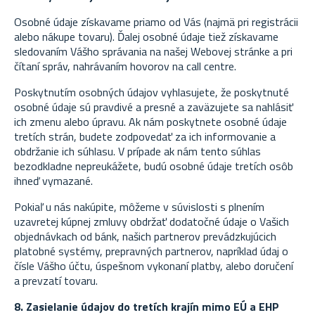
Osobné údaje získavame priamo od Vás (najmä pri registrácii
alebo nákupe tovaru). Ďalej osobné údaje tiež získavame
sledovaním Vášho správania na našej Webovej stránke a pri
čítaní správ, nahrávaním hovorov na call centre.
Poskytnutím osobných údajov vyhlasujete, že poskytnuté
osobné údaje sú pravdivé a presné a zaväzujete sa nahlásiť
ich zmenu alebo úpravu. Ak nám poskytnete osobné údaje
tretích strán, budete zodpovedať za ich informovanie a
obdržanie ich súhlasu.
V prípade ak nám tento súhlas
bezodkladne nepreukážete, budú osobné údaje tretích osôb
ihneď vymazané.
Pokiaľ u nás nakúpite, môžeme v súvislosti s plnením
uzavretej kúpnej zmluvy obdržať dodatočné údaje o Vašich
objednávkach od bánk, našich partnerov prevádzkujúcich
platobné systémy, prepravných partnerov, napríklad údaj o
čísle Vášho účtu, úspešnom vykonaní platby, alebo doručení
a prevzatí tovaru.
8. Zasielanie údajov do tretích krajín mimo EÚ a EHP