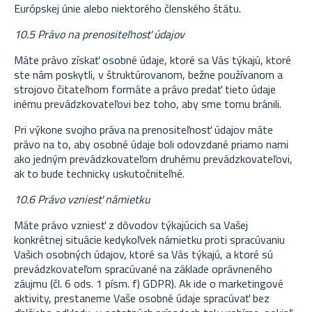
Európskej únie alebo niektorého členského štátu.
10.5 Právo na prenositeľnosť údajov
Máte právo získať osobné údaje, ktoré sa Vás týkajú, ktoré
ste nám poskytli, v štruktúrovanom, bežne používanom a
strojovo čitateľnom formáte a právo predať tieto údaje
inému prevádzkovateľovi bez toho, aby sme tomu bránili.
Pri výkone svojho práva na prenositeľnosť údajov máte
právo na to, aby osobné údaje boli odovzdané priamo nami
ako jedným prevádzkovateľom druhému prevádzkovateľovi,
ak to bude technicky uskutočniteľné.
10.6 Právo vzniesť námietku
Máte právo vzniesť z dôvodov týkajúcich sa Vašej
konkrétnej situácie kedykoľvek námietku proti spracúvaniu
Vašich osobných údajov, ktoré sa Vás týkajú, a ktoré sú
prevádzkovateľom spracúvané na základe oprávneného
záujmu (čl. 6 ods. 1 písm. f) GDPR). Ak ide o marketingové
aktivity, prestaneme Vaše osobné údaje spracúvať bez