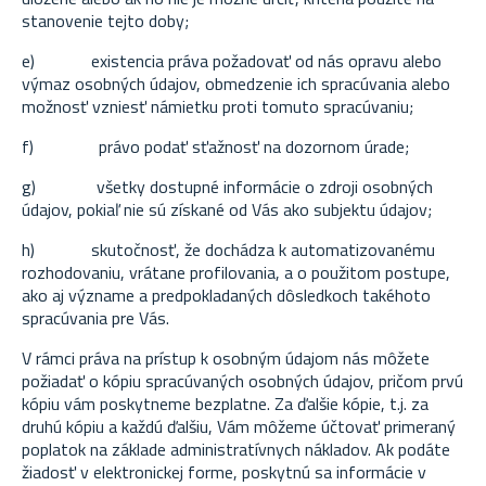
stanovenie tejto doby;
e)
existencia práva požadovať od nás opravu alebo
výmaz osobných údajov, obmedzenie ich spracúvania alebo
možnosť vzniesť námietku proti tomuto spracúvaniu;
f)
právo podať sťažnosť na dozornom úrade;
g)
všetky dostupné informácie o zdroji osobných
údajov, pokiaľ nie sú získané od Vás ako subjektu údajov;
h)
skutočnosť, že dochádza k automatizovanému
rozhodovaniu, vrátane profilovania, a o použitom postupe,
ako aj význame a predpokladaných dôsledkoch takéhoto
spracúvania pre Vás.
V rámci práva na prístup k osobným údajom nás môžete
požiadať o kópiu spracúvaných osobných údajov, pričom prvú
kópiu vám poskytneme bezplatne. Za ďalšie kópie, t.j. za
druhú kópiu a každú ďalšiu, Vám môžeme účtovať primeraný
poplatok na základe administratívnych nákladov. Ak podáte
žiadosť v elektronickej forme, poskytnú sa informácie v