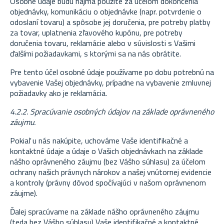
Osobné údaje budú najmä použité za účelom dokončenia
objednávky, komunikáciu o objednávke (napr. potvrdenie o
odoslaní tovaru) a spôsobe jej doručenia, pre potreby platby
za tovar, uplatnenia zľavového kupónu, pre potreby
doručenia tovaru, reklamácie alebo v súvislosti s Vašimi
ďalšími požiadavkami, s ktorými sa na nás obrátite.
Pre tento účel osobné údaje používame po dobu potrebnú na
vybavenie Vašej objednávky, prípadne na vybavenie zmluvnej
požiadavky ako je reklamácia.
4.2.2. Spracúvanie osobných údajov na základe oprávneného
záujmu.
Pokiaľ u nás nakúpite, uchováme Vaše identifikačné a
kontaktné údaje a údaje o Vašich objednávkach na základe
nášho oprávneného záujmu (bez Vášho súhlasu) za účelom
ochrany našich právnych nárokov a našej vnútornej evidencie
a kontroly (právny dôvod spočívajúci v našom oprávnenom
záujme).
Ďalej spracúvame na základe nášho oprávneného záujmu
(teda bez Vášho súhlasu) Vaše identifikačné a kontaktné