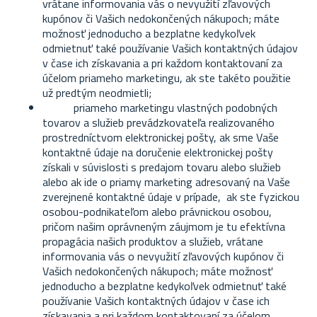
vrátane informovania vás o nevyužití zľavových
kupónov či Vašich nedokončených nákupoch; máte
možnosť jednoducho a bezplatne kedykoľvek
odmietnuť také používanie Vašich kontaktných údajov
v čase ich získavania a pri každom kontaktovaní za
účelom priameho marketingu, ak ste takéto použitie
už predtým neodmietli;
priameho marketingu vlastných podobných
tovarov a služieb prevádzkovateľa realizovaného
prostredníctvom elektronickej pošty, ak sme Vaše
kontaktné údaje na doručenie elektronickej pošty
získali v súvislosti s predajom tovaru alebo služieb
alebo ak ide o priamy marketing adresovaný na Vaše
zverejnené kontaktné údaje v prípade,
ak ste fyzickou
osobou-podnikateľom alebo právnickou osobou,
pričom našim oprávneným záujmom je tu efektívna
propagácia našich produktov a služieb, vrátane
informovania vás o nevyužití zľavových kupónov či
Vašich nedokončených nákupoch; máte možnosť
jednoducho a bezplatne kedykoľvek odmietnuť také
používanie Vašich kontaktných údajov v čase ich
získavania a pri každom kontaktovaní za účelom