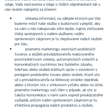
údaje, Vaše nastavenia a údaje o Vašich objednávkach (ak u
nás neskôr nakúpite) za účelom:
získania informácií, na základe ktorých pre Vás
budeme môcť naše služby v budúcnosti vylepšiť, aby
sa vám u nás nakupovalo ešte lepšie, najmä zisťovanie
Vašej spokojnosti s našimi službami; naším
oprávneným záujmom je tu zlepšovanie našich služieb
pre Vás;
priameho marketingu vlastných podobných
tovarov a služieb prevádzkovateľa realizovaného
prostredníctvom volania, automatických volacích a
komunikačných systémov bez ľudského zásahu,
telefaxu alebo služieb krátkych správ v súvislosti s
predajom podobného tovaru alebo služieb, ktoré ste
už u prevádzkovateľa na Webovej stránke objednali,
alebo s ktorým ste v zmluvnom vzťahu alebo na účely
priameho marketingu voči Vám v prípade, ak ste si
takúto komunikáciu s nami sami vopred preukázateľne
vyžiadali, pričom našim oprávneným záujmom je tu
efektívna propagácia našich produktov a služieb,