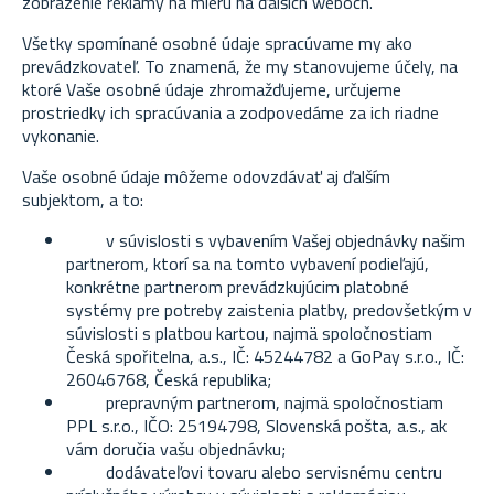
zobrazenie reklamy na mieru na ďalších weboch.
Všetky spomínané osobné údaje spracúvame my ako
prevádzkovateľ. To znamená, že my stanovujeme účely, na
ktoré Vaše osobné údaje zhromažďujeme, určujeme
prostriedky ich spracúvania a zodpovedáme za ich riadne
vykonanie.
Vaše osobné údaje môžeme odovzdávať aj ďalším
subjektom, a to:
v súvislosti s vybavením Vašej objednávky našim
partnerom, ktorí sa na tomto vybavení podieľajú,
konkrétne partnerom prevádzkujúcim platobné
systémy pre potreby zaistenia platby, predovšetkým v
súvislosti s platbou kartou, najmä spoločnostiam
Česká spořitelna, a.s.,
IČ: 45244782 a GoPay s.r.o., IČ:
26046768,
Česká republika;
prepravným partnerom, najmä spoločnostiam
PPL s.r.o., IČO: 25194798, Slovenská pošta, a.s.
,
ak
vám doručia vašu objednávku;
dodávateľovi tovaru alebo servisnému centru