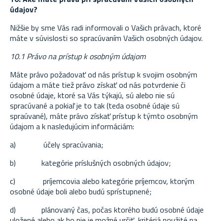
údajov?
Nižšie by sme Vás radi informovali o Vašich právach, ktoré
máte v súvislosti so spracúvaním Vašich osobných údajov.
10.1 Právo na prístup k osobným údajom
Máte právo požadovať od nás prístup k svojim osobným
údajom a máte tiež právo získať od nás potvrdenie či
osobné údaje, ktoré sa Vás týkajú, sú alebo nie sú
spracúvané a pokiaľ je to tak (teda osobné údaje sú
spraúvané), máte právo získať prístup k týmto osobným
údajom a k nasledujúcim informáciám:
a)
účely spracúvania;
b)
kategórie príslušných osobných údajov;
c)
príjemcovia alebo kategórie príjemcov, ktorým
osobné údaje boli alebo budú sprístupnené;
d)
plánovaný čas, počas ktorého budú osobné údaje
uložené alebo ak ho nie je možné určiť, kritériá použité na