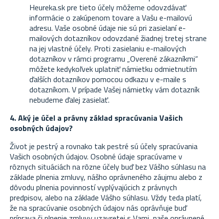
Heureka.sk pre tieto účely môžeme odovzdávať
informácie o zakúpenom tovare a Vašu e-mailovú
adresu. Vaše osobné údaje nie sú pri zasielaní e-
mailových dotazníkov odovzdané žiadnej tretej strane
na jej vlastné účely. Proti zasielaniu e-mailových
dotazníkov v rámci programu „Overené zákazníkmi“
môžete kedykoľvek uplatniť námietku odmietnutím
ďalších dotazníkov pomocou odkazu v e-maile s
dotazníkom. V prípade Vašej námietky vám dotazník
nebudeme ďalej zasielať.
4. Aký je účel a právny základ spracúvania Vašich
osobných údajov?
Život je pestrý a rovnako tak pestré sú účely spracúvania
Vašich osobných údajov. Osobné údaje spracúvame v
rôznych situáciách na rôzne účely buď bez Vášho súhlasu na
základe plnenia zmluvy, nášho oprávneného záujmu alebo z
dôvodu plnenia povinností vyplývajúcich z právnych
predpisov, alebo na základe Vášho súhlasu. Vždy teda platí,
že na spracúvanie osobných údajov nás oprávňuje buď
príprava či plnenie zmluvy uzavretej s Vami, naše oprávnené