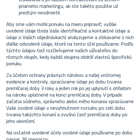
priameho marketingu, ak ste takéto použitie už
predtým neodmietli.
Aby sme vám mohli ponuku na mieru pripraviť, vyššie
uvedené údaje (teda Vaše identifikačné a kontaktné údaje a
údaje o Vašich objednávkach) analyzujeme a získavame z nich
ďalšie odvodené údaje, ktoré na tento účel používame. Podľa
týchto údajov tiež rozčleňujeme našich užívateľov do
rôznych skupín, kedy každá skupina obdrží vlastnú špecifickú
ponuku.
Za účelom ochrany právnych nárokov a našej vnútornej
evidencie a kontroly, spracúvame údaje po dobu trvania
premlčacej doby 3 roky a jeden rok po jej uplynutí s ohľadom
na nároky uplatnené na konci premlčacej doby. V prípade
začatia súdneho, správneho alebo iného konania spracúvame
Vaše osobné údaje v nevyhnutnom rozsahu po celú dobu
trvania takýchto konaní a zvyšnú časť premlčacej doby po
jeho ukončení.
Na ostatné uvedené účely osobné údaje používame po dobu
najviac 36 mesiacov.