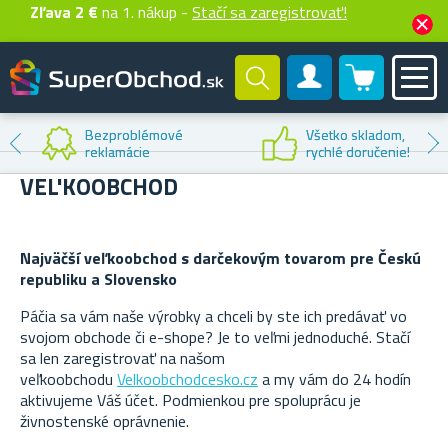
Zľava 2 €
na 1. nákup -
Stačí sa zaregistrovať!
0 produktů
Zákaznícky účet
Bezproblémové
Všetko skladom,
reklamácie
rychlé doručenie!
VEL'KOOBCHOD
Najväčší veľkoobchod s darčekovým tovarom pre Českú
republiku a Slovensko
Páčia sa vám naše výrobky a chceli by ste ich predávať vo
svojom obchode či e-shope? Je to veľmi jednoduché. Stačí
sa len zaregistrovať na našom
veľkoobchodu
Velkoobchodcesko.cz
a my vám do 24 hodín
aktivujeme Váš účet.
Podmienkou pre spoluprácu je
živnostenské oprávnenie.