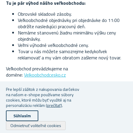
Tu je pár výhod nášho veľkoobchodu:
Obrovské skladové zásoby.
Veľkoobchodné objednávky pri objednávke do 11:00
obdržíte nasledujúci pracovný deň.
Nemáme stanovenú žiadnu minimálnu výšku ceny
objednávky.
Veľmi výhodné veľkoobchodné ceny.
Tovar u nás môžete samozrejme kedykoľvek
reklamovať a my vám obratom zašleme nový tovar.
Veľkoobchod prevádzkujeme na
doméne:
Velkoobchodcesko.cz
Pre lepší zážitok z nakupovania darčekov
Zaregistrovať sa môžete
TU
na našom e-shope používame súbory
cookies, ktoré môžu byť využité aj na
personalizáciu reklám
(prečítať)
.
Autorské práva a kopírovanie; 2026 Superobchod.sk. Všetky práva vyhradené.
Powered by
nopCommerce
Súhlasím
Odmietnuť voliteľné cookies