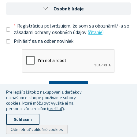
Osobné údaje
*
Registráciou potvrdzujem, že som sa oboznámil/-a so
zásadami ochrany osobných údajov
(čítanie)
Prihlásiť sa na odber noviniek
Pre lepší zážitok z nakupovania darčekov
na našom e-shope používame súbory
Autorské práva a kopírovanie; 2026 Superobchod.sk. Všetky práva vyhradené.
cookies, ktoré môžu byť využité aj na
Powered by
nopCommerce
personalizáciu reklám
(prečítať)
.
Súhlasím
Odmietnuť voliteľné cookies