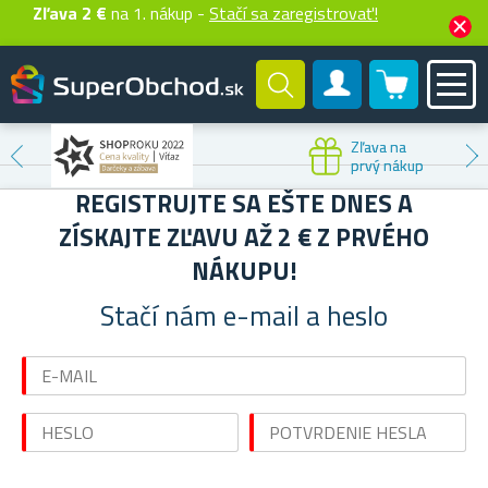
Zľava 2 €
na 1. nákup -
Stačí sa zaregistrovať!
0 produktů
Zákaznícky účet
Zľava na
prvý nákup
REGISTRUJTE SA EŠTE DNES A
ZÍSKAJTE ZĽAVU AŽ 2 € Z PRVÉHO
NÁKUPU!
Stačí nám e-mail a heslo