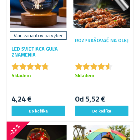
Viac variantov na výber
ROZPRAŠOVAČ NA OLEJ
LED SVIETIACA GUĽA
ZNAMENIA
★
★
★
★
★
★
★
★
★
★
★
★
★
★
★
★
★
★
★
★
Skladem
Skladem
4,24 €
Od 5,52 €
-22 %