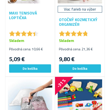
Viac farieb na výber
MAXI TENISOVÁ
LOPTIČKA
OTOČNÝ KOZMETICKÝ
ORGANIZÉR
★
★
★
★
★
★
★
★
★
★
★
★
★
★
★
★
★
★
★
★
Skladem
Skladem
Pôvodná cena: 10,66 €
Pôvodná cena: 21,36 €
5,09 €
9,80 €
-31 %