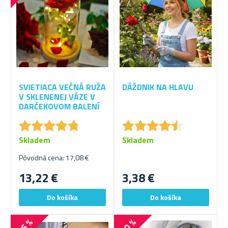
SVIETIACA VEČNÁ RUŽA
DÁŽDNIK NA HLAVU
V SKLENENEJ VÁZE V
DARČEKOVOM BALENÍ
★
★
★
★
★
★
★
★
★
★
★
★
★
★
★
★
★
★
★
★
Skladem
Skladem
Pôvodná cena: 17,08 €
13,22 €
3,38 €
-66 %
-60 %