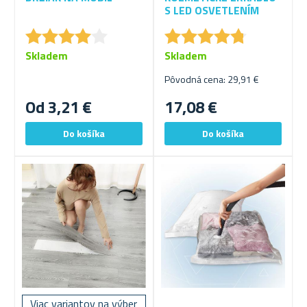
S LED OSVETLENÍM
★
★
★
★
★
★
★
★
★
★
★
★
★
★
★
★
★
★
★
★
Skladem
Skladem
Pôvodná cena: 29,91 €
Od 3,21 €
17,08 €
Viac variantov na výber