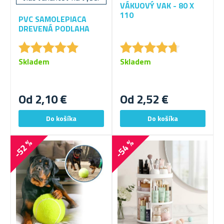
VÁKUOVÝ VAK - 80 X
110
PVC SAMOLEPIACA
DREVENÁ PODLAHA
★
★
★
★
★
★
★
★
★
★
★
★
★
★
★
★
★
★
★
★
Skladem
Skladem
Od 2,10 €
Od 2,52 €
-52 %
-54 %