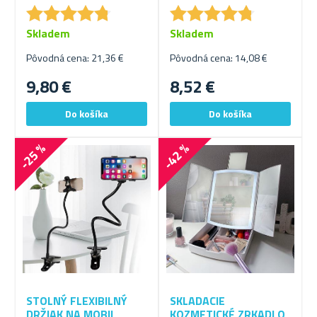
★
★
★
★
★
★
★
★
★
★
★
★
★
★
★
★
★
★
★
★
Skladem
Skladem
Pôvodná cena: 21,36 €
Pôvodná cena: 14,08 €
9,80 €
8,52 €
-25 %
-42 %
STOLNÝ FLEXIBILNÝ
SKLADACIE
DRŽIAK NA MOBIL
KOZMETICKÉ ZRKADLO