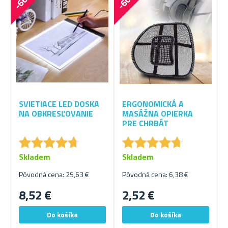
SVIETIACE LED DOSKA
ERGONOMICKÁ A
NA OBKRESĽOVANIE
MASÁŽNA OPIERKA
PRE CHRBÁT
★
★
★
★
★
★
★
★
★
★
★
★
★
★
★
★
★
★
★
★
Skladem
Skladem
Pôvodná cena: 25,63 €
Pôvodná cena: 6,38 €
8,52 €
2,52 €