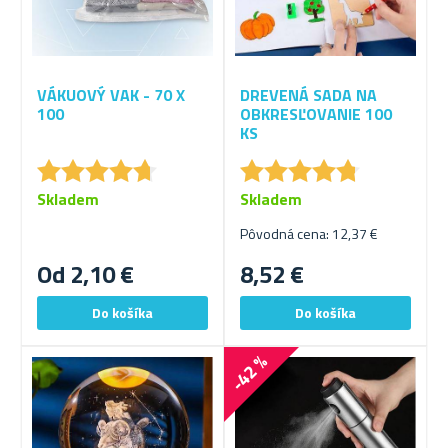
VÁKUOVÝ VAK - 70 X
DREVENÁ SADA NA
100
OBKRESĽOVANIE 100
KS
★
★
★
★
★
★
★
★
★
★
★
★
★
★
★
★
★
★
★
★
Skladem
Skladem
Pôvodná cena: 12,37 €
Od 2,10 €
8,52 €
-42 %