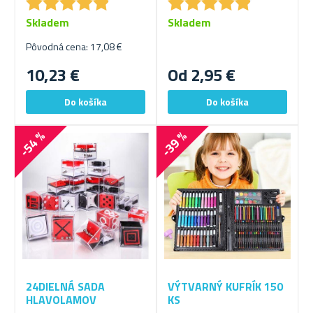
★
★
★
★
★
★
★
★
★
★
★
★
★
★
★
★
★
★
★
★
Skladem
Skladem
Pôvodná cena: 17,08 €
10,23 €
Od 2,95 €
-54 %
-39 %
24DIELNÁ SADA
VÝTVARNÝ KUFRÍK 150
HLAVOLAMOV
KS