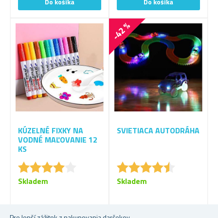
-42 %
KÚZELNÉ FIXKY NA
SVIETIACA AUTODRÁHA
VODNÉ MAĽOVANIE 12
KS
★
★
★
★
★
★
★
★
★
★
★
★
★
★
★
★
★
★
★
★
Skladem
Skladem
3,81 €
Od 8,13 €
Pre lepší zážitok z nakupovania darčekov