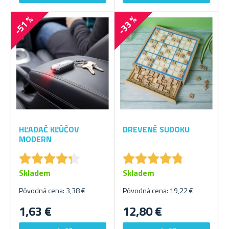
-51 %
-33 %
HĽADAČ KĽÚČOV
DREVENÉ SUDOKU
MODERN
★
★
★
★
★
★
★
★
★
★
★
★
★
★
★
★
★
★
★
★
Skladem
Skladem
Pôvodná cena: 3,38 €
Pôvodná cena: 19,22 €
1,63 €
12,80 €