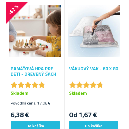
-62 %
PAMÄŤOVÁ HRA PRE
VÁKUOVÝ VAK - 60 X 80
DETI - DREVENÝ ŠACH
★
★
★
★
★
★
★
★
★
★
★
★
★
★
★
★
★
★
★
★
Skladem
Skladem
Pôvodná cena: 17,08 €
6,38 €
Od 1,67 €