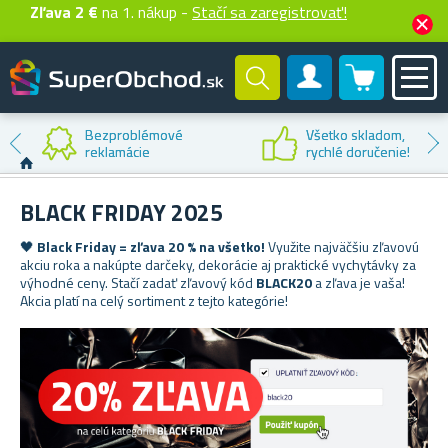
Zľava 2 €
na 1. nákup -
Stačí sa zaregistrovať!
0 produktů
Zákaznícky účet
Bezproblémové
Všetko skladom,
reklamácie
rychlé doručenie!
BLACK FRIDAY 2025
🖤
Black Friday = zľava 20 % na všetko!
Využite najväčšiu zľavovú
akciu roka a nakúpte darčeky, dekorácie aj praktické vychytávky za
výhodné ceny. Stačí zadať zľavový kód
BLACK20
a zľava je vaša!
Akcia platí na celý sortiment z tejto kategórie!