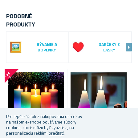
PODOBNÉ
PRODUKTY
BÝVANIE A
DARČEKY Z
DOPLNKY
LÁSKY
-
2
3
%
Pre lepší zážitok z nakupovania darčekov
na našom e-shope používame súbory
cookies, ktoré môžu byť využité aj na
personalizáciu reklám
(prečítať)
.