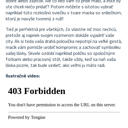
dobré alebo zážitok. Ale čo keď vám to príde málo, a ešte by
ste chceli niečo pridať? Potom môžete s istotou vybrať
napríklad túto rozkošnú sviečku v tvare macka so srdiečkom,
ktorý je navyše tvorený z ruží!
Tiež je perfektná pre všetkých, čo vlastne nič moc nechcú,
pretože aj napriek svojim rozmerom dokáže vyjadriť vaše
city. Ak si teda vaša drahá polovička nepotrpí na veľké gestá,
macík vám pomôže urobiť kompromis a zachovať symboliku
vašej lásky. Skvele ozdobí napríklad poličku so spoločnými
fotkami alebo pracovný stôl, takže vždy, keď sa naň vaša
láska pozrie, tak bude vedieť, ako veľmi ju máte radi.
Ilustračné video: