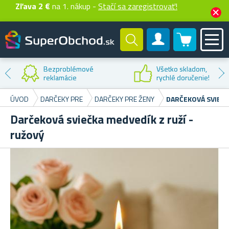
Zľava 2 €
na 1. nákup -
Stačí sa zaregistrovať!
0 produktů
Zákaznícky účet
Bezproblémové
Všetko skladom,
reklamácie
rychlé doručenie!
ÚVOD
DARČEKY PRE
DARČEKY PRE ŽENY
DARČEKOVÁ SVIEČK
Darčeková sviečka medvedík z ruží -
ružový
R
Skr