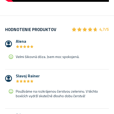
★
★
★
★
★
★
★
★
★
★
HODNOTENIE PRODUKTOV
4,7/5
Alena
★
★
★
★
★
★
★
★
★
★
Velmi šikovná dóza. Jsem moc spokojená.
Slavoj Rainer
★
★
★
★
★
★
★
★
★
★
Používáme na rozkrájenou čerstvou zeleninu. V těchto
boxících vydrží skutečně dlouho dobu čerstvá!