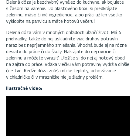
Delená dóza je bezchybný vynález do kuchyne, ak bojujete
s časom na varenie. Do plastového boxu si predkrájate
zeleninu, mäso či iné ingrediencie, a po práci už len všetko
vyklopíte na panvicu a máte hotovú večeru!
Delená dóza vám v mnohých ohľadoch uľahčí život. Má 4
priehradky, takže do nej uskladníte viac druhov potravín
naraz bez nepríjemného zmiešania. Vhodná bude aj na rôzne
desiaty do práce či do školy.
Nakrájate do nej ovocie či
zeleninu a môžete vyraziť.
Uložíte si do nej aj hotový obed
na zajtra do práce. Vďaka viečku vám potraviny vydržia dlhšie
čerstvé. Keďže dóza znáša nízke teploty, uchovávanie
v chladničke či v mrazničke nie je žiadny problém.
Ilustračné video: