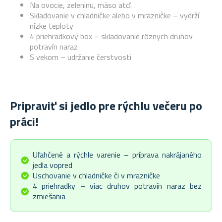
Na ovocie, zeleninu, mäso atď.
Skladovanie v chladničke alebo v mrazničke – vydrží
nízke teploty
4 priehradkový box – skladovanie rôznych druhov
potravín naraz
S vekom – udržanie čerstvosti
Pripraviť si jedlo pre rýchlu večeru po
práci!
Uľahčené a rýchle varenie – príprava nakrájaného
jedla vopred
Uschovanie v chladničke či v mrazničke
4 priehradky – viac druhov potravín naraz bez
zmiešania