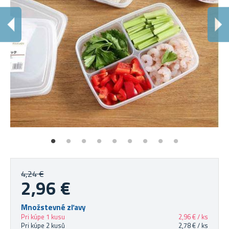
D
Pot
4,24 €
2,96 €
Množstevné zľavy
Pri kúpe 1 kusu
2,96 € / ks
Pri kúpe 2 kusů
2,78 € / ks