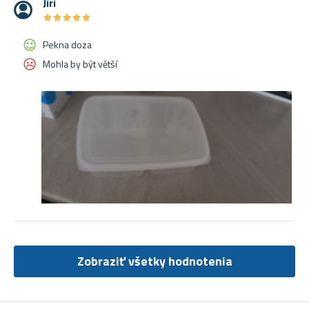
Jiri
★
★
★
★
★
★
★
★
★
★
Pekna doza
Mohla by být větší
Zobraziť všetky hodnotenia