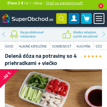
Zľava 2 €
na 1. nákup -
Stačí sa zaregistrovať!
0 produktů
Zákaznícky účet
Zľava na
prvý nákup
ÚVOD
HLAVNÉ KATEGÓRIE
DOMÁCNOSŤ
KUCHYŇA
DÓZY N
Delená dóza na potraviny so 4
★
★
★
★
★
★
★
★
★
★
priehradkami + viečko
-30 %