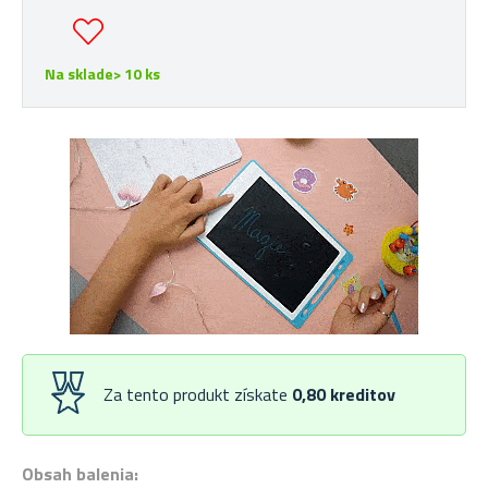
Na sklade> 10 ks
Za tento produkt získate
0,80
kreditov
Obsah balenia: