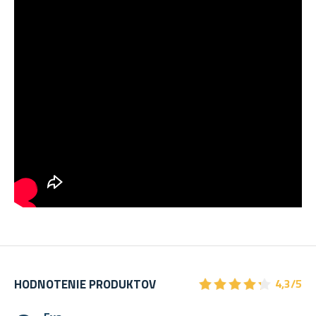
★
★
★
★
★
★
★
★
★
★
HODNOTENIE PRODUKTOV
4,3/5