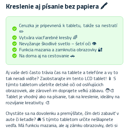
Kreslenie aj písanie bez papiera 🖍️
Ceruzka je pripevnená k tabletu, takže sa nestratí
✏️
Vytvára viacfarebné kresby 🌈
Nevyžaruje škodlivé svetlo – šetrí oči 👁️
Funkcia mazania a zamknutia obrazovky 🔐
Na doma aj na cestovanie 🚗
Aj vaše deti často trávia čas na tablete a telefóne a vy to
tak neradi vidíte? Zaobstarajte im tento LCD tablet! 📱 S
týmto tabletom ušetríte detské oči od oslňujúcich
obrazoviek, ale zároveň im doprajete veľkú zábavu. 🧑‍🎨
Tablet je vhodný ako na písanie, tak na kreslenie, ideálny na
rozvíjanie kreativity. 🎨
Chystáte sa na dovolenku a premýšľate, čím deti zabaviť v
aute či lietadle? 🚘 S týmto tabletom určite nešliapnete
vedľa. Má funkciu mazania, ale aj zámku obrazovky, deti si