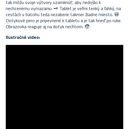
tak môžu svoje výtvory uzamknúť, aby nedošlo k
nechcenému vymazaniu. 🗝️ Tablet je veľmi tenký a ľahký, na
cestách v batohu teda nezaberie takmer žiadne miesto. 🎒
Dotykové pero je pripevnené k tabletu a je tak hneď po ruke.
Obrazovka reaguje aj na dotyk nechtom. 🧒
Ilustračné video: