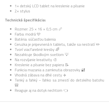
1× detský LCD tablet na kreslenie a písanie
2× stylus
Technická špecifikácia:
Rozmer: 25 × 16 × 0,5 cm 📏
Farba: modrá 🩵
Batéria: súčasťou balenia
Ceruzka je pripevnená k tabletu, takže sa nestratí ✏️
Tvorí viacfarebné kresby 🌈
Nezahlcuje škodlivým svetlom 💡
Na rozvíjanie kreativity 🎨
Kreslenie a písanie bez papiera 📝
Funkcia mazania a zamknutia obrazovky 🔐
Vhodná zábava na dlhé cesty ✈️
Tenký a ľahký – ľahko sa zmestí do detského batohu
🎒
Reaguje aj na dotyk nechtom 👈