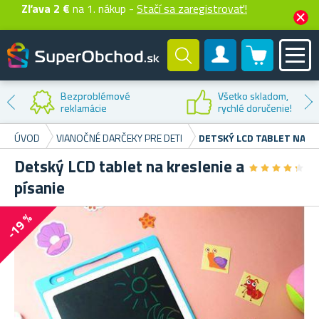
Zľava 2 €
na 1. nákup -
Stačí sa zaregistrovať!
0 produktů
Zákaznícky účet
Bezproblémové
Všetko skladom,
reklamácie
rychlé doručenie!
ÚVOD
VIANOČNÉ DARČEKY PRE DETI
DETSKÝ LCD TABLET NA KR
Detský LCD tablet na kreslenie a
★
★
★
★
★
★
★
★
★
★
písanie
-19 %
K
Do