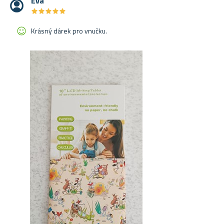
Eva
★
★
★
★
★
★
★
★
★
★
Krásný dárek pro vnučku.