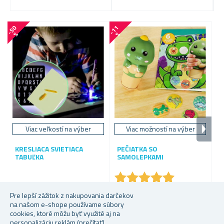
-
5
0
-
1
1
%
%
Viac veľkostí na výber
Viac možností na výber
N
O
KRESLIACA SVIETIACA
PEČIATKA SO
TABUĽKA
SAMOLEPKAMI
★
★
★
★
★
★
★
★
★
★
Skladem
Skladem
S
Pre lepší zážitok z nakupovania darčekov
na našom e-shope používame súbory
5,09 €
6,38 €
4,
cookies, ktoré môžu byť využité aj na
personalizáciu reklám
(prečítať)
.