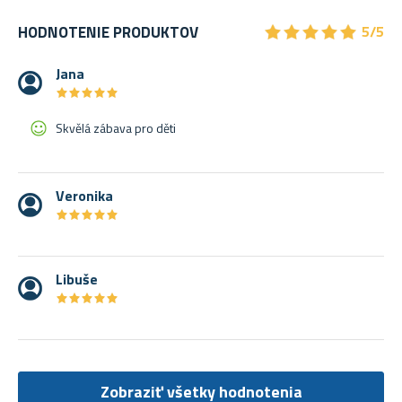
★
★
★
★
★
★
★
★
★
★
HODNOTENIE PRODUKTOV
5/5
Jana
★
★
★
★
★
★
★
★
★
★
Skvělá zábava pro děti
Veronika
★
★
★
★
★
★
★
★
★
★
Libuše
★
★
★
★
★
★
★
★
★
★
Zobraziť všetky hodnotenia