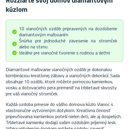
Rozžiarte svoj domov diamantovým
kúzlom
10 vianočných ozdôb pripravených na dozdobenie
diamantovým maľovaním
Šnúrka pre jednoduché zavesenie na stromček
alebo na stenu
Ideálne pre vianočné tvorenie s rodinou a deťmi
Diamantové maľovanie vianočných ozdôb je dokonalou
kombináciou kreatívnej zábavy a vianočných dekorácií. Sada
obsahuje 10 ozdôb, ktoré môžete pomocou kamienkov,
vosku a dotovacieho pera premeniť na trblietavé skvosty
pre váš vianočný stromček.
Každá ozdoba prinesie do vášho domova kúzlo Vianoc s
vlastnoručne vytvoreným dotykom. Kreatívna činnosť
pripevňovania kamienkov poteší nielen deti, ale aj dospelých.
Trblietavé kamienky dodajú vašim ozdobám príjemný lesk.
Vďaka pribaleným šnúrkam môžete ozdoby zavesiť