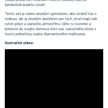
kamkoľvek budete chcieť.
Tento set je nielen skvelým spôsobom, ako stráviť čas s
rodinou, ale aj skvelým darčekom pre tých, ktorí majú radi
ručné práce a vianočnú atmosféru. Užite si tvorenie a
prineste do svojho domova ešte viac vianočného kúzla s
touto jedinečnou sadou diamantového maľovania.
Ilustračné video: