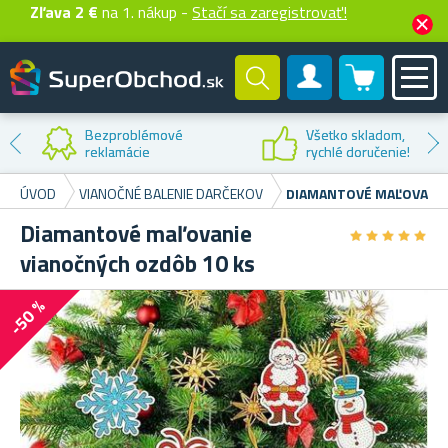
Zľava 2 €
na 1. nákup -
Stačí sa zaregistrovať!
0 produktů
Zákaznícky účet
Zľava na
prvý nákup
ÚVOD
VIANOČNÉ BALENIE DARČEKOV
DIAMANTOVÉ MAĽOVANIE
Diamantové maľovanie
★
★
★
★
★
★
★
★
★
★
vianočných ozdôb 10 ks
-50 %