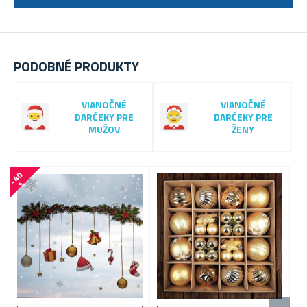
PODOBNÉ PRODUKTY
VIANOČNÉ
VIANOČNÉ
DARČEKY PRE
DARČEKY PRE
MUŽOV
ŽENY
-
4
0
-
6
0
%