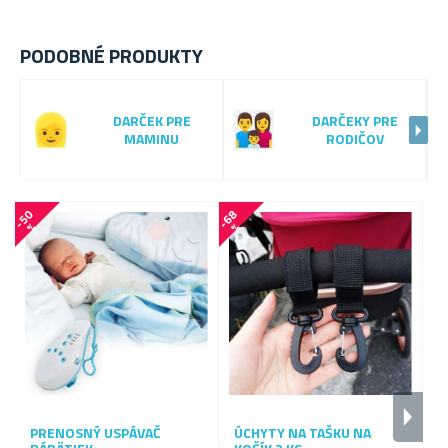
PODOBNÉ PRODUKTY
DARČEK PRE
DARČEKY PRE
MAMINU
RODIČOV
-
5
0
-
6
8
-
6
0
%
%
PRENOSNÝ USPÁVAČ
ÚCHYTY NA TAŠKU NA
M