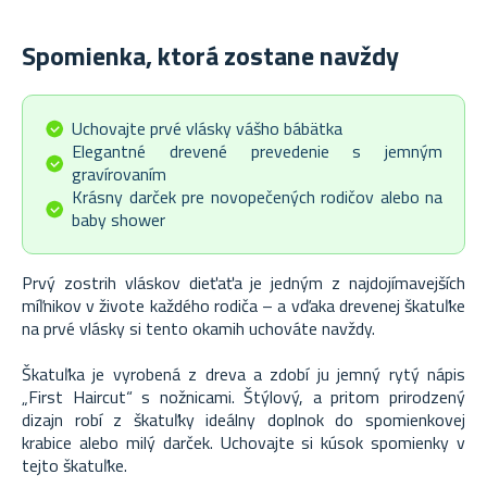
Spomienka, ktorá zostane navždy
Uchovajte prvé vlásky vášho bábätka
Elegantné drevené prevedenie s jemným
gravírovaním
Krásny darček pre novopečených rodičov alebo na
baby shower
Prvý zostrih vláskov dieťaťa je jedným z najdojímavejších
míľnikov v živote každého rodiča – a vďaka drevenej škatuľke
na prvé vlásky si tento okamih uchováte navždy.
Škatuľka je vyrobená z dreva a zdobí ju jemný rytý nápis
„First Haircut“ s nožnicami. Štýlový, a pritom prirodzený
dizajn robí z škatuľky ideálny doplnok do spomienkovej
krabice alebo milý darček. Uchovajte si kúsok spomienky v
tejto škatuľke.