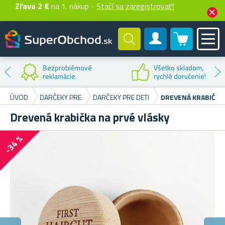
Zľava 2 €
na 1. nákup -
Stačí sa zaregistrovať!
0 produktů
Zákaznícky účet
Bezproblémové
Všetko skladom,
reklamácie
rychlé doručenie!
ÚVOD
DARČEKY PRE
DARČEKY PRE DETI
DREVENÁ KRABIČKA 
Drevená krabička na prvé vlásky
-34 %