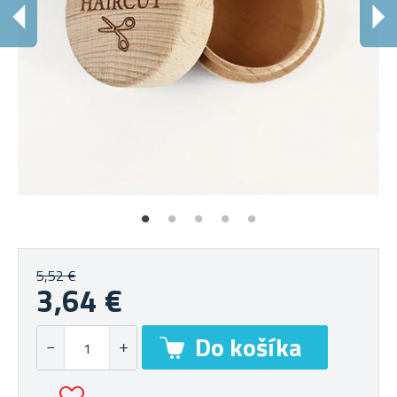
P
Sc
5,52 €
3,64 €