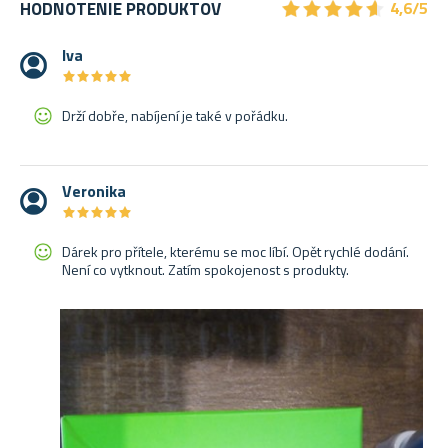
★
★
★
★
★
★
★
★
★
★
HODNOTENIE PRODUKTOV
4,6/5
Iva
★
★
★
★
★
★
★
★
★
★
Drží dobře, nabíjení je také v pořádku.
Veronika
★
★
★
★
★
★
★
★
★
★
Dárek pro přítele, kterému se moc líbí. Opět rychlé dodání.
Není co vytknout. Zatím spokojenost s produkty.