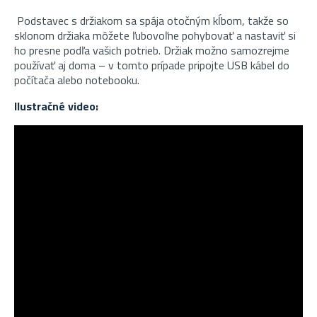
Podstavec s držiakom sa spája otočným kĺbom, takže so
sklonom držiaka môžete ľubovoľne pohybovať a nastaviť si
ho presne podľa vašich potrieb. Držiak možno samozrejme
používať aj doma – v tomto prípade pripojte USB kábel do
počítača alebo notebooku.
Ilustračné video: