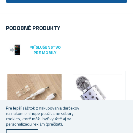
PODOBNÉ PRODUKTY
PRÍSLUŠENSTVO
PRE MOBILY
-
5
1
Pre lepší zážitok z nakupovania darčekov
na našom e-shope používame súbory
cookies, ktoré môžu byť využité aj na
personalizáciu reklám
(prečítať)
.