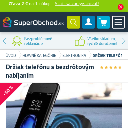
Zľava 2 €
na 1. nákup -
Stačí sa zaregistrovať!
0 produktů
Zákaznícky účet
Zľava na
prvý nákup
ÚVOD
HLAVNÉ KATEGÓRIE
ELEKTRONIKA
DRŽIAK TELEFÓNU
Držiak telefónu s bezdrôtovým
★
★
★
★
★
★
★
★
★
★
nabíjaním
-50 %