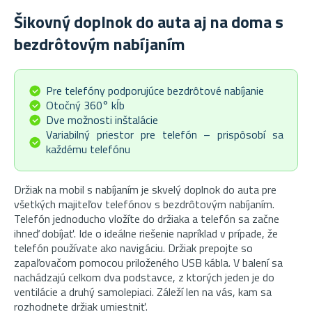
Šikovný doplnok do auta aj na doma s
bezdrôtovým nabíjaním
Pre telefóny podporujúce bezdrôtové nabíjanie
Otočný 360° kĺb
Dve možnosti inštalácie
Variabilný priestor pre telefón – prispôsobí sa
každému telefónu
Držiak na mobil s nabíjaním je skvelý doplnok do auta pre
všetkých majiteľov telefónov s bezdrôtovým nabíjaním.
Telefón jednoducho vložíte do držiaka a telefón sa začne
ihneď dobíjať. Ide o ideálne riešenie napríklad v prípade, že
telefón používate ako navigáciu. Držiak prepojte so
zapaľovačom pomocou priloženého USB kábla. V balení sa
nachádzajú celkom dva podstavce, z ktorých jeden je do
ventilácie a druhý samolepiaci. Záleží len na vás, kam sa
rozhodnete držiak umiestniť.