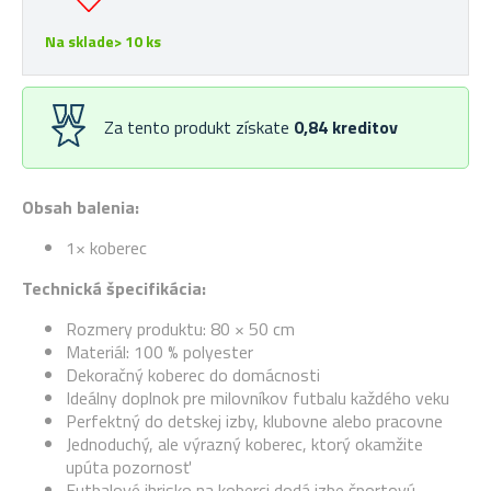
Na sklade> 10 ks
Za tento produkt získate
0,84
kreditov
Obsah balenia:
1× koberec
Technická špecifikácia:
Rozmery produktu: 80 × 50 cm
Materiál: 100 % polyester
Dekoračný koberec do domácnosti
Ideálny doplnok pre milovníkov futbalu každého veku
Perfektný do detskej izby, klubovne alebo pracovne
Jednoduchý, ale výrazný koberec, ktorý okamžite
upúta pozornosť
Futbalové ihrisko na koberci dodá izbe športovú