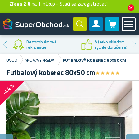
Zľava 2 €
na 1. nákup -
Stačí sa zaregistrovať!
0 produktů
Zákaznícky účet
Bezproblémové
Všetko skladom,
reklamácie
rychlé doručenie!
ÚVOD
AKCIA/VÝPREDAJ
FUTBALOVÝ KOBEREC 80X50 CM
Futbalový koberec 80x50 cm
★
★
★
★
★
★
★
★
★
★
-44 %