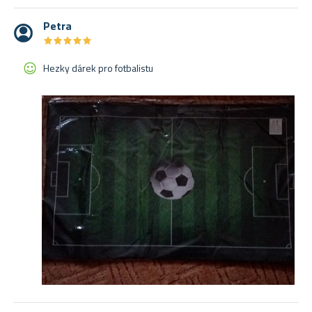
Petra
★
★
★
★
★
★
★
★
★
★
Hezky dárek pro fotbalistu