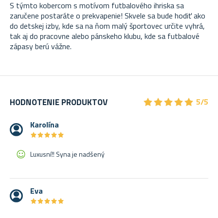
S týmto kobercom s motívom futbalového ihriska sa
zaručene postaráte o prekvapenie! Skvele sa bude hodiť ako
do detskej izby, kde sa na ňom malý športovec určite vyhrá,
tak aj do pracovne alebo pánskeho klubu, kde sa futbalové
zápasy berú vážne.
★
★
★
★
★
★
★
★
★
★
HODNOTENIE PRODUKTOV
5/5
Karolína
★
★
★
★
★
★
★
★
★
★
Luxusní!! Syna je nadšený
Eva
★
★
★
★
★
★
★
★
★
★