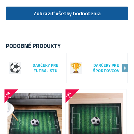
Zobraziť všetky hodnotenia
PODOBNÉ PRODUKTY
DARČEKY PRE
DARČEKY PRE
FUTBALISTU
ŠPORTOVCOV
-
1
8
-
6
6
%
%