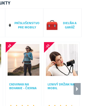
UKTY
PRÍSLUŠENSTVO
DIELŇA A
PRE MOBILY
GARÁŽ
-
6
8
-
5
5
-
6
2
%
%
%
Viac farieb na
ĽADVINKA NA
LENIVÝ DRŽIAK NA
BEHANIE - ČIERNA
MOBIL
KOVOVÝ DRŽI
NA MOBIL