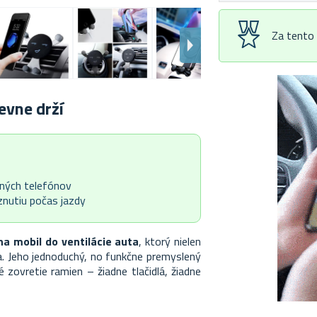
Za tento
evne drží
lných telefónov
znutiu počas jazdy
na mobil do ventilácie auta
, ktorý nielen
va. Jeho jednoduchý, no funkčne premyslený
 zovretie ramien – žiadne tlačidlá, žiadne