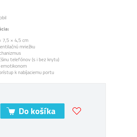
obil
cia:
× 7,5 × 4,5 cm
entilačnú mriežku
echanizmus
šinu telefónov (s i bez krytu)
 s emotikonom
rístup k nabíjaciemu portu