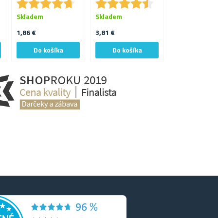
★
★
★
★
★
★
★
★
★
★
★
★
★
★
★
★
★
★
★
★
★
★
★
★
★
★
Skladem
Skladem
Skladem
1,86 €
3,81 €
2,53 €