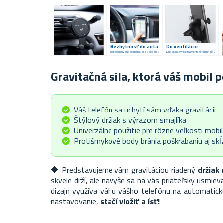
Nezbytnosť do auta
Do ventilácie
Jednoduchý držiak mobilu pre každého vodiča
Držiak upevnite na ventilačnú mriežku
Gravitačná sila, ktorá váš mobil p
Váš telefón sa uchytí sám vďaka gravitácii
Štýlový držiak s výrazom smajlíka
Univerzálne použitie pre rôzne veľkosti mobi
Protišmykové body bránia poškrabaniu aj skĺ
🔷 Predstavujeme vám gravitáciou riadený
držiak 
skvele drží, ale navyše sa na vás priateľsky usmie
dizajn využíva váhu vášho telefónu na automatické
nastavovanie,
stačí vložiť a ísť!