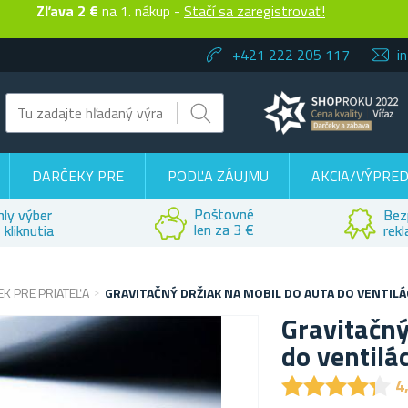
Zľava 2 €
na 1. nákup -
Stačí sa zaregistrovať!
+421 222 205 117
i
DARČEKY PRE
PODĽA ZÁUJMU
AKCIA/VÝPRED
Poštovné
hly výber
Bez
len za 3 €
 kliknutia
rek
K PRE PRIATEĽA
GRAVITAČNÝ DRŽIAK NA MOBIL DO AUTA DO VENTILÁ
Gravitačný
do ventilá
★
★
★
★
★
★
★
★
★
★
4