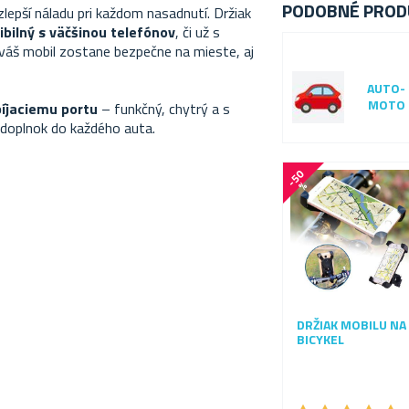
PODOBNÉ PROD
 zlepší náladu pri každom nasadnutí. Držiak
bilný s väčšinou telefónov
, či už s
váš mobil zostane bezpečne na mieste, aj
AUTO-
MOTO
bíjaciemu portu
– funkčný, chytrý a s
 doplnok do každého auta.
-
5
0
%
DRŽIAK MOBILU NA
BICYKEL