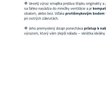
🔷 Veselý výraz smajlíka pridáva štipku originality a
sa ľahko nasádza do mriežky ventilácie a je
kompati
obalom, alebo bez. Vďaka
protišmykovým bodom
pri ostrých zákrutách.
🔷 Jeho premyslený dizajn ponecháva
prístup k na
výrazom, ktorý vám zlepší náladu – skrátka ideálny