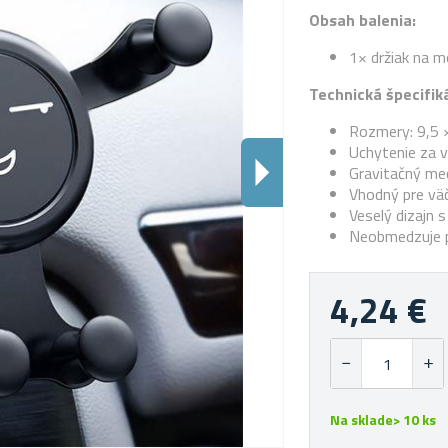
Obsah balenia:
1× držiak na m
Technická špecifiká
Rozmery: 9,5 
Uchytenie za v
Gravitačný m
Vhodný pre väč
Veselý dizajn
Neobmedzuje p
4,24 €
Na sklade> 10 ks