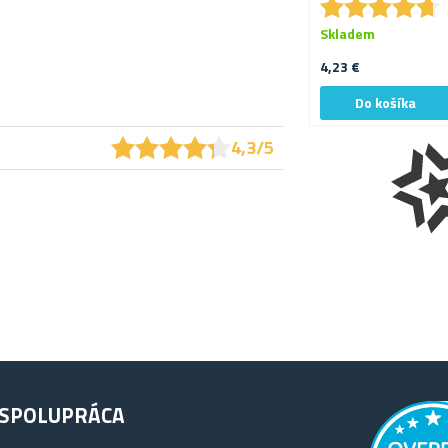
★
★
★
★
★
★
★
★
★
★
Skladem
4,23 €
★
★
★
★
★
★
★
★
★
★
4,3/5
SPOLUPRÁCA