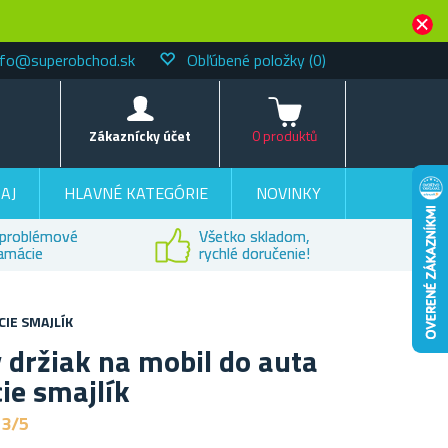
nfo@superobchod.sk
Obľúbené položky
(0)
Košík
Zákaznícky účet
0 produktů
AJ
HLAVNÉ KATEGÓRIE
NOVINKY
problémové
Všetko skladom,
lamácie
rychlé doručenie!
CIE SMAJLÍK
 držiak na mobil do auta
cie smajlík
,3/5