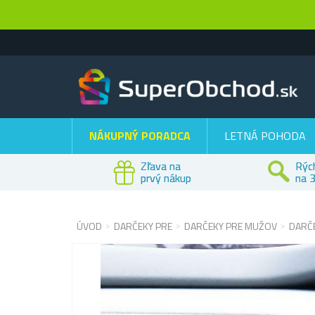
NÁKUPNÝ PORADCA
LETNÁ POHODA
Zľava na
Rýc
prvý nákup
na 3
ÚVOD
DARČEKY PRE
DARČEKY PRE MUŽOV
DARČE