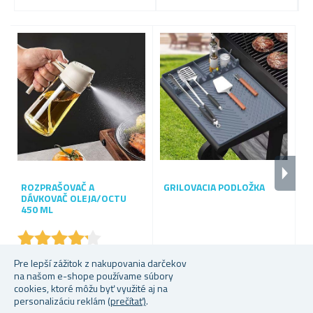
ROZPRAŠOVAČ A
GRILOVACIA PODLOŽKA
P
DÁVKOVAČ OLEJA/OCTU
O
450 ML
G
D
★
★
★
★
★
★
★
★
★
★
U
Skladem
Skladem
S
Pre lepší zážitok z nakupovania darčekov
na našom e-shope používame súbory
Od 5,59 €
8,52 €
29
cookies, ktoré môžu byť využité aj na
personalizáciu reklám
(prečítať)
.