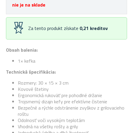
nie je na sklade
Za tento produkt získate
0,21
kreditov
Obsah balenia:
1× kefka
Technická špecifikácia:
Rozmery: 30 × 15 × 3 cm
Kovové štetiny
Ergonomická rukoväť pre pohodlné držanie
Trojsmerný dizajn kefy pre efektívne čistenie
Bezpečné a rýchle odstránenie zvyškov z grilovacieho
roštu
Odolnosť voči vysokým teplotám
Vhodná na všetky rošty a grily
Jednoduchá údržba a dlhá životnosť