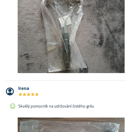
Irena
★
★
★
★
★
★
★
★
★
★
Skvělý pomocník na udržování čistého grilu.