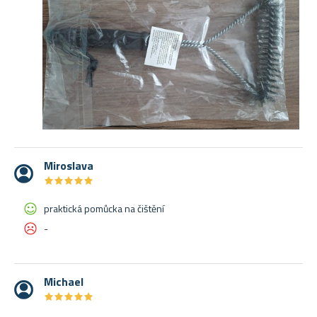
Miroslava
★
★
★
★
★
★
★
★
★
★
praktická pomůcka na čištění
-
Michael
★
★
★
★
★
★
★
★
★
★