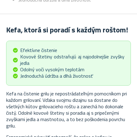
Kefa, ktorá si poradí s každým roštom!
Efektívne čistenie
Kovové štetiny odstraňujú aj najodolnejšie zvyšky
jedla
Odolný voči vysokým teplotám
Jednoduchá údržba a dlhá životnosť
Kefa na čistenie grilu je nepostrádateľným pomocníkom pri
každom grilovaní. Vďaka svojmu dizajnu sa dostane do
všetkých kútov grilovacieho roštu a zanechá ho dokonale
čistý. Odolné kovové štetiny si poradia aj s pripečenými
zvyškami jedla a mastnotou, a to bez poškodenia povrchu
grilu.
Ergonomická rukoväť zabezpečí, že práca s kefou je