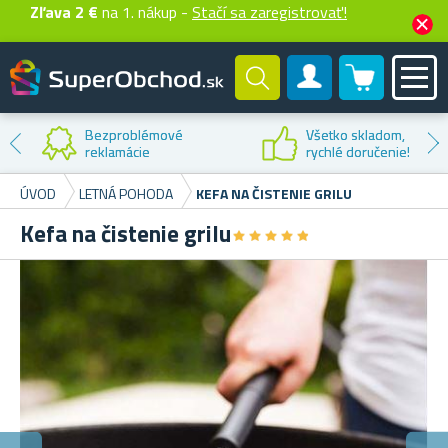
Zľava 2 €
na 1. nákup -
Stačí sa zaregistrovať!
0 produktů
Zákaznícky účet
Zľava na
prvý nákup
ÚVOD
LETNÁ POHODA
KEFA NA ČISTENIE GRILU
Kefa na čistenie grilu
★
★
★
★
★
★
★
★
★
★