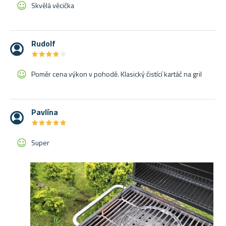
Skvělá věcička
Rudolf
★
★
★
★
★
★
★
★
★
★
Poměr cena výkon v pohodě. Klasický čistící kartáč na gril
Pavlína
★
★
★
★
★
★
★
★
★
★
Super