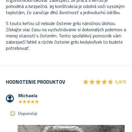
pohodlná a bezpečná. Jej konštrukcia je odolná voči vysokým
teplotám, čo zaručuje dlhú životnosť a jednoduchú údržbu.
S touto kefou už nebude čistenie grilu náročnou úlohou.
Získajte viac času na vychutnávanie si dokonalých pokrmov a
menej starostí s čistením. Tento spoľahlivý pomocník vám
zabezpečí ľahké a rýchle čistenie grilu kedykoľvek to budete
potrebovať.
★
★
★
★
★
★
★
★
★
★
HODNOTENIE PRODUKTOV
4,8/5
Michaela
★
★
★
★
★
★
★
★
★
★
Doporučuji