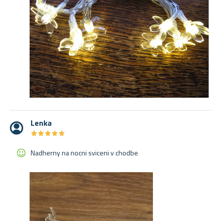
Lenka
★
★
★
★
★
★
★
★
★
★
Nadherny na nocni sviceni v chodbe