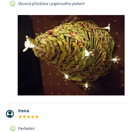
Vkusná přízdoba i papírového pletení
Irena
★
★
★
★
★
★
★
★
★
★
Perfektní