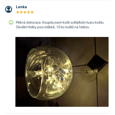
Lenka
★
★
★
★
★
★
★
★
★
★
Pěkná dekorace. Koupila jsem kvůli světýlkům tvaru kvétu.
Okvětní lístky jsou měkké, 10 ks květů na řetězu.