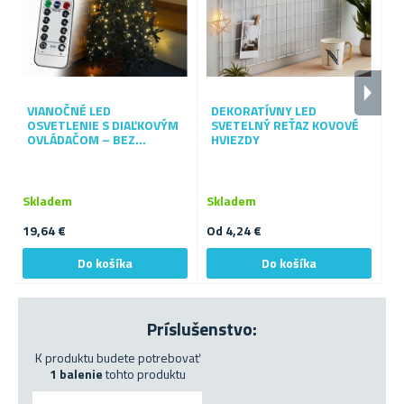
VIANOČNÉ LED
DEKORATÍVNY LED
OSVETLENIE S DIAĽKOVÝM
SVETELNÝ REŤAZ KOVOVÉ
S
OVLÁDAČOM – BEZ
HVIEZDY
ZAMOTÁVANIA S
ROVNOMERNÝM
ROZLOŽENÍM SVETIELOK
Skladem
Skladem
S
19,64 €
Od 4,24 €
8,
Príslušenstvo:
K produktu budete potrebovať
1 balenie
tohto produktu