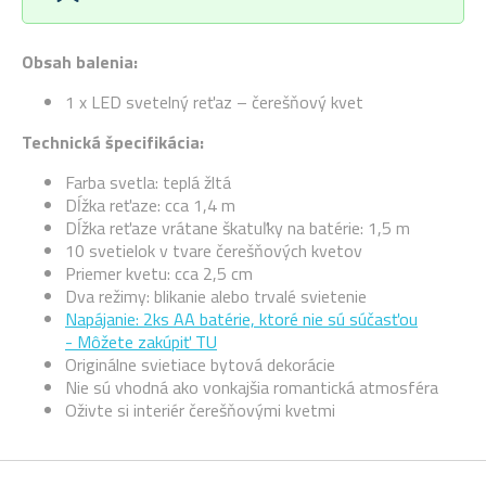
Obsah balenia:
1 x LED svetelný reťaz – čerešňový kvet
Technická špecifikácia:
Farba svetla: teplá žltá
Dĺžka reťaze: cca 1,4 m
Dĺžka reťaze vrátane škatuľky na batérie: 1,5 m
10 svetielok v tvare čerešňových kvetov
Priemer kvetu: cca 2,5 cm
Dva režimy: blikanie alebo trvalé svietenie
Napájanie: 2ks AA batérie, ktoré nie sú súčasťou
- Môžete zakúpiť TU
Originálne svietiace bytová dekorácie
Nie sú vhodná ako vonkajšia romantická atmosféra
Oživte si interiér čerešňovými kvetmi