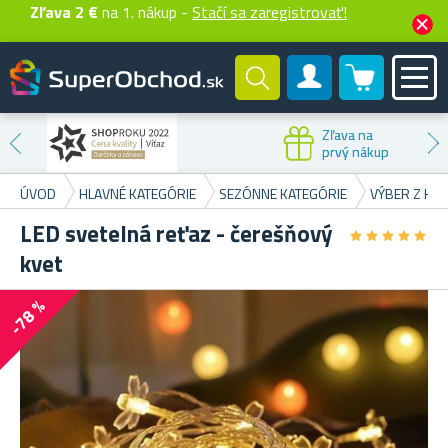
Zľava 2 €
na 1. nákup -
Stačí sa zaregistrovať!
0 produktů
Zákaznícky účet
Zľava na
prvý nákup
ÚVOD
HLAVNÉ KATEGÓRIE
SEZÓNNE KATEGÓRIE
VÝBER Z HR
LED svetelná reťaz - čerešňový
★
★
★
★
★
★
★
★
★
★
kvet
-78 %