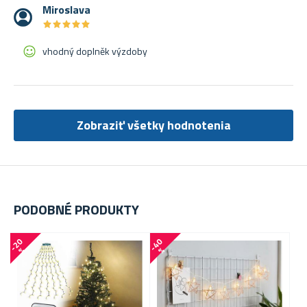
Miroslava
★
★
★
★
★
★
★
★
★
★
vhodný doplněk výzdoby
Zobraziť všetky hodnotenia
PODOBNÉ PRODUKTY
-
2
0
-
4
0
-
1
3
%
%