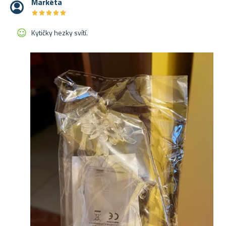
Markéta
★
★
★
★
★
★
★
★
★
★
Kytičky hezky svítí.