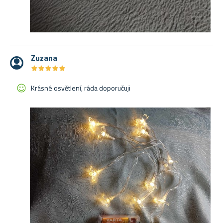
Zuzana
★
★
★
★
★
★
★
★
★
★
Krásné osvětlení, ráda doporučuji