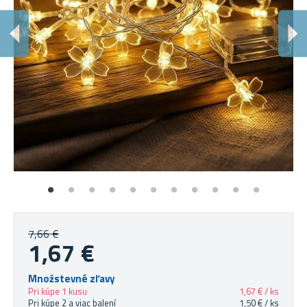
R
Dec
7,66 €
1,67 €
Množstevné zľavy
Pri kúpe 1 kusu
1,67 € / ks
Pri kúpe 2 a viac balení
1,50 € / ks