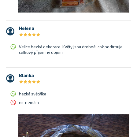
Helena
★
★
★
★
★
★
★
★
★
★
Velice hezká dekorace. Květy jsou drobné, což podtrhuje
celkový příjemný dojem
Blanka
★
★
★
★
★
★
★
★
★
★
hezká světýlka
nic nemám