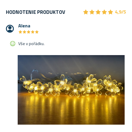
★
★
★
★
★
★
★
★
★
★
HODNOTENIE PRODUKTOV
4,9/5
Alena
★
★
★
★
★
★
★
★
★
★
Vše v pořádku.