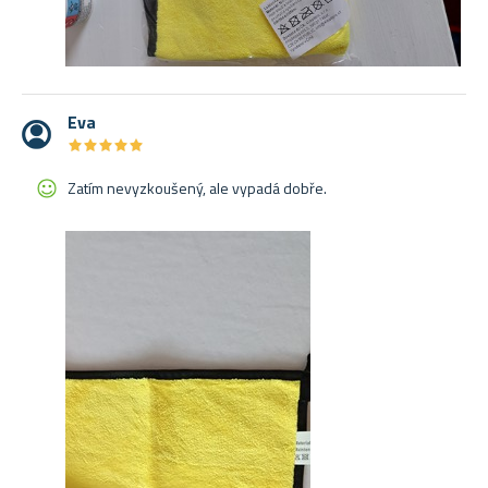
Eva
★
★
★
★
★
★
★
★
★
★
Zatím nevyzkoušený, ale vypadá dobře.