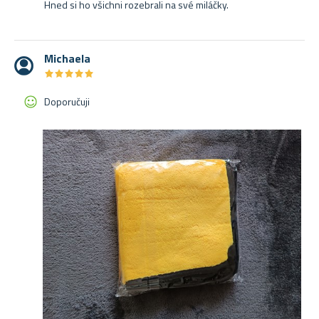
Hned si ho všichni rozebrali na své miláčky.
Michaela
★
★
★
★
★
★
★
★
★
★
Doporučuji