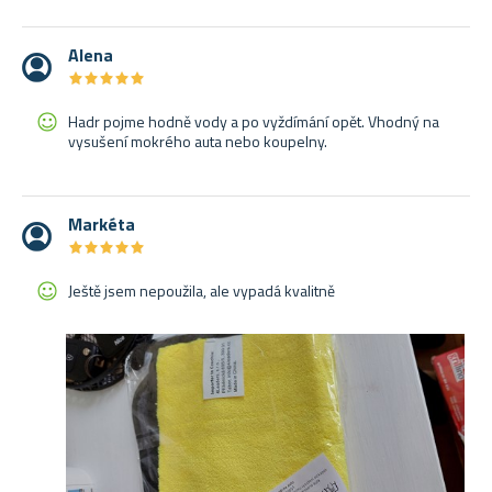
Alena
★
★
★
★
★
★
★
★
★
★
Hadr pojme hodně vody a po vyždímání opět. Vhodný na
vysušení mokrého auta nebo koupelny.
Markéta
★
★
★
★
★
★
★
★
★
★
Ještě jsem nepoužila, ale vypadá kvalitně