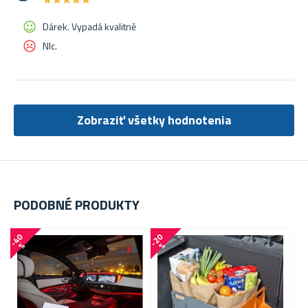
Dárek. Vypadá kvalitně
NIc.
Zobraziť všetky hodnotenia
PODOBNÉ PRODUKTY
-
4
0
-
2
0
-
7
0
%
%