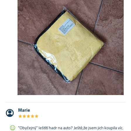
Marie
★
★
★
★
★
★
★
★
★
★
"Obyčejný" leštítí hadr na auto? Ještě,že jsem jich koupila víc.