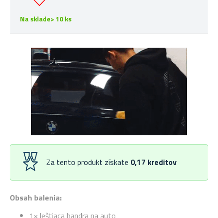
Na sklade> 10 ks
Za tento produkt získate
0,17
kreditov
Obsah balenia:
1× leštiaca handra na auto