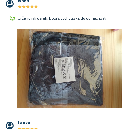
Ivana
★
★
★
★
★
★
★
★
★
★
Určeno jak dárek. Dobrá vychytávka do domácnosti
Lenka
★
★
★
★
★
★
★
★
★
★