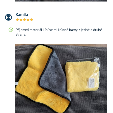
Kamila
★
★
★
★
★
★
★
★
★
★
Příjemný materiál. Líbí se mi i různé barvy z jedné a druhé
strany.