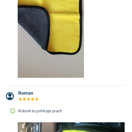
Roman
★
★
★
★
★
★
★
★
★
★
Krásné to pohlcuje prach