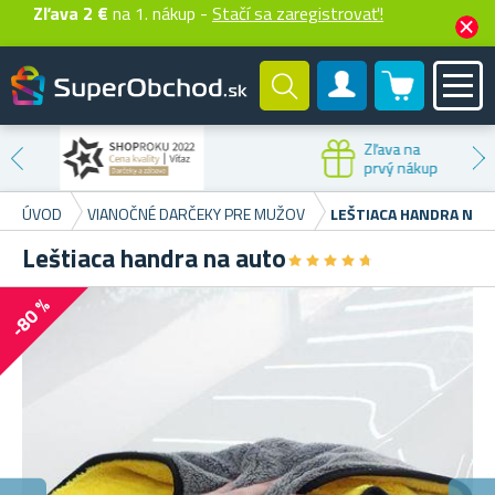
Zľava 2 €
na 1. nákup -
Stačí sa zaregistrovať!
0 produktů
Zákaznícky účet
Zľava na
prvý nákup
ÚVOD
VIANOČNÉ DARČEKY PRE MUŽOV
LEŠTIACA HANDRA NA 
Leštiaca handra na auto
★
★
★
★
★
★
★
★
★
★
-80 %