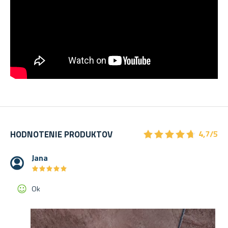
★
★
★
★
★
★
★
★
★
★
HODNOTENIE PRODUKTOV
4,7/5
Jana
★
★
★
★
★
★
★
★
★
★
Ok