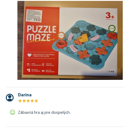
Darina
★
★
★
★
★
★
★
★
★
★
Zábavná hra aj pre dospelých.