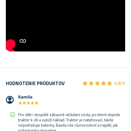
★
★
★
★
★
★
★
★
★
★
HODNOTENIE PRODUKTOV
4,8/5
Kamila
★
★
★
★
★
★
★
★
★
★
Pro děti i dospělé zábavné skládání cesty, po které dojede
traktor k cíli a vyloží náklad. Traktor je natahovací, takže
nepotřebuje baterky. Bavila nás různorodost a napětí, jak
naše tvorba dopadne.