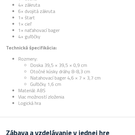
4× zákruta
6× dvojitá zákruta
1× štart
1× cieľ
1× naťahovací bager
4× guľôčky
Technická špecifikácia:
Rozmery:
Doska 39,5 × 39,5 × 0,9 cm
Otočné kúsky dráhy 8-8,3 cm
Natahovací bager 4,6 × 7 × 3,7 cm
Guľôčky 1,6 cm
Materiál: ABS
Viac možností zloženia
Logická hra
Zábava a vzdelávanie v jednej hre