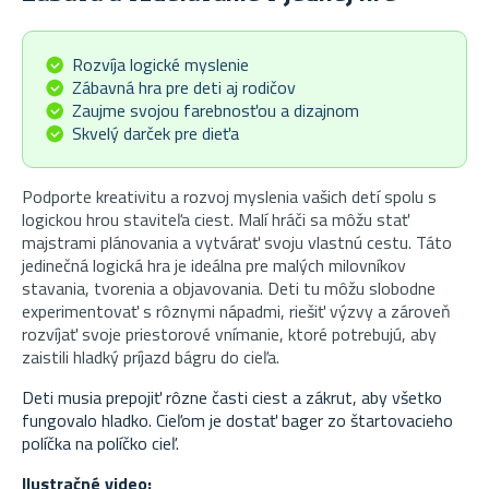
Rozvíja logické myslenie
Zábavná hra pre deti aj rodičov
Zaujme svojou farebnosťou a dizajnom
Skvelý darček pre dieťa
Podporte kreativitu a rozvoj myslenia vašich detí spolu s
logickou hrou staviteľa ciest. Malí hráči sa môžu stať
majstrami plánovania a vytvárať svoju vlastnú cestu. Táto
jedinečná logická hra je ideálna pre malých milovníkov
stavania, tvorenia a objavovania. Deti tu môžu slobodne
experimentovať s rôznymi nápadmi, riešiť výzvy a zároveň
rozvíjať svoje priestorové vnímanie, ktoré potrebujú, aby
zaistili hladký príjazd bágru do cieľa.
Deti musia prepojiť rôzne časti ciest a zákrut, aby všetko
fungovalo hladko. Cieľom je dostať bager zo štartovacieho
políčka na políčko cieľ.
Ilustračné video: