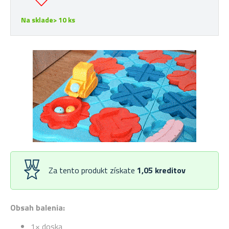
Na sklade> 10 ks
Za tento produkt získate
1,05
kreditov
Obsah balenia:
1× doska