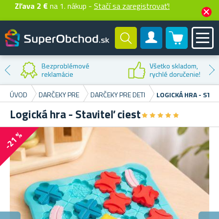
Zľava 2 €
na 1. nákup -
Stačí sa zaregistrovať!
0 produktů
Zákaznícky účet
Zľava na
prvý nákup
ÚVOD
DARČEKY PRE
DARČEKY PRE DETI
LOGICKÁ HRA - STAV
Logická hra - Staviteľ ciest
★
★
★
★
★
★
★
★
★
★
-21 %