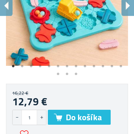
Z
Kto
16,22 €
12,79 €