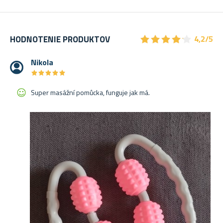
★
★
★
★
★
★
★
★
★
★
HODNOTENIE PRODUKTOV
4,2/5
Nikola
★
★
★
★
★
★
★
★
★
★
Super masážní pomůcka, funguje jak má.