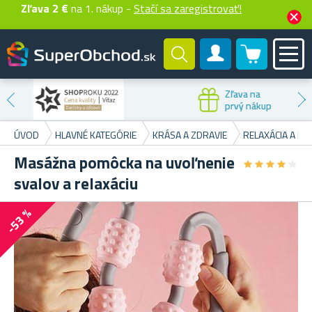
Zľava 2 €
na 1. nákup -
Stačí sa zaregistrovať!
0 produktů
Zákaznícky účet
Zľava na
prvý nákup
ÚVOD
HLAVNÉ KATEGÓRIE
KRÁSA A ZDRAVIE
RELAXÁCIA A PO
Masážna pomôcka na uvoľnenie
★
★
★
★
★
★
★
★
★
★
svalov a relaxáciu
-53 %