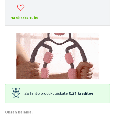
Na sklade> 10 ks
Za tento produkt získate
0,21
kreditov
Obsah balenia: