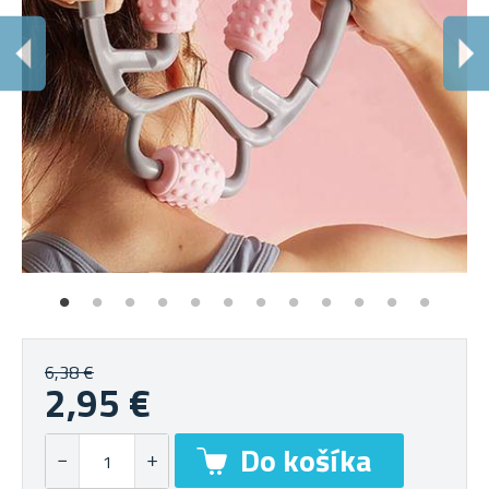
D
Po
6,38 €
2,95 €