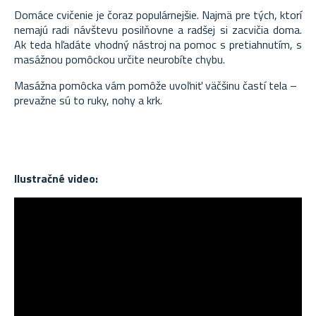
Domáce cvičenie je čoraz populárnejšie. Najmä pre tých, ktorí
nemajú radi návštevu posilňovne a radšej si zacvičia doma.
Ak teda hľadáte vhodný nástroj na pomoc s pretiahnutím, s
masážnou pomôckou určite neurobíte chybu.
Masážna pomôcka vám pomôže uvoľniť väčšinu častí tela –
prevažne sú to ruky, nohy a krk.
Ilustračné video: