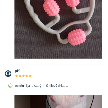
Jiří
★
★
★
★
★
★
★
★
★
★
oceňuji i jako starý 110 kilový chlap...