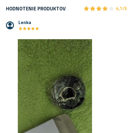
★
★
★
★
★
★
★
★
★
★
HODNOTENIE PRODUKTOV
4,1/5
Lenka
★
★
★
★
★
★
★
★
★
★