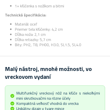
1× kľúčenka s nožíkom a bitmi
Technická špecifikácia:
Materiál: oceľ
Priemer tela kľúčenky: 4,2 cm
Dĺžka noža: 2,1 cm
Dĺžka retiazky: 5,7 cm
Bity: PH2, T8, PH00, H3.0, SL1.5, SL4.0
Malý nástroj, mnohé možnosti, vo
vreckovom vydaní
Multifunkčný vreckový nôž na kľúče s niekoľkými
mini skrutkovačmi na rôzne účely
Kompaktná veľkosť vhodná do vrecka
Unikátny dizajn v tvare mince