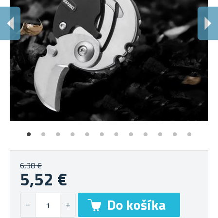
6,38 €
5,52 €