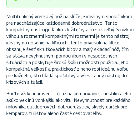
Multifunkčný vreckový nôž na kľúče je ideálnym spoločníkom
pre nadchádzajúce každodenné dobrodružstvo. Tento
kompaktný nástroj je ľahko zložiteľný a rozložiteľný. S nízkou
váhou a rozmermi kompaktnými rozmermi je tento nástroj
ideálny na nosenie na kľúčoch. Tento prívesok na kľúče
obsahuje šesť skrutkovacích bitov a malý skladací nôž, čím
sa stáva nevyhnutným pomocníkom v nespočetných
situáciách a poskytuje širokú škálu možností použitia. Jeho
kompaktná veľkosť a praktickosť z neho robí ideálnu voľbu
pre každého, kto hľadá spoľahlivý a všestranný nástroj do
krízových situácií.
Buďte vždy pripravení – či už na kempovanie, turistiku alebo
akúkoľvek inú vonkajšiu aktivitu. Nevyhnutnosť pre každého
milovníka outdoorových dobrodružstiev, skvelý darček pre
kemparov, turistov alebo časté cestovateľov.