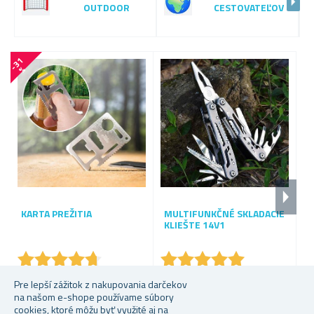
OUTDOOR
CESTOVATEĽOV
-
3
1
-
4
8
%
KARTA PREŽITIA
MULTIFUNKČNÉ SKLADACIE
N
KLIEŠTE 14V1
Š
★
★
★
★
★
★
★
★
★
★
★
★
★
★
★
★
★
★
★
★
Skladem
Skladem
S
Pre lepší zážitok z nakupovania darčekov
na našom e-shope používame súbory
Od 0,79 €
12,80 €
1,
cookies, ktoré môžu byť využité aj na