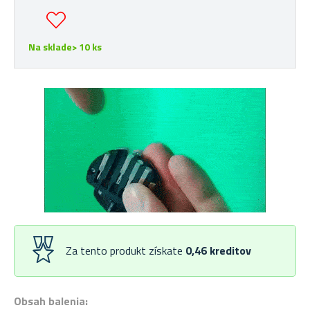
Na sklade> 10 ks
Za tento produkt získate
0,46
kreditov
Obsah balenia: