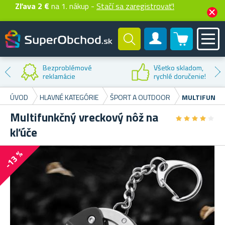
Zľava 2 €
na 1. nákup -
Stačí sa zaregistrovať!
0 produktů
Zákaznícky účet
Bezproblémové
Všetko skladom,
reklamácie
rychlé doručenie!
ÚVOD
HLAVNÉ KATEGÓRIE
ŠPORT A OUTDOOR
MULTIFUNKČN
Multifunkčný vreckový nôž na
★
★
★
★
★
★
★
★
★
★
kľúče
-13 %
N
Ne