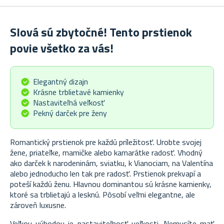
Slová sú zbytočné! Tento prstienok
povie všetko za vás!
Elegantný dizajn
Krásne trblietavé kamienky
Nastaviteľná veľkosť
Pekný darček pre ženy
Romantický prstienok pre každú príležitosť. Urobte svojej
žene, priateľke, mamičke alebo kamarátke radosť. Vhodný
ako darček k narodeninám, sviatku, k Vianociam, na Valentína
alebo jednoducho len tak pre radosť. Prstienok prekvapí a
poteší každú ženu. Hlavnou dominantou sú krásne kamienky,
ktoré sa trblietajú a lesknú. Pôsobí veľmi elegantne, ale
zároveň luxusne.
Veľkou výhodou je nastaviteľnosť veľkosti. Nemusíte mať