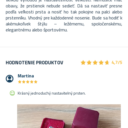
obavy, že prstienok nebude sedieť. Dá sa nastaviť presne
podľa veľkosti prsta a nosiť ho tak pokojne na palci alebo
prstenníku. Vhodný pre každodenné nosenie. Bude sa hodiť k
akémukoľvek štýlu – ležérnemu, spoločenskému,
elegantnému alebo športovému.
★
★
★
★
★
★
★
★
★
★
HODNOTENIE PRODUKTOV
4,7/5
Martina
★
★
★
★
★
★
★
★
★
★
Krásný jednoduchý nastavitelný prsten.