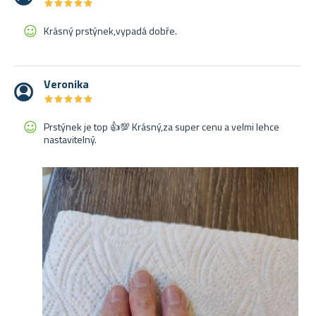
★
★
★
★
★
★
★
★
★
★
Krásný prstýnek,vypadá dobře.
Veronika
★
★
★
★
★
★
★
★
★
★
Prstýnek je top 👍💯 Krásný,za super cenu a velmi lehce
nastavitelný.