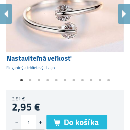
Nastaviteľná veľkosť
R
Elegantný a trblietavý dizajn
Kr
3,81 €
2,95 €