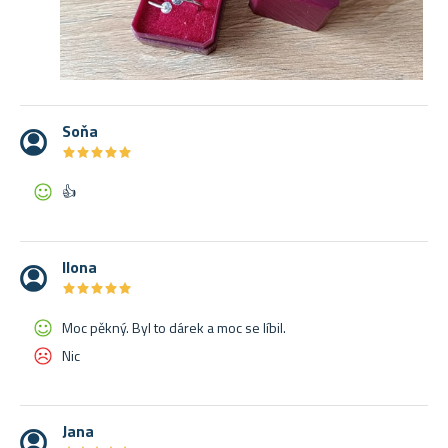
Soňa
★
★
★
★
★
★
★
★
★
★
👍
Ilona
★
★
★
★
★
★
★
★
★
★
Moc pěkný. Byl to dárek a moc se líbil.
Nic
Jana