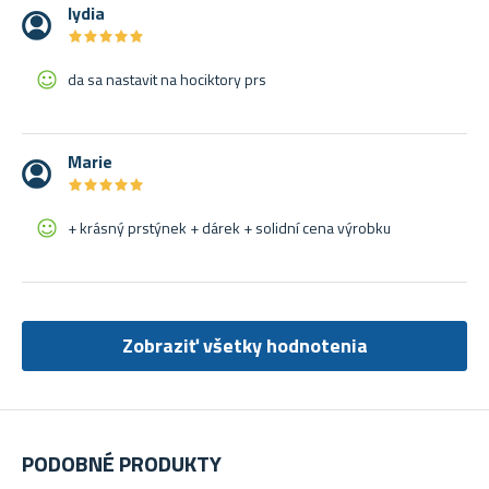
lydia
★
★
★
★
★
★
★
★
★
★
da sa nastavit na hociktory prs
Marie
★
★
★
★
★
★
★
★
★
★
+ krásný prstýnek + dárek + solidní cena výrobku
Zobraziť všetky hodnotenia
PODOBNÉ PRODUKTY