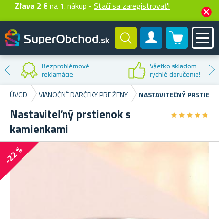
Zľava 2 €
na 1. nákup -
Stačí sa zaregistrovať!
0 produktů
Zákaznícky účet
Zľava na
prvý nákup
ÚVOD
VIANOČNÉ DARČEKY PRE ŽENY
NASTAVITEĽNÝ PRSTIENO
Nastaviteľný prstienok s
★
★
★
★
★
★
★
★
★
★
kamienkami
-22 %