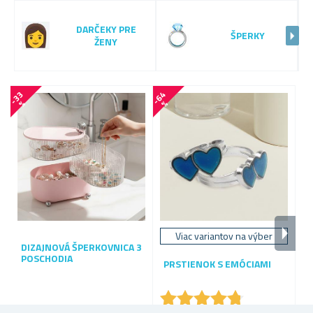
DARČEKY PRE
ŠPERKY
ŽENY
-
3
3
-
6
4
-
6
4
%
%
Viac variantov na výber
DIZAJNOVÁ ŠPERKOVNICA 3
P
POSCHODIA
K
PRSTIENOK S EMÓCIAMI
★
★
★
★
★
★
★
★
★
★