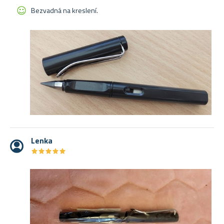
Bezvadná na kreslení.
Lenka
★
★
★
★
★
★
★
★
★
★