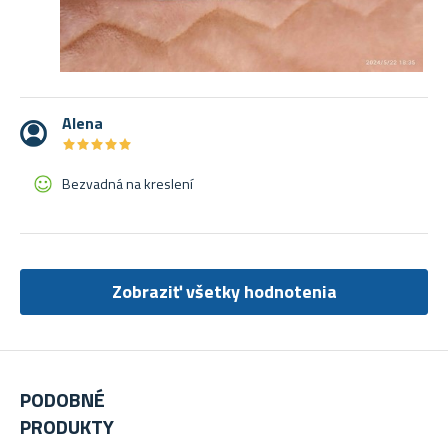
Alena
★
★
★
★
★
★
★
★
★
★
Bezvadná na kreslení
Zobraziť všetky hodnotenia
PODOBNÉ
PRODUKTY