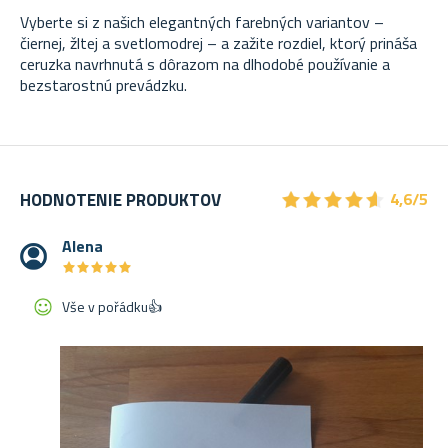
Vyberte si z našich elegantných farebných variantov –
čiernej, žltej a svetlomodrej – a zažite rozdiel, ktorý prináša
ceruzka navrhnutá s dôrazom na dlhodobé používanie a
bezstarostnú prevádzku.
★
★
★
★
★
★
★
★
★
★
HODNOTENIE PRODUKTOV
4,6/5
Alena
★
★
★
★
★
★
★
★
★
★
Vše v pořádku👍