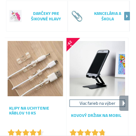
DARČEKY PRE
KANCELÁRIA A
ŠIKOVNÉ HLAVY
ŠKOLA
-
6
2
-
5
6
%
Viac farieb na výber
KLIPY NA UCHYTENIE
KÁBLOV 10 KS
KOVOVÝ DRŽIAK NA MOBIL
O
S
★
★
★
★
★
★
★
★
★
★
★
★
★
★
★
★
★
★
★
★