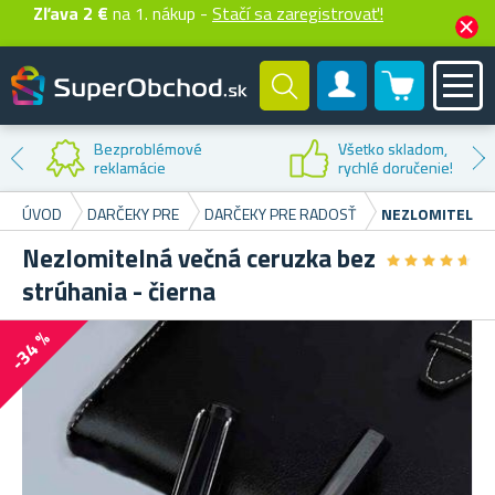
Zľava 2 €
na 1. nákup -
Stačí sa zaregistrovať!
0 produktů
Zákaznícky účet
Bezproblémové
Všetko skladom,
reklamácie
rychlé doručenie!
ÚVOD
DARČEKY PRE
DARČEKY PRE RADOSŤ
NEZLOMITELNÁ 
Nezlomitelná večná ceruzka bez
★
★
★
★
★
★
★
★
★
★
strúhania - čierna
-34 %