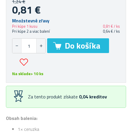
1,24 €
0,81 €
Množstevné zľavy
Pri kúpe 1 kusu
0,81 € / ks
Pri kúpe 2 a viac balení
0,64 € / ks
Na sklade> 10 ks
Za tento produkt získate
0,04
kreditov
Obsah balenia:
1× ceruzka