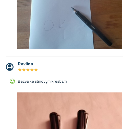
Pavlína
★
★
★
★
★
★
★
★
★
★
Bezva ke stínovým kresbám