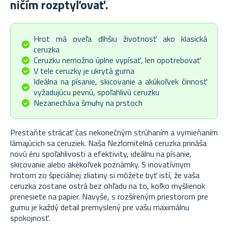
ničím rozptyľovať.
Hrot má oveľa dlhšiu životnosť ako klasická
ceruzka
Ceruzku nemožno úplne vypísať, len opotrebovať
V tele ceruzky je ukrytá guma
Ideálna na písanie, skicovanie a akúkoľvek činnosť
vyžadujúcu pevnú, spoľahlivú ceruzku
Nezanecháva šmuhy na prstoch
Prestaňte strácať čas nekonečným strúhaním a vymieňaním
lámajúcich sa ceruziek. Naša Nezlomitelná ceruzka prináša
novú éru spoľahlivosti a efektivity, ideálnu na písanie,
skicovanie alebo akékoľvek poznámky. S inovatívnym
hrotom zo špeciálnej zliatiny si môžete byť istí, že vaša
ceruzka zostane ostrá bez ohľadu na to, koľko myšlienok
prenesiete na papier. Navyše, s rozšíreným priestorom pre
gumu je každý detail premyslený pre vašu maximálnu
spokojnosť.