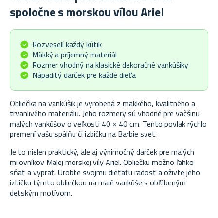
spoločne s morskou vílou Ariel
Rozveselí každý kútik
Mäkký a príjemný materiál
Rozmer vhodný na klasické dekoračné vankúšiky
Nápaditý darček pre každé dieťa
Obliečka na vankúšik je vyrobená z mäkkého, kvalitného a
trvanlivého materiálu. Jeho rozmery sú vhodné pre väčšinu
malých vankúšov o veľkosti 40 × 40 cm. Tento povlak rýchlo
premení vašu spálňu či izbičku na Barbie svet.
Je to nielen praktický, ale aj výnimočný darček pre malých
milovníkov Malej morskej víly Ariel. Obliečku možno ľahko
sňať a vyprať. Urobte svojmu dieťaťu radosť a oživte jeho
izbičku týmto obliečkou na malé vankúše s obľúbeným
detským motívom.