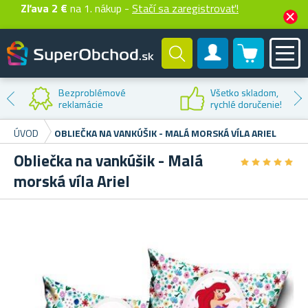
Zľava 2 €
na 1. nákup -
Stačí sa zaregistrovať!
0 produktů
Zákaznícky účet
Bezproblémové
Všetko skladom,
reklamácie
rychlé doručenie!
ÚVOD
OBLIEČKA NA VANKÚŠIK - MALÁ MORSKÁ VÍLA ARIEL
Obliečka na vankúšik - Malá
★
★
★
★
★
★
★
★
★
★
morská víla Ariel