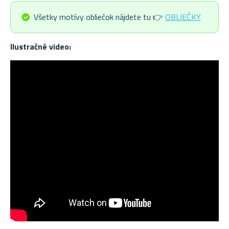
Všetky motívy obliečok nájdete tu 👉
OBLIEČKY
Ilustračné video: