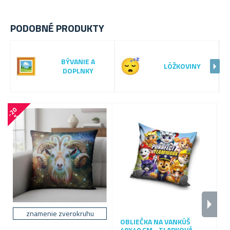
PODOBNÉ PRODUKTY
BÝVANIE A
LÔŽKOVINY
DOPLNKY
-
2
0
-
1
1
%
znamenie zverokruhu
OBLIEČKA NA VANKÚŠ
O
40X40 CM - TLAPKOVÁ
-