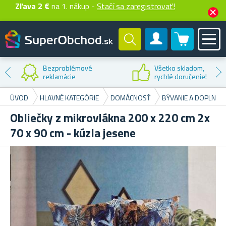
Zľava 2 €
na 1. nákup -
Stačí sa zaregistrovať!
0 produktů
Zákaznícky účet
Bezproblémové
Všetko skladom,
reklamácie
rychlé doručenie!
ÚVOD
HLAVNÉ KATEGÓRIE
DOMÁCNOSŤ
BÝVANIE A DOPLNKY
Obliečky z mikrovlákna 200 x 220 cm 2x
70 x 90 cm - kúzla jesene