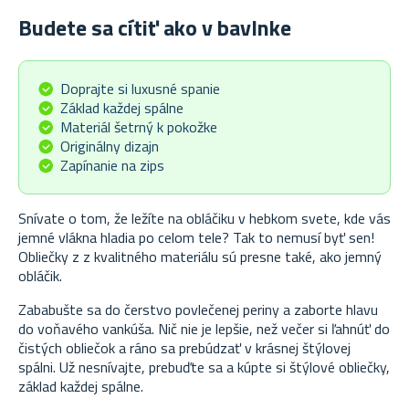
Budete sa cítiť ako v bavlnke
Doprajte si luxusné spanie
Základ každej spálne
Materiál šetrný k pokožke
Originálny dizajn
Zapínanie na zips
Snívate o tom, že ležíte na obláčiku v hebkom svete, kde vás
jemné vlákna hladia po celom tele? Tak to nemusí byť sen!
Obliečky z z kvalitného materiálu sú presne také, ako jemný
obláčik.
Zababušte sa do čerstvo povlečenej periny a zaborte hlavu
do voňavého vankúša. Nič nie je lepšie, než večer si ľahnúť do
čistých obliečok a ráno sa prebúdzať v krásnej štýlovej
spálni. Už nesnívajte, prebuďte sa a kúpte si štýlové obliečky,
základ každej spálne.