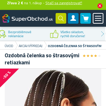
Zľava 2 €
na 1. nákup -
Stačí sa zaregistrovať!
0 produktů
Zákaznícky účet
Zľava na
prvý nákup
ÚVOD
AKCIA/VÝPREDAJ
OZDOBNÁ ČELENKA SO ŠTRASOVÝMI R
Ozdobná čelenka so štrasovými
★
★
★
★
★
★
★
★
★
★
retiazkami
-50 %