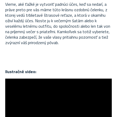
Vieme, aké ťažké je vytvoriť padnúci účes, keď sa nedarí, a
práve preto pre vás máme túto krásnu ozdobnú čelenku, z
ktorej vedú trblietavé štrasové reťaze, a ktorá v okamihu
oživí každý účes. Noste ju k večerným šatám alebo k
veselému letnému outfitu, do spoločnosti alebo len tak von
na príjemný večer s priateľmi. Kamkoľvek sa totiž vyberiete,
čelenka zabezpečí, že vaše vlasy pritiahnu pozornosť a tiež
zvýrazní váš prirodzený pôvab.
Ilustračné video: