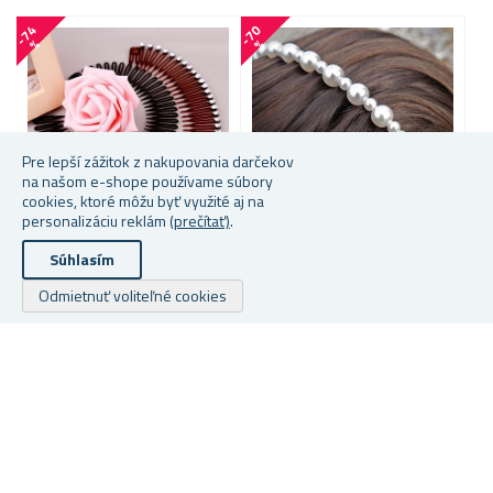
-
7
4
-
7
0
-
1
6
%
%
Pre lepší zážitok z nakupovania darčekov
na našom e-shope používame súbory
cookies, ktoré môžu byť využité aj na
personalizáciu reklám
(prečítať)
.
Súhlasím
ČELENKA DO VLASOV S
PERLOVÁ ČELENKA DO
K
KAMIENKAMI
VLASOV
Odmietnuť voliteľné cookies
★
★
★
★
★
★
★
★
★
★
★
★
★
★
★
★
★
★
★
★
Skladem
Skladem
S
1,07 €
1,24 €
2,