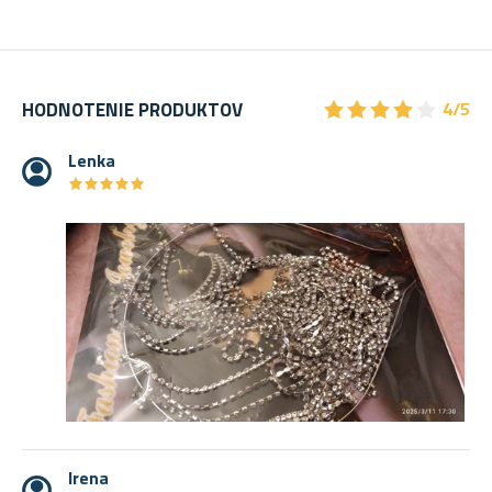
★
★
★
★
★
★
★
★
★
★
HODNOTENIE PRODUKTOV
4/5
Lenka
★
★
★
★
★
★
★
★
★
★
Irena