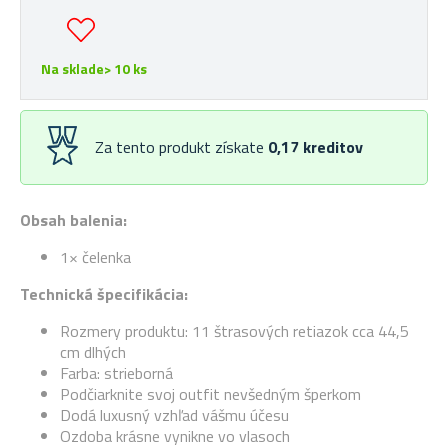
Na sklade> 10 ks
Za tento produkt získate
0,17
kreditov
Obsah balenia:
1× čelenka
Technická špecifikácia:
Rozmery produktu: 11 štrasových retiazok cca 44,5
cm dlhých
Farba: strieborná
Podčiarknite svoj outfit nevšedným šperkom
Dodá luxusný vzhľad vášmu účesu
Ozdoba krásne vynikne vo vlasoch