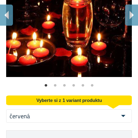
N
Na 
Vyberte si z 1 variant produktu
červená