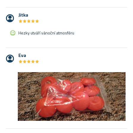
Jitka
★
★
★
★
★
★
★
★
★
★
Hezky utváří vánoční atmosféru
Eva
★
★
★
★
★
★
★
★
★
★