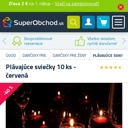
Zľava 2 €
na 1. nákup -
Stačí sa zaregistrovať!
0 produktů
Zákaznícky účet
Zľava na
prvý nákup
ÚVOD
DARČEKY PRE
DARČEKY PRE ŽENY
PLÁVAJÚCE SVIEČKY
Plávajúce sviečky 10 ks -
★
★
★
★
★
★
★
★
★
★
červená
-40 %