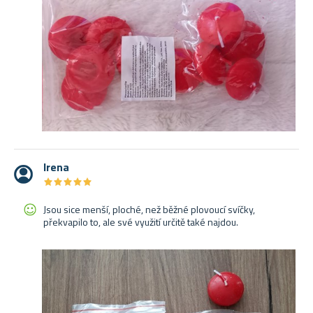
Irena
★
★
★
★
★
★
★
★
★
★
Jsou sice menší, ploché, než běžné plovoucí svíčky,
překvapilo to, ale své využití určitě také najdou.