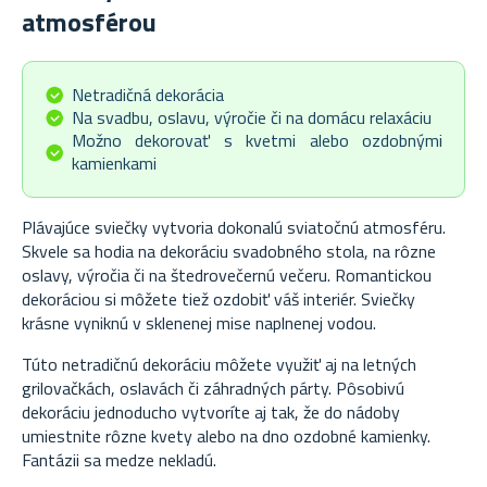
atmosférou
Netradičná dekorácia
Na svadbu, oslavu, výročie či na domácu relaxáciu
Možno dekorovať s kvetmi alebo ozdobnými
kamienkami
Plávajúce sviečky vytvoria dokonalú sviatočnú atmosféru.
Skvele sa hodia na dekoráciu svadobného stola, na rôzne
oslavy, výročia či na štedrovečernú večeru. Romantickou
dekoráciou si môžete tiež ozdobiť váš interiér. Sviečky
krásne vyniknú v sklenenej mise naplnenej vodou.
Túto netradičnú dekoráciu môžete využiť aj na letných
grilovačkách, oslavách či záhradných párty. Pôsobivú
dekoráciu jednoducho vytvoríte aj tak, že do nádoby
umiestnite rôzne kvety alebo na dno ozdobné kamienky.
Fantázii sa medze nekladú.