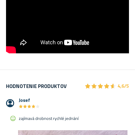
★
★
★
★
★
★
★
★
★
★
HODNOTENIE PRODUKTOV
4,6/5
Josef
★
★
★
★
★
★
★
★
★
★
zajímavá drobnost rychlé jednání