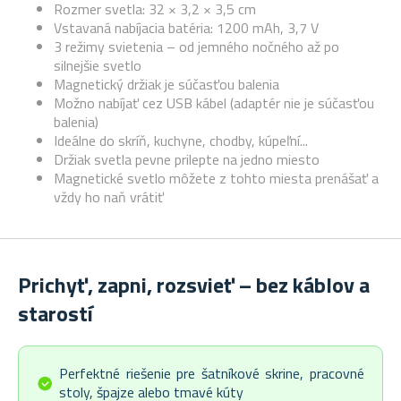
Rozmer svetla: 32 × 3,2 × 3,5 cm
Vstavaná nabíjacia batéria: 1200 mAh, 3,7 V
3 režimy svietenia – od jemného nočného až po
silnejšie svetlo
Magnetický držiak je súčasťou balenia
Možno nabíjať cez USB kábel (adaptér nie je súčasťou
balenia)
Ideálne do skríň, kuchyne, chodby, kúpeľní...
Držiak svetla pevne prilepte na jedno miesto
Magnetické svetlo môžete z tohto miesta prenášať a
vždy ho naň vrátiť
Prichyť, zapni, rozsvieť – bez káblov a
starostí
Perfektné riešenie pre šatníkové skrine, pracovné
stoly, špajze alebo tmavé kúty