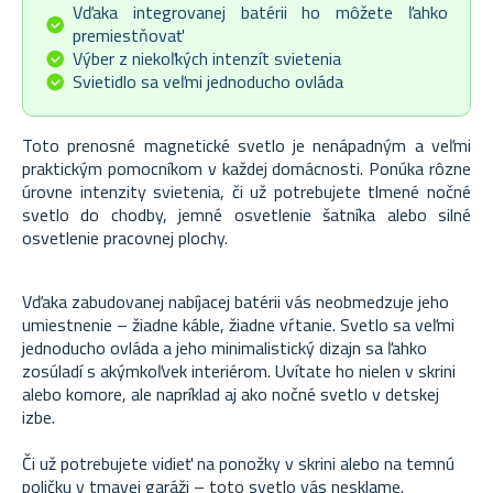
Vďaka integrovanej batérii ho môžete ľahko
premiestňovať
Výber z niekoľkých intenzít svietenia
Svietidlo sa veľmi jednoducho ovláda
Toto prenosné magnetické svetlo je nenápadným a veľmi
praktickým pomocníkom v každej domácnosti. Ponúka rôzne
úrovne intenzity svietenia, či už potrebujete tlmené nočné
svetlo do chodby, jemné osvetlenie šatníka alebo silné
osvetlenie pracovnej plochy.
Vďaka zabudovanej nabíjacej batérii vás neobmedzuje jeho
umiestnenie – žiadne káble, žiadne vŕtanie. Svetlo sa veľmi
jednoducho ovláda a jeho minimalistický dizajn sa ľahko
zosúladí s akýmkoľvek interiérom. Uvítate ho nielen v skrini
alebo komore, ale napríklad aj ako nočné svetlo v detskej
izbe.
Či už potrebujete vidieť na ponožky v skrini alebo na temnú
poličku v tmavej garáži – toto svetlo vás nesklame.