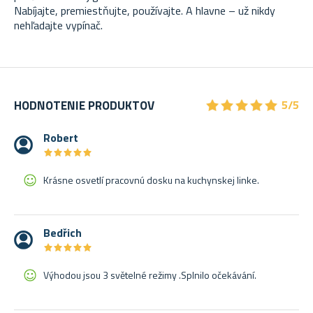
Nabíjajte, premiestňujte, používajte. A hlavne – už nikdy
nehľadajte vypínač.
★
★
★
★
★
★
★
★
★
★
HODNOTENIE PRODUKTOV
5/5
Robert
★
★
★
★
★
★
★
★
★
★
Krásne osvetlí pracovnú dosku na kuchynskej linke.
Bedřich
★
★
★
★
★
★
★
★
★
★
Výhodou jsou 3 světelné režimy .Splnilo očekávání.