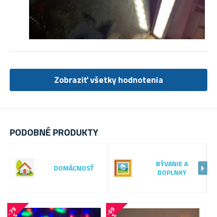
Zobraziť všetky hodnotenia
PODOBNÉ PRODUKTY
BÝVANIE A
DOMÁCNOSŤ
DOPLNKY
-
7
9
-
6
9
-
7
0
%
%