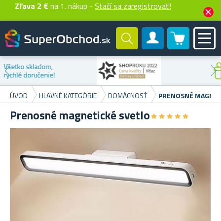
Zľava 2 €
na 1. nákup -
Stačí sa zaregistrovať!
0 produktů
Zákaznícky účet
Zľava na
prvý nákup
ÚVOD
HLAVNÉ KATEGÓRIE
DOMÁCNOSŤ
PRENOSNÉ MAGNET
Prenosné magnetické svetlo
★
★
★
★
★
★
★
★
★
★