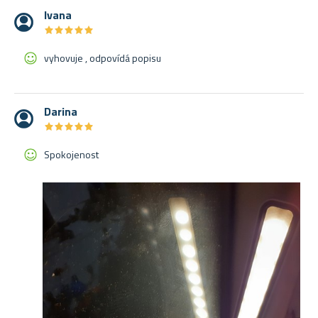
Ivana
★
★
★
★
★
★
★
★
★
★
vyhovuje , odpovídá popisu
Darina
★
★
★
★
★
★
★
★
★
★
Spokojenost