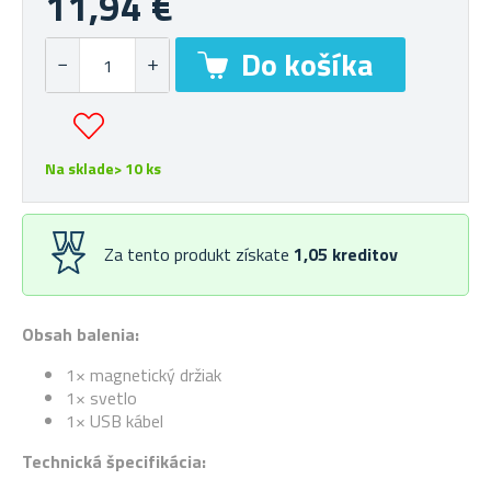
11,94 €
Na sklade> 10 ks
Za tento produkt získate
1,05
kreditov
Obsah balenia:
1× magnetický držiak
1× svetlo
1× USB kábel
Technická špecifikácia: