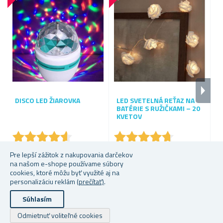
DISCO LED ŽIAROVKA
LED SVETELNÁ REŤAZ NA
L
BATÉRIE S RUŽIČKAMI – 20
KVETOV
★
★
★
★
★
★
★
★
★
★
★
★
★
★
★
★
★
★
★
★
Skladem
Skladem
S
Pre lepší zážitok z nakupovania darčekov
na našom e-shope používame súbory
2,10 €
4,24 €
2,
cookies, ktoré môžu byť využité aj na
personalizáciu reklám
(prečítať)
.
Súhlasím
Autorské práva a kopírovanie; 2026 Superobchod.sk. Všetky práva vyhradené.
Odmietnuť voliteľné cookies
Powered by
nopCommerce