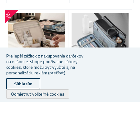
-
3
2
-
2
0
%
Pre lepší zážitok z nakupovania darčekov
na našom e-shope používame súbory
cookies, ktoré môžu byť využité aj na
personalizáciu reklám
(prečítať)
.
VEĽKOKAPACITNÁ
PÁNSKA KOZMETICKÁ
C
Súhlasím
CESTOVNÁ KOZMETICKÁ
TAŠTIČKA
O
TAŠTIČKA
T
Odmietnuť voliteľné cookies
★
★
★
★
★
★
★
★
★
★
Skladem
Skladem
S
8,09 €
16,22 €
17