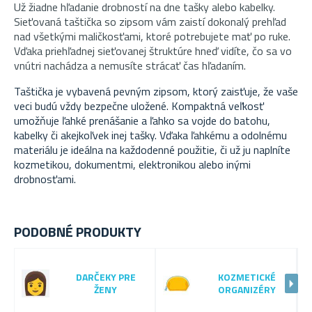
Už žiadne hľadanie drobností na dne tašky alebo kabelky.
Sieťovaná taštička so zipsom vám zaistí dokonalý prehľad
nad všetkými maličkosťami, ktoré potrebujete mať po ruke.
Vďaka priehľadnej sieťovanej štruktúre hneď vidíte, čo sa vo
vnútri nachádza a nemusíte strácať čas hľadaním.
Taštička je vybavená pevným zipsom, ktorý zaisťuje, že vaše
veci budú vždy bezpečne uložené. Kompaktná veľkosť
umožňuje ľahké prenášanie a ľahko sa vojde do batohu,
kabelky či akejkoľvek inej tašky. Vďaka ľahkému a odolnému
materiálu je ideálna na každodenné použitie, či už ju naplníte
kozmetikou, dokumentmi, elektronikou alebo inými
drobnosťami.
PODOBNÉ PRODUKTY
DARČEKY PRE
KOZMETICKÉ
ŽENY
ORGANIZÉRY