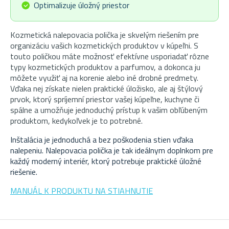
Optimalizuje úložný priestor
Kozmetická nalepovacia polička je skvelým riešením pre
organizáciu vašich kozmetických produktov v kúpeľni.
S
touto poličkou máte možnosť efektívne usporiadať rôzne
typy kozmetických produktov a parfumov, a dokonca ju
môžete využiť aj na korenie alebo iné drobné predmety.
Vďaka nej získate nielen praktické úložisko, ale aj štýlový
prvok, ktorý spríjemní priestor vašej kúpeľne, kuchyne či
spálne a umožňuje jednoduchý prístup k vašim obľúbeným
produktom, kedykoľvek je to potrebné.
Inštalácia je jednoduchá a bez poškodenia stien vďaka
nalepeniu. Nalepovacia polička je tak ideálnym doplnkom pre
každý moderný interiér, ktorý potrebuje praktické úložné
riešenie.
MANUÁL K PRODUKTU NA STIAHNUTIE