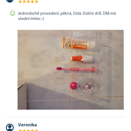
★
★
★
★
★
★
★
★
★
★
Jednoduché provedení, pěkná, čistá. Dobře drží. Dítě má
vlastní místo:-)
Veronika
★
★
★
★
★
★
★
★
★
★