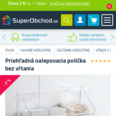
Zľava 2 €
na 1. nákup -
Stačí sa zaregistrovať!
0 produktů
Zákaznícky účet
Bezproblémové
Všetko skladom,
reklamácie
rychlé doručenie!
ÚVOD
HLAVNÉ KATEGÓRIE
SEZÓNNE KATEGÓRIE
VÝBER Z HR
Priehľadná nalepovacia polička
★
★
★
★
★
★
★
★
★
★
bez vŕtania
-7 %