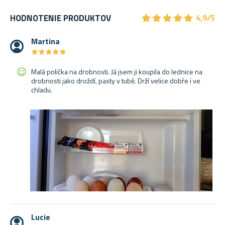
★
★
★
★
★
★
★
★
★
★
HODNOTENIE PRODUKTOV
4,9/5
Martina
★
★
★
★
★
★
★
★
★
★
Malá polička na drobnosti. Já jsem ji koupila do lednice na
drobnosti jako droždí, pasty v tubě. Drží velice dobře i ve
chladu.
Lucie