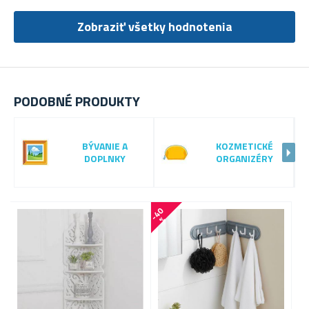
Zobraziť všetky hodnotenia
PODOBNÉ PRODUKTY
BÝVANIE A
KOZMETICKÉ
DOPLNKY
ORGANIZÉRY
-
4
0
-
3
2
%