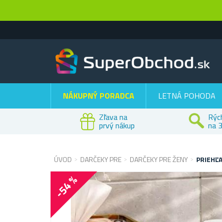
NÁKUPNÝ PORADCA
LETNÁ POHODA
Zľava na
Rýc
prvý nákup
na 3
ÚVOD
DARČEKY PRE
DARČEKY PRE ŽENY
PRIEHĽ
-54 %