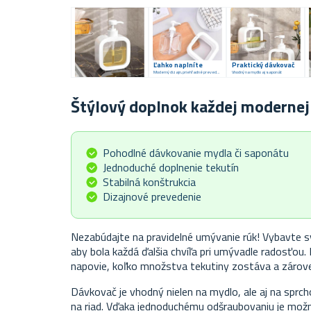
Ľahko naplníte
Praktický dávkovač
Moderný dizajn, priehľadné prevedenie
Vhodný na mydlo aj saponát
Štýlový doplnok každej moderne
Pohodlné dávkovanie mydla či saponátu
Jednoduché doplnenie tekutín
Stabilná konštrukcia
Dizajnové prevedenie
Nezabúdajte na pravidelné umývanie rúk! Vybavte
aby bola každá ďalšia chvíľa pri umývadle radosťou
napovie, koľko množstva tekutiny zostáva a zárove
Dávkovač je vhodný nielen na mydlo, ale aj na sprc
na riad. Vďaka jednoduchému odšraubovaniu je možn