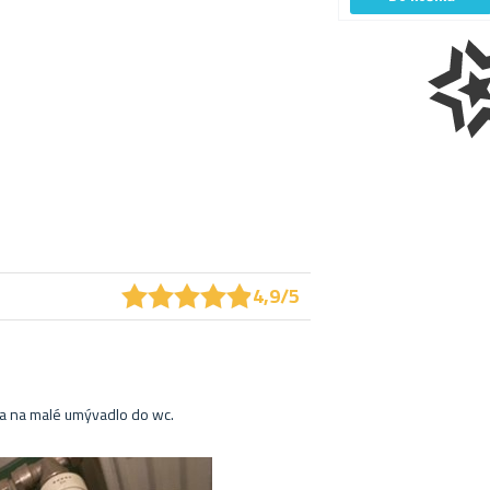
★
★
★
★
★
★
★
★
★
★
4,9/5
la na malé umývadlo do wc.