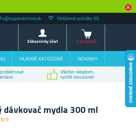
nfo@superobchod.sk
Obľúbené položky
(0)
Košík
Zákaznícky účet
0 produktů
AJ
HLAVNÉ KATEGÓRIE
NOVINKY
problémové
Všetko skladom,
lamácie
rychlé doručenie!
ý dávkovač mydla 300 ml
,9/5