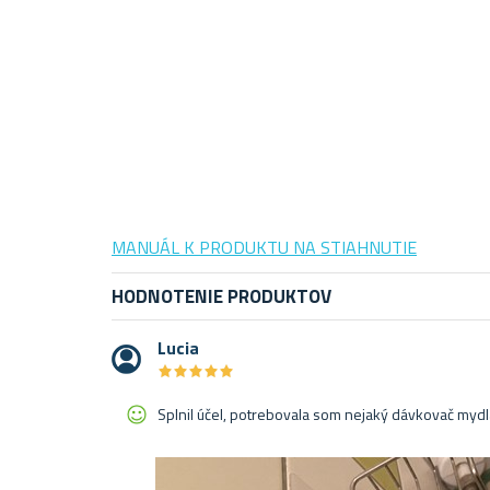
MANUÁL K PRODUKTU NA STIAHNUTIE
HODNOTENIE PRODUKTOV
Lucia
★
★
★
★
★
★
★
★
★
★
Splnil účel, potrebovala som nejaký dávkovač myd