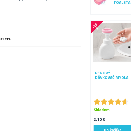
TOALETA
-
2
8
%
PENOVÝ
DÁVKOVAČ MYDLA
★
★
★
★
★
★
★
★
★
★
Skladem
2,10 €