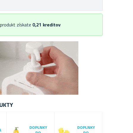
 produkt získate
0,21
kreditov
UKTY
DOPLNKY
DOPLNKY
A
DO
DO