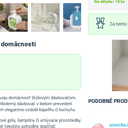
Na sklade> 10 ks
Za tento
j domácnosti
 svoju domácnosť štýlovým dávkovačom,
PODOBNÉ PROD
. Moderný dávkovač v bielom prevedení
ň elegantne ozdobí kúpeľňu či kuchyňu.
hové gély, šampóny či umývacie prostriedky
KÚPEĽŇA 
é tekutiny pohodlne dopĺňať.