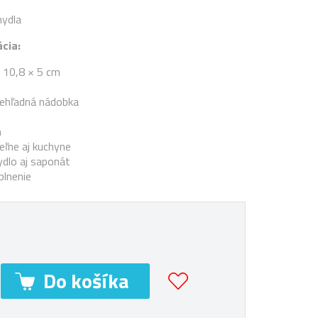
ydla
cia:
 10,8 × 5 cm
riehľadná nádobka
n
eľne aj kuchyne
ydlo aj saponát
plnenie