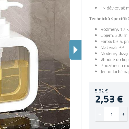
1× dávkovač m
Technická špecifiká
Rozmery: 17 ×
Objem: 300 ml
Farba: biela, p
Materiál: PP
Moderný dizaj
Vhodné do kúp
Použitie: na m
Jednoduché na
5,52 €
2,53 €