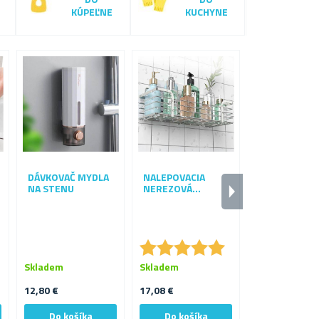
KÚPEĽNE
KUCHYNE
-
1
4
%
DÁVKOVAČ MYDLA
NALEPOVACIA
SADA SKLEN
NA STENU
NEREZOVÁ
DÁVKOVAČOV
POLIČKA DO
KÚPEĽNE – 3 
SPRCHY 30 CM
ML
★
★
★
★
★
★
★
★
★
★
Skladem
Skladem
Skladem
12,80 €
17,08 €
12,80 €