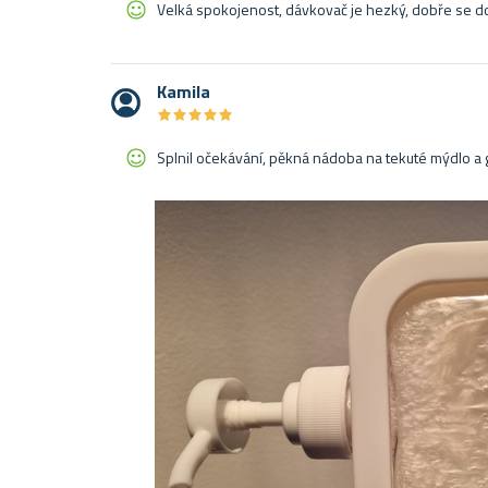
Velká spokojenost, dávkovač je hezký, dobře se d
Kamila
★
★
★
★
★
★
★
★
★
★
Splnil očekávání, pěkná nádoba na tekuté mýdlo a g