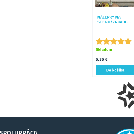
NÁLEPKY NA
STENU/ZRKADLO -
KRUHY
★
★
★
★
★
★
★
★
★
★
Skladem
5,35 €
SPOLUPRÁCA