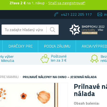
Zľava 2 €
na 1. nákup -
Stačí sa zaregistrovať!
+421 222 205 117
i
DARČEKY PRE
PODĽA ZÁUJMU
AKCIA/VÝPRED
Poštovné
hly výber
Bez
len za 3 €
 kliknutia
rek
 PRE MAMINU
PRILNAVÉ NÁLEPKY NA OKNO – JESENNÁ NÁLADA
Prilnavé n
nálada
Obsah balenia: