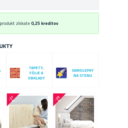
 produkt získate
0,25
kreditov
UKTY
TAPETY,
A
SAMOLEPKY
FÓLIE A
NA STENU
OBKLADY
-
2
7
-
2
5
-
1
6
%
%
%