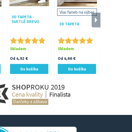
Viac farieb na výber
3D TAPETA -
ZRKADLOVÉ
SVETLÉ DREVO
NÁLEPKY NA
3D TAPETA
STENU - KVE
★
★
★
★
★
★
★
★
★
★
★
★
★
★
★
★
★
★
★
★
★
★
★
★
★
★
Skladem
Skladem
Skladem
Od 4,92 €
Od 4,66 €
4,24 €