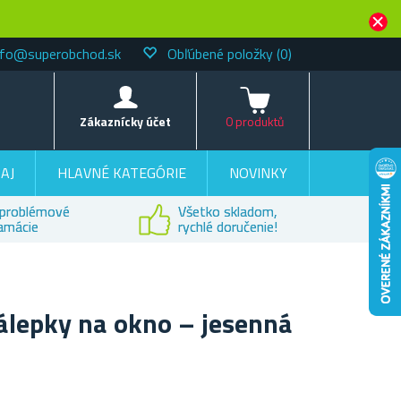
nfo@superobchod.sk
Obľúbené položky
(0)
Košík
Zákaznícky účet
0 produktů
AJ
HLAVNÉ KATEGÓRIE
NOVINKY
problémové
Všetko skladom,
lamácie
rychlé doručenie!
álepky na okno – jesenná