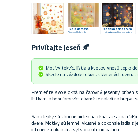
Teplo domova
Jesenná atmosféra
Aj počas chladných dní
Hrejivá výzdoba okien, sklenených dverí, zrkadiel...
Privítajte jeseň 🍂
Motívy tekvíc, lístia a kvetov vnesú teplo d
Skvelé na výzdobu okien, sklenených dverí, zrk
Premieňte svoje okná na čarovný jesenný príbeh s
lístkami a bobuľami vás okamžite naladí na hrejivú s
Samolepky sú vhodné nielen na okná, ale aj na ďalšie
dvere. Motívy sú jemné, vkusné a dokonale ladia s
interiér za okamih a vytvoria útulnú náladu.