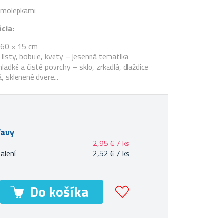
amolepkami
cia:
 60 × 15 cm
, listy, bobule, kvety – jesenná tematika
ladké a čisté povrchy – sklo, zrkadlá, dlaždice
, sklenené dvere...
ľavy
2,95 € / ks
balení
2,52 € / ks