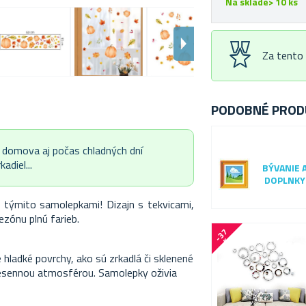
Na sklade> 10 ks
Za tento
PODOBNÉ PROD
o domova aj počas chladných dní
adiel...
BÝVANIE 
DOPLNKY
 týmito samolepkami! Dizajn s tekvicami,
ezónu plnú farieb.
-
3
7
%
 hladké povrchy, ako sú zrkadlá či sklenené
 jesennou atmosférou. Samolepky oživia