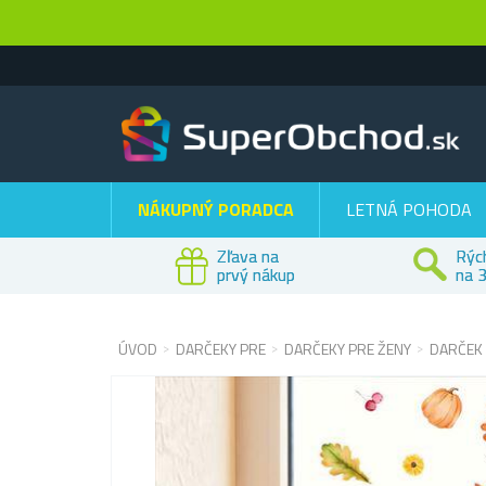
NÁKUPNÝ PORADCA
LETNÁ POHODA
Zľava na
Rýc
prvý nákup
na 3
ÚVOD
DARČEKY PRE
DARČEKY PRE ŽENY
DARČEK