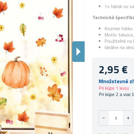
1× hárok so s
Technická špecifiká
Rozmer hárku:
Motív: tekvice
Použiteľné na h
Ideálne na okná
2,95 €
Množstevné z
Pri kúpe 1 kusu
Pri kúpe 2 a viac 