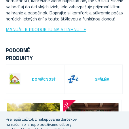
domácnosti, kancelárie alebo napríklad obytné vozidlá. Skvele
sa hodí aj do detských izieb, kde zabezpečuje príjemnú klímu
na hranie a odpočinok. Doprajte si komfort a súkromie počas
horúcich letných dní s touto štýlovou a funkčnou clonou!
MANUÁL K PRODUKTU NA STIAHNUTIE
PODOBNÉ
PRODUKTY
DOMÁCNOSŤ
SPÁLŇA
-7 
-
1
3
%
Pre lepší zážitok z nakupovania darčekov
na našom e-shope používame súbory