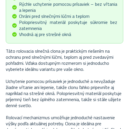
Rýchle uchytenie pomocou prísaviek – bez vŕtania
a lepenia
Chráni pred slnečnými lúčmi a teplom
Polopriesvitný materiál poskytuje súkromie bez
zatemnenia
Vhodná aj pre strešné okná
Táto rolovacia slnečná clona je praktickým riešením na
ochranu pred slnečnými lúčmi, teplom aj pred zvedavými
pohľadmi. Vďaka dostupným rozmerom si jednoducho
vyberiete ideálnu variantu pre vaše okno.
Uchytenie pomocou prísaviek je jednoduché a nevyžaduje
žiadne vŕtanie ani lepenie, takže clonu ľahko pripevníte aj
napríklad na strešné okná. Polopriesvitný materiál poskytuje
príjemný tieň bez úplného zatemnenia, takže si stále užijete
denné svetlo.
Rolovací mechanizmus umožňuje jednoduché nastavenie
výšky podľa aktuálnej potreby. Clona je ideálna pre