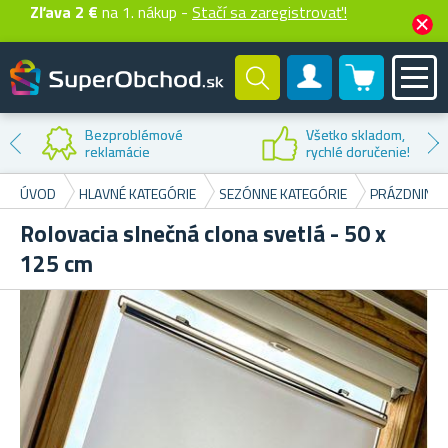
Zľava 2 €
na 1. nákup -
Stačí sa zaregistrovať!
0 produktů
Zákaznícky účet
Bezproblémové
Všetko skladom,
reklamácie
rychlé doručenie!
ÚVOD
HLAVNÉ KATEGÓRIE
SEZÓNNE KATEGÓRIE
PRÁZDNINY
Rolovacia slnečná clona svetlá - 50 x
125 cm