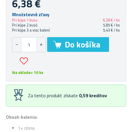
6,38 €
Množstevné zľavy
Pri kúpe 1 kusu
6,38 € / ks
Pri kúpe 2 kusů
5,85 € / ks
Pri kúpe 3 a viac balení
5,43 € / ks
Na sklade> 10 ks
Za tento produkt získate
0,59
kreditov
Obsah balenia:
1× clona