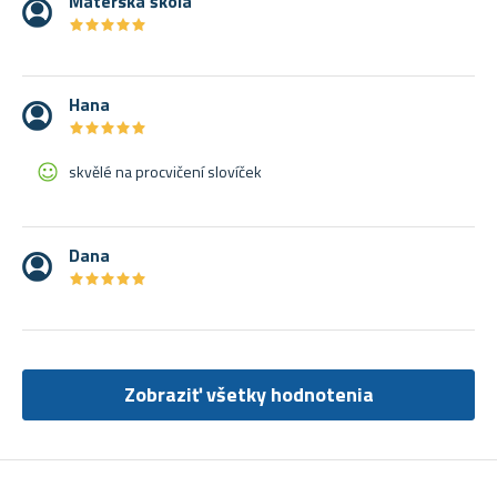
Materská škola
★
★
★
★
★
★
★
★
★
★
Hana
★
★
★
★
★
★
★
★
★
★
skvělé na procvičení slovíček
Dana
★
★
★
★
★
★
★
★
★
★
Zobraziť všetky hodnotenia