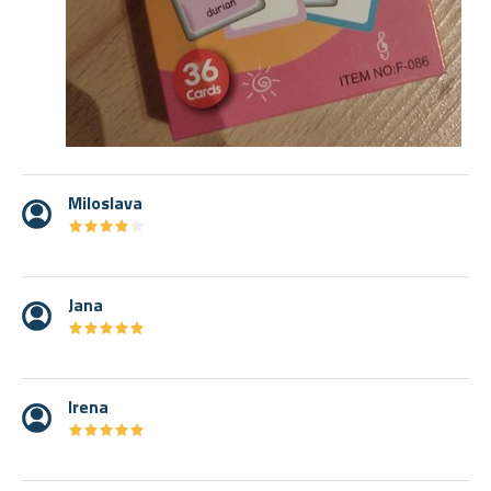
Miloslava
★
★
★
★
★
★
★
★
★
★
Jana
★
★
★
★
★
★
★
★
★
★
Irena
★
★
★
★
★
★
★
★
★
★