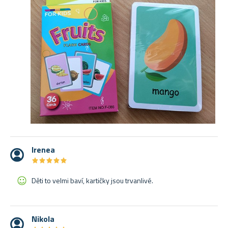
Irenea
★
★
★
★
★
★
★
★
★
★
Děti to velmi baví, kartičky jsou trvanlivé.
Nikola