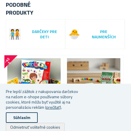
PODOBNÉ
PRODUKTY
DARČEKY PRE
PRE
DETI
NAJMENŠÍCH
-
4
5
-
7
0
%
Pre lepší zážitok z nakupovania darčekov
na našom e-shope používame súbory
cookies, ktoré môžu byť využité aj na
personalizáciu reklám
(prečítať)
.
Súhlasím
Viac farieb na výber
INTERAKTÍVNA KNIHA PRE
P
Odmietnuť voliteľné cookies
DETI - VÝUČBA PRE
V
SADA MATEMATICKÝCH