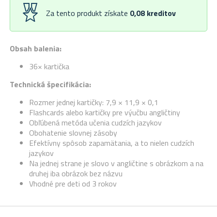
Za tento produkt získate
0,08
kreditov
Obsah balenia:
36× kartička
Technická špecifikácia:
Rozmer jednej kartičky: 7,9 × 11,9 × 0,1
Flashcards alebo kartičky pre výučbu angličtiny
Obľúbená metóda učenia cudzích jazykov
Obohatenie slovnej zásoby
Efektívny spôsob zapamätania, a to nielen cudzích
jazykov
Na jednej strane je slovo v angličtine s obrázkom a na
druhej iba obrázok bez názvu
Vhodné pre deti od 3 rokov