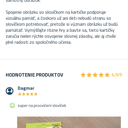
Spojenie obrázku so slovíčkom na kartičke podporuje
vizuálnu pamäť, a čoskoro už ani deti nebudú stranu so
slovíčkom potrebovať, pretože si význam obrázku už budú
pamätať. Vymýšľajte rôzne hry a bavte sa, tieto kartičky
zaručia nielen rýchle osvojenie slovnej zásoby, ale aj chvíle
plné radosti zo spoločného učenia.
★
★
★
★
★
★
★
★
★
★
HODNOTENIE PRODUKTOV
4,9/5
Dagmar
★
★
★
★
★
★
★
★
★
★
super na procvičení slovíček