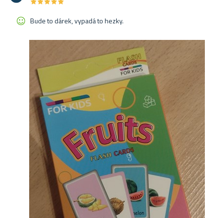
★
★
★
★
★
★
★
★
★
★
Bude to dárek, vypadá to hezky.