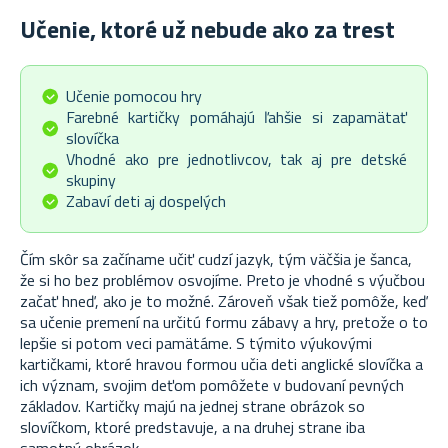
Učenie, ktoré už nebude ako za trest
Učenie pomocou hry
Farebné kartičky pomáhajú ľahšie si zapamätať
slovíčka
Vhodné ako pre jednotlivcov, tak aj pre detské
skupiny
Zabaví deti aj dospelých
Čím skôr sa začíname učiť cudzí jazyk, tým väčšia je šanca,
že si ho bez problémov osvojíme. Preto je vhodné s výučbou
začať hneď, ako je to možné. Zároveň však tiež pomôže, keď
sa učenie premení na určitú formu zábavy a hry, pretože o to
lepšie si potom veci pamätáme. S týmito výukovými
kartičkami, ktoré hravou formou učia deti anglické slovíčka a
ich význam, svojim deťom pomôžete v budovaní pevných
základov. Kartičky majú na jednej strane obrázok so
slovíčkom, ktoré predstavuje, a na druhej strane iba
samotný obrázok.