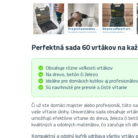
Pre profesionálov aj domácich majstrov
Rôzne veľkosti vrtákov
Sú navrhnuté na presné a čisté vŕtanie
Do dreva, betónu aj železa
Perfektná sada 60 vrtákov na ka
Obsahuje rôzne veľkosti vrtákov
Na drevo, betón či železo
Ideálne pre domácich kutilov aj profesionálov
Sú navrhnuté pre presné a čisté vŕtanie
Či už ste domáci majster alebo profesionál, táto sa
vaše vŕtacie úlohy. Univerzálna sada obsahuje vrták
umožňujú efektívne vŕtanie do dreva, železa či bet
kvalitných a odolných materiálov, čo zaručuje ich d
Kompaktný a odolný kufrík udržiava všetky vrtáky 