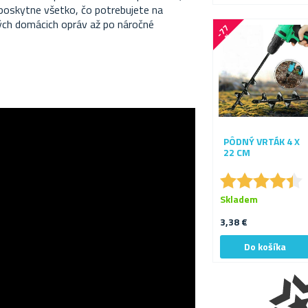
poskytne všetko, čo potrebujete na
ých domácich opráv až po náročné
-
7
7
%
PÔDNÝ VRTÁK 4 X
22 CM
★
★
★
★
★
★
★
★
★
★
Skladem
3,38 €