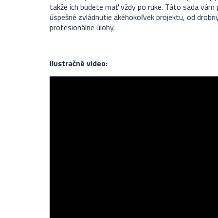
takže ich budete mať vždy po ruke. Táto sada vám 
úspešné zvládnutie akéhokoľvek projektu, od drobn
profesionálne úlohy.
Ilustračné video: