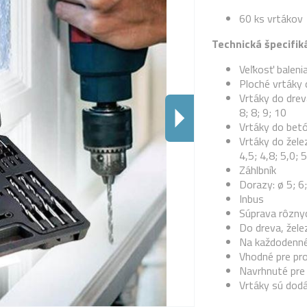
60 ks vrtákov
Technická špecifiká
Veľkosť baleni
Ploché vrtáky 
Vrtáky do dreva 
8; 8; 9; 10
Vrtáky do betón
Vrtáky do železa
4,5; 4,8; 5,0; 5
Záhlbník
Dorazy: ø 5; 6
Inbus
Súprava rôzny
Do dreva, žele
Na každodenné
Vhodné pre pr
Navrhnuté pre 
Vrtáky sú dod