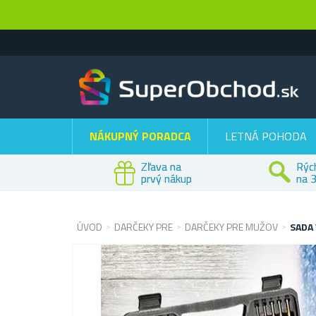
NÁKUPNÝ PORADCA
LETNÁ POHODA
Zľava na
Rýc
prvý nákup
na 3
ÚVOD
DARČEKY PRE
DARČEKY PRE MUŽOV
SADA 