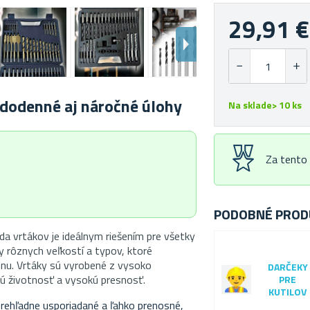
29,91 €
ždodenné aj náročné úlohy
Na sklade> 10 ks
Za tento
PODOBNÉ PROD
da vrtákov je ideálnym riešením pre všetky
y rôznych veľkostí a typov, ktoré
ónu. Vrtáky sú vyrobené z vysoko
DARČEKY
lhú životnosť a vysokú presnosť.
PRE
KUTILOV
prehľadne usporiadané a ľahko prenosné,