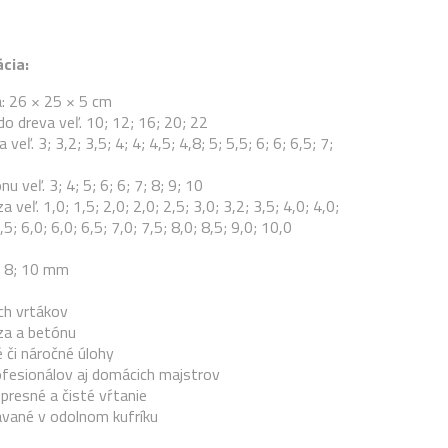
cia:
a: 26 × 25 × 5 cm
do dreva veľ. 10; 12; 16; 20; 22
veľ. 3; 3,2; 3,5; 4; 4; 4,5; 4,8; 5; 5,5; 6; 6; 6,5; 7;
u veľ. 3; 4; 5; 6; 6; 7; 8; 9; 10
 veľ. 1,0; 1,5; 2,0; 2,0; 2,5; 3,0; 3,2; 3,5; 4,0; 4,0;
,5; 6,0; 6,0; 6,5; 7,0; 7,5; 8,0; 8,5; 9,0; 10,0
; 8; 10 mm
ch vrtákov
za a betónu
 či náročné úlohy
ofesionálov aj domácich majstrov
presné a čisté vŕtanie
ávané v odolnom kufríku