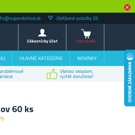
nfo@superobchod.sk
Obľúbené položky
(0)
Košík
Zákaznícky účet
0 produktů
AJ
HLAVNÉ KATEGÓRIE
NOVINKY
problémové
Všetko skladom,
lamácie
rychlé doručenie!
ov 60 ks
/5