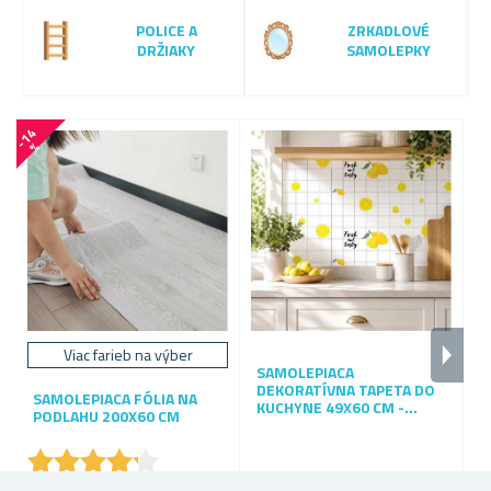
POLICE A
ZRKADLOVÉ
DRŽIAKY
SAMOLEPKY
-
1
4
-
2
5
%
Viac farieb na výber
SAMOLEPIACA
DEKORATÍVNA TAPETA DO
SAMOLEPIACA FÓLIA NA
3
KUCHYNE 49X60 CM -
PODLAHU 200X60 CM
SVIEŽE CITRÓNY
★
★
★
★
★
★
★
★
★
★
Skladem
Skladem
S