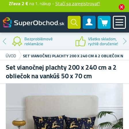
Zľava 2 €
na 1. nákup -
Stačí sa zaregistrovať!
0 produktů
Zákaznícky účet
Bezproblémové
Všetko skladom,
reklamácie
rychlé doručenie!
ÚVOD
SET VIANOČNEJ PLACHTY 200 X 240 CM A 2 OBLIEČOK NA 
Set vianočnej plachty 200 x 240 cm a 2
obliečok na vankúš 50 x 70 cm