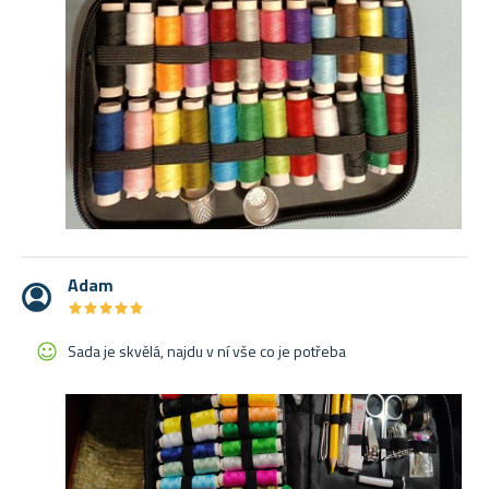
Adam
★
★
★
★
★
★
★
★
★
★
Sada je skvělá, najdu v ní vše co je potřeba