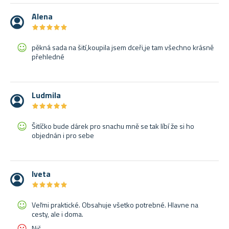
Alena
★
★
★
★
★
★
★
★
★
★
pěkná sada na šití,koupila jsem dceři,je tam všechno krásně
přehledné
Ludmila
★
★
★
★
★
★
★
★
★
★
Šitíčko bude dárek pro snachu mně se tak líbí že si ho
objednán i pro sebe
Iveta
★
★
★
★
★
★
★
★
★
★
Veľmi praktické. Obsahuje všetko potrebné. Hlavne na
cesty, ale i doma.
Nič.