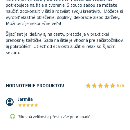
potrebujete na šitie a tvorenie. S touto sadou sa môžete
naučiť, zdokonaliť v šití a rozvíjať svoju kreativitu. Môžete si
vyrobiť vlastné oblečenie, doplnky, dekorácie alebo darčeky.
Možností je nekonečne veľa!
Šijací set je ideálny aj na cesty, pretože je v praktickej
prenosnej taštičke. Sada na šitie je vhodná pre začiatočníkov
aj pokročilých. Utiecť od starostí a užiť si relax so šijacím
setom.
★
★
★
★
★
★
★
★
★
★
HODNOTENIE PRODUKTOV
5/5
Jarmila
★
★
★
★
★
★
★
★
★
★
3ikovná velikost a přesto vše pohromadě