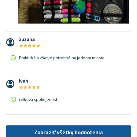
zuzana
★
★
★
★
★
★
★
★
★
★
Praktické a všetko potrebné na jednom mieste.
Ivan
★
★
★
★
★
★
★
★
★
★
celková spokojenost
Zobraziť všetky hodnotenia