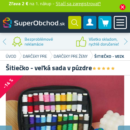
Zľava 2 €
na 1. nákup -
Stačí sa zaregistrovať!
0 produktů
Zákaznícky účet
Zľava na
prvý nákup
ÚVOD
DARČEKY PRE
DARČEKY PRE ŽENY
ŠITIEČKO - VEĽKÁ 
Šitiečko - veľká sada v púzdre
★
★
★
★
★
★
★
★
★
★
-14 %