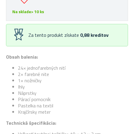
Na sklade> 10 ks
Za tento produkt získate
0,88
kreditov
Obsah balenia:
24× jednofarebných nití
2× farebné nite
1× nožničky
Ihly
Náprstky
Párací pomocník
Pastelka na textil
Krajčírsky meter
Technická špecifikácia: