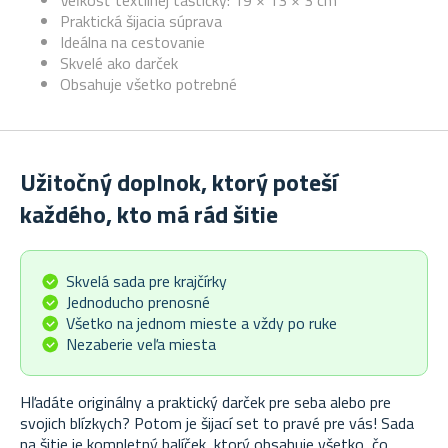
Veľkosť textilnej taštičky: 19 × 13 × 3 cm
Praktická šijacia súprava
Ideálna na cestovanie
Skvelé ako darček
Obsahuje všetko potrebné
Užitočný doplnok, ktorý poteší
každého, kto má rád šitie
Skvelá sada pre krajčírky
Jednoducho prenosné
Všetko na jednom mieste a vždy po ruke
Nezaberie veľa miesta
Hľadáte originálny a praktický darček pre seba alebo pre
svojich blízkych? Potom je šijací set to pravé pre vás! Sada
na šitie je kompletný balíček, ktorý obsahuje všetko, čo