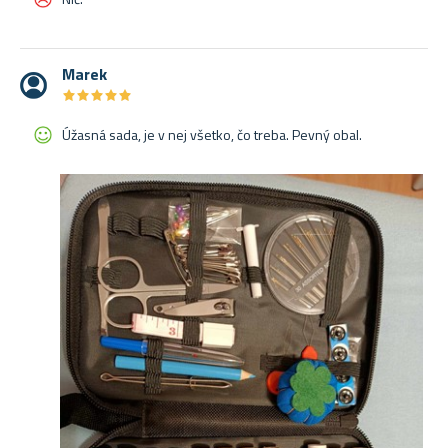
Marek
★
★
★
★
★
★
★
★
★
★
Úžasná sada, je v nej všetko, čo treba. Pevný obal.