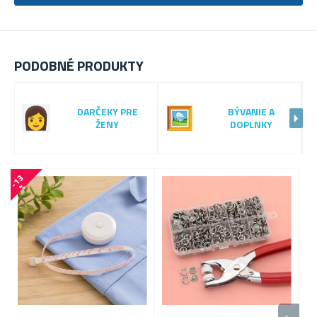
PODOBNÉ PRODUKTY
DARČEKY PRE
BÝVANIE A
ŽENY
DOPLNKY
-
1
3
-
5
4
%