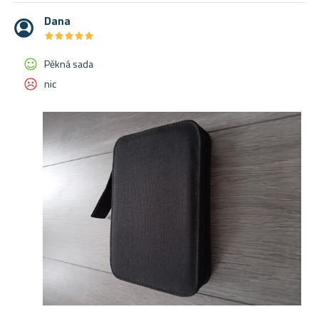
Dana
★
★
★
★
★
★
★
★
★
★
Pěkná sada
nic