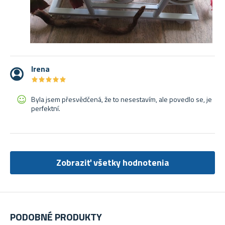
Irena
★
★
★
★
★
★
★
★
★
★
Byla jsem přesvědčená, že to nesestavím, ale povedlo se, je
perfektní.
Zobraziť všetky hodnotenia
PODOBNÉ PRODUKTY