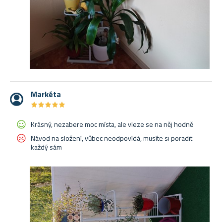
Markéta
★
★
★
★
★
★
★
★
★
★
Krásný, nezabere moc místa, ale vleze se na něj hodně
Návod na složení, vůbec neodpovídá, musíte si poradit
každý sám