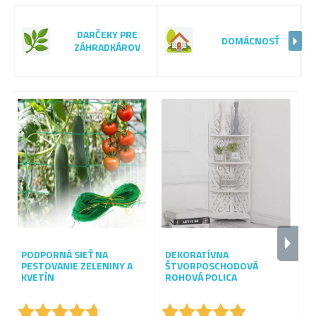
DARČEKY PRE
DOMÁCNOSŤ
ZÁHRADKÁROV
-
1
0
PODPORNÁ SIEŤ NA
DEKORATÍVNA
D
PESTOVANIE ZELENINY A
ŠTVORPOSCHODOVÁ
Z
KVETÍN
ROHOVÁ POLICA
M
★
★
★
★
★
★
★
★
★
★
★
★
★
★
★
★
★
★
★
★