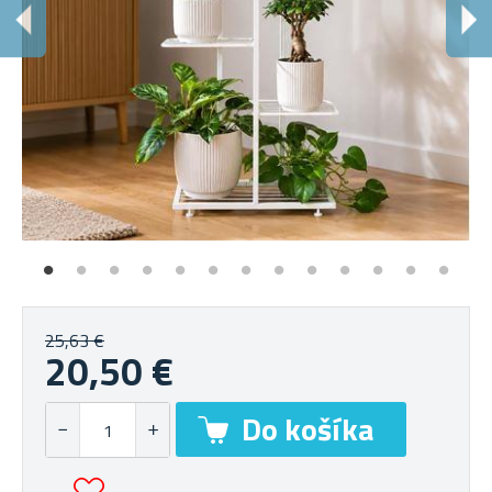
R
5 
25,63 €
20,50 €