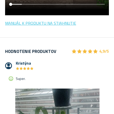
MANUÁL K PRODUKTU NA STIAHNUTIE
★
★
★
★
★
★
★
★
★
★
HODNOTENIE PRODUKTOV
4,9/5
Kristýna
★
★
★
★
★
★
★
★
★
★
Super.