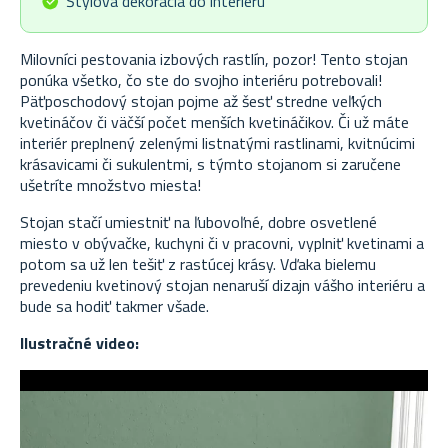
Štýlová dekorácia do interiéru
Milovníci pestovania izbových rastlín, pozor! Tento stojan
ponúka všetko, čo ste do svojho interiéru potrebovali!
Päťposchodový stojan pojme až šesť stredne veľkých
kvetináčov či väčší počet menších kvetináčikov. Či už máte
interiér preplnený zelenými listnatými rastlinami, kvitnúcimi
krásavicami či sukulentmi, s týmto stojanom si zaručene
ušetríte množstvo miesta!
Stojan stačí umiestniť na ľubovoľné, dobre osvetlené
miesto v obývačke, kuchyni či v pracovni, vyplniť kvetinami a
potom sa už len tešiť z rastúcej krásy. Vďaka bielemu
prevedeniu kvetinový stojan nenaruší dizajn vášho interiéru a
bude sa hodiť takmer všade.
Ilustračné video: