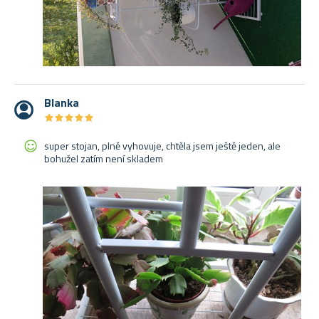
Blanka
★
★
★
★
★
★
★
★
★
★
super stojan, plně vyhovuje, chtěla jsem ještě jeden, ale
bohužel zatím není skladem