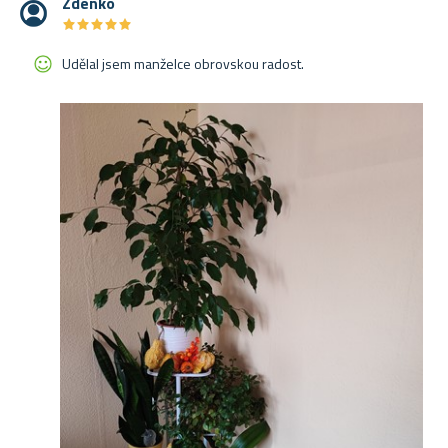
Zdenko
★
★
★
★
★
★
★
★
★
★
Udělal jsem manželce obrovskou radost.