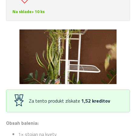
Na sklade> 10 ks
Za tento produkt získate
1,52
kreditov
Obsah balenia:
1× stojan na kvety