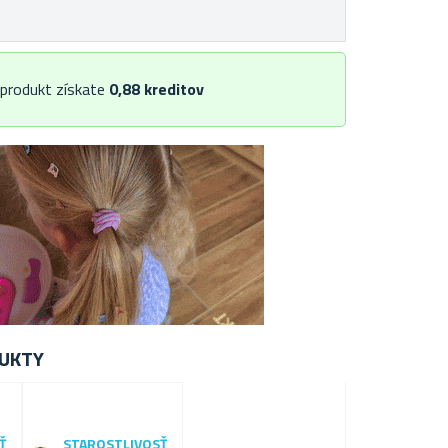
 produkt získate
0,88
kreditov
UKTY
Ť
STAROSTLIVOSŤ