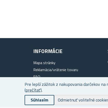
INFORMÁCIE
Mapa stránky
Reklamácia/vrátenie tovaru
FAQ
O nás
Pre lepší zážitok z nakupovania darčekov na 
(prečítať)
.
Vernostný program
Súhlasím
Doprava a platba
Odmietnuť voliteľné cookie
Ochrana osobných údajov