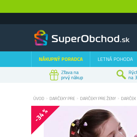
NÁKUPNÝ PORADCA
LETNÁ POHODA
Zľava na
Rýc
prvý nákup
na 3
ÚVOD
DARČEKY PRE
DARČEKY PRE ŽENY
DARČEK
-34 %