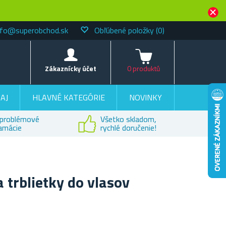
nfo@superobchod.sk
Obľúbené položky
(0)
Košík
Zákaznícky účet
0 produktů
AJ
HLAVNÉ KATEGÓRIE
NOVINKY
problémové
Všetko skladom,
lamácie
rychlé doručenie!
a trblietky do vlasov