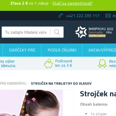
Zľava 2 €
na 1. nákup -
Stačí sa zaregistrovať!
+421 222 205 117
i
DARČEKY PRE
PODĽA ZÁUJMU
AKCIA/VÝPRED
Poštovné
hly výber
Bez
len za 3 €
 kliknutia
rek
 PRE KAMARÁTKU
STROJČEK NA TRBLIETKY DO VLASOV
Strojček n
Obsah balenia:
1x stojan