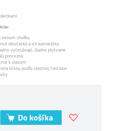
blietkami
cia:
s behom chvíľky
orivé dievčatká a ich kamarátky
adno vyčesávajú, žiadne plytvanie
lú princeznú
trné k vlasom
voria účesy podľa vlastnej fantázie
vity