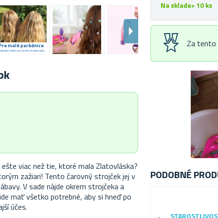
Na sklade> 10 ks
Za tento
Pre malé parádnice
Trblietky ľahko vyčešete, žiadne plytvanie
ok
u ešte viac než tie, ktoré mala Zlatovláska?
PODOBNÉ PROD
rým zažiari! Tento čarovný strojček jej v
ábavy. V sade nájde okrem strojčeka a
bude mať všetko potrebné, aby si hneď po
jší účes.
STAROSTLIVOS