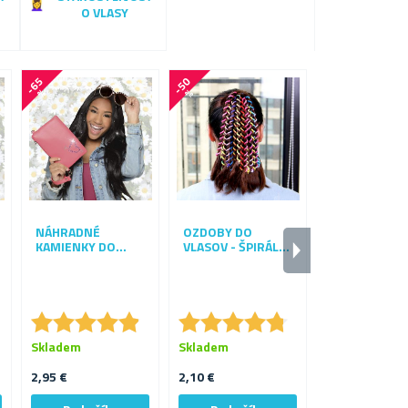
O VLASY
-
6
5
-
5
0
%
%
Viac variant
NÁHRADNÉ
OZDOBY DO
výber
KAMIENKY DO
VLASOV - ŠPIRÁLY
VLASOV
S KORÁLIKMI 6 KS
SAMOLEPKY 
NECHTY
★
★
★
★
★
★
★
★
★
★
★
★
★
★
★
★
★
★
★
★
★
★
★
★
★
★
Skladem
Skladem
Skladem
2,95 €
2,10 €
2,10 €