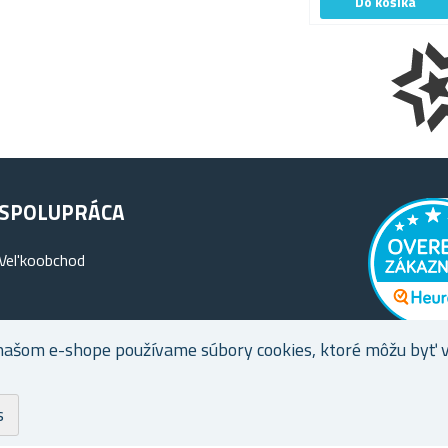
SPOLUPRÁCA
Vel'koobchod
našom e-shope používame súbory cookies, ktoré môžu byť vy
s