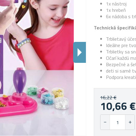
1x nástroj
1x hrebeň
6x nádoba s tr
Technická špecifiká
Trblietavý úče
Ideálne pre tv
Trblietky sa
sn
Očarí každú ma
Bezpečné a še
deti si samé t
Podpora kreati
16,22 €
10,66 €