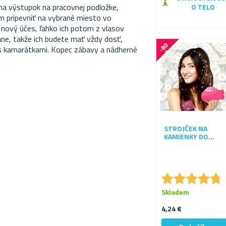
u na výstupok na pracovnej podložke,
O TELO
m pripevniť na vybrané miesto vo
a nový účes, ľahko ich potom z vlasov
ane, takže ich budete mať vždy dosť,
-
8
0
 s kamarátkami. Kopec zábavy a nádherné
%
STROJČEK NA
KAMIENKY DO
VLASOV
★
★
★
★
★
★
★
★
★
★
Skladem
4,24 €