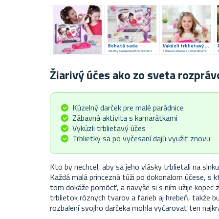
Bohatá sada
Vykúzli trblietavý účes
Trblietky sa dajú použiť opakovane
Zábavná aktivita s kamarátkami
Žiarivý účes ako zo sveta rozpráv
Kúzelný darček pre malé parádnice
Zábavná aktivita s kamarátkami
Vykúzli trblietavý účes
Trblietky sa po vyčesaní dajú využiť znovu
Kto by nechcel, aby sa jeho vlásky trblietali na slnk
Každá malá princezná túži po dokonalom účese, s kto
tom dokáže pomôcť, a navyše si s ním užije kopec z
trblietok rôznych tvarov a farieb aj hrebeň, takže 
rozbalení svojho darčeka mohla vyčarovať ten najkra