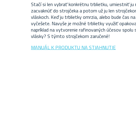
Stačí si len vybrať konkrétnu trblietku, umiestniť j
zacvaknúť do strojčeka a potom už ju len strojčeko
vláskoch. Keď ju trblietky omrzia, alebo bude čas n
vyčešete. Navyše je možné trblietky využiť opakov
napríklad na vytvorenie rafinovaných účesov spolu
vlásky? S týmto strojčekom zaručené!
MANUÁL K PRODUKTU NA STIAHNUTIE