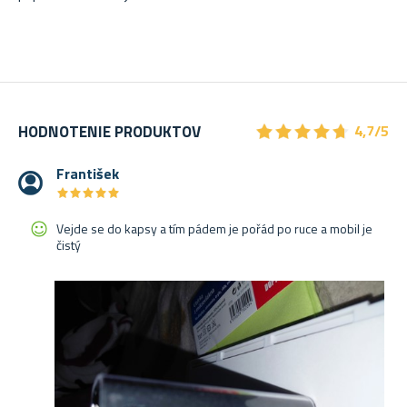
★
★
★
★
★
★
★
★
★
★
HODNOTENIE PRODUKTOV
4,7/5
František
★
★
★
★
★
★
★
★
★
★
Vejde se do kapsy a tím pádem je pořád po ruce a mobil je
čistý