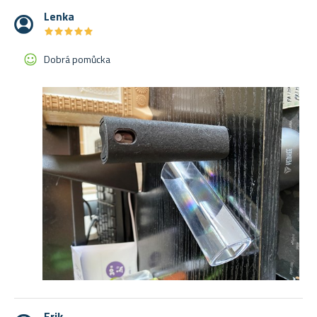
Lenka
★
★
★
★
★
★
★
★
★
★
Dobrá pomůcka
Erik