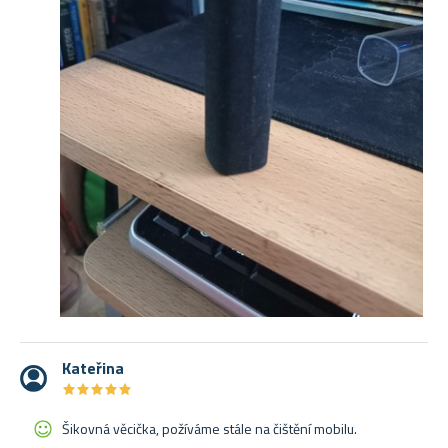
Kateřina
★
★
★
★
★
★
★
★
★
★
Šikovná věcička, požíváme stále na čištění mobilu.