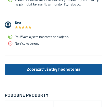
na jak mobil, tak na ntb a i monitor TV, nebo pc.
Eva
★
★
★
★
★
★
★
★
★
★
Používám a jsem naprosto spokojena.
Není co vytknout.
Zobraziť všetky hodnotenia
PODOBNÉ PRODUKTY