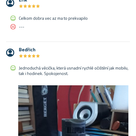
★
★
★
★
★
★
★
★
★
★
Celkom dobra vec az ma to prekvapilo
---
Bedřich
★
★
★
★
★
★
★
★
★
★
Jednoduchá věcička, která usnadní rychlé očištění jak mobilu,
tak i hodinek. Spokojenost.