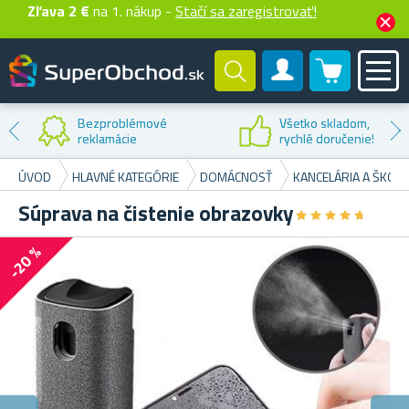
Zľava 2 €
na 1. nákup -
Stačí sa zaregistrovať!
0 produktů
Zákaznícky účet
Zľava na
prvý nákup
ÚVOD
HLAVNÉ KATEGÓRIE
DOMÁCNOSŤ
KANCELÁRIA A ŠKOLA
Súprava na čistenie obrazovky
★
★
★
★
★
★
★
★
★
★
-20 %