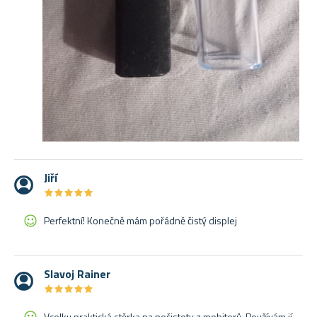
Jiří
★
★
★
★
★
★
★
★
★
★
Perfektní! Konečně mám pořádně čistý displej
Slavoj Rainer
★
★
★
★
★
★
★
★
★
★
Vcelku praktická stěrka na nečistoty z mobitorů. Používám jí