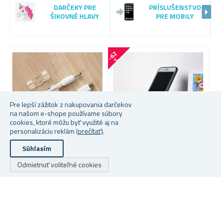
DARČEKY PRE
PRÍSLUŠENSTVO
ŠIKOVNÉ HLAVY
PRE MOBILY
-
6
2
-
2
5
%
Pre lepší zážitok z nakupovania darčekov
na našom e-shope používame súbory
cookies, ktoré môžu byť využité aj na
personalizáciu reklám
(prečítať)
.
Súhlasím
Viac farieb na výber
KLIPY NA UCHYTENIE
S
Odmietnuť voliteľné cookies
KÁBLOV 10 KS
D
KOVOVÝ DRŽIAK NA MOBIL
★
★
★
★
★
★
★
★
★
★
★
★
★
★
★
★
★
★
★
★
Skladem
Skladem
S