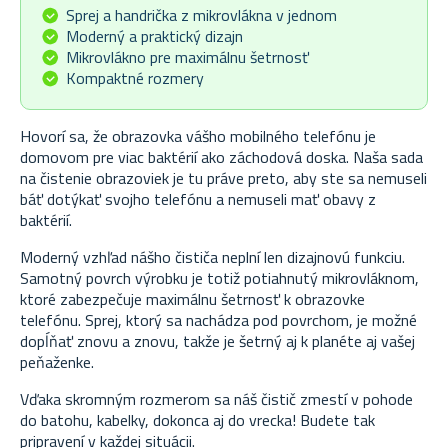
Sprej a handrička z mikrovlákna v jednom
Moderný a praktický dizajn
Mikrovlákno pre maximálnu šetrnosť
Kompaktné rozmery
Hovorí sa, že obrazovka vášho mobilného telefónu je
domovom pre viac baktérií ako záchodová doska. Naša sada
na čistenie obrazoviek je tu práve preto, aby ste sa nemuseli
báť dotýkať svojho telefónu a nemuseli mať obavy z
baktérií.
Moderný vzhľad nášho čističa neplní len dizajnovú funkciu.
Samotný povrch výrobku je totiž potiahnutý mikrovláknom,
ktoré zabezpečuje maximálnu šetrnosť k obrazovke
telefónu. Sprej, ktorý sa nachádza pod povrchom, je možné
dopĺňať znovu a znovu, takže je šetrný aj k planéte aj vašej
peňaženke.
Vďaka skromným rozmerom sa náš čistič zmestí v pohode
do batohu, kabelky, dokonca aj do vrecka! Budete tak
pripravení v každej situácii.