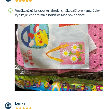
★
★
★
★
★
★
★
★
★
★
Vnučka už ušila kabelku jahodu, chtěla další pro kamarádky,
vynikající věc pro malé holčičky. Moc povedené!!!
Lenka
★
★
★
★
★
★
★
★
★
★