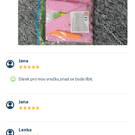
Jana
★
★
★
★
★
★
★
★
★
★
Dárek pro mou vnučku,snad se bude líbit.
Jana
★
★
★
★
★
★
★
★
★
★
Lenka