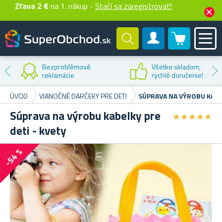
Zľava 2 €
na 1. nákup -
Stačí sa zaregistrovať!
0 produktů
Zákaznícky účet
Z
tko skladom,
p
lé doručenie!
ÚVOD
VIANOČNÉ DARČEKY PRE DETI
SÚPRAVA NA VÝROBU KABEL
Súprava na výrobu kabelky pre
★
★
★
★
★
★
★
★
★
★
deti - kvety
-54 %