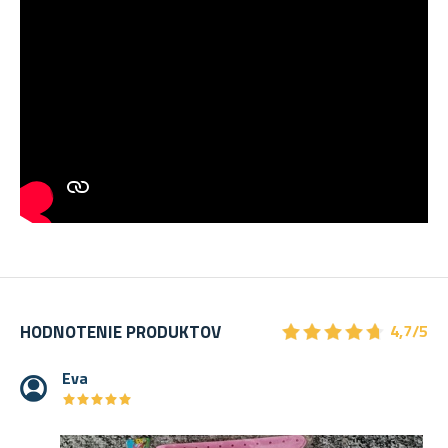
★
★
★
★
★
★
★
★
★
★
HODNOTENIE PRODUKTOV
4,7/5
Eva
★
★
★
★
★
★
★
★
★
★