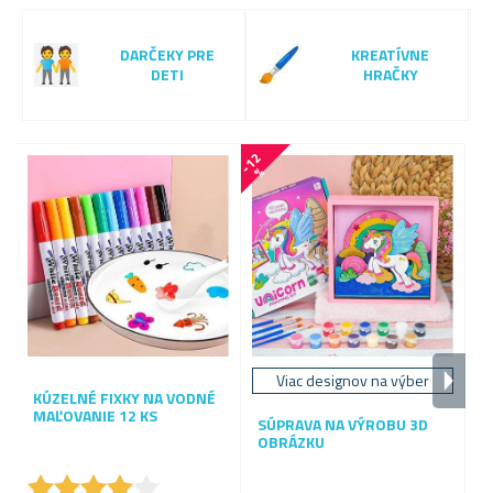
DARČEKY PRE
KREATÍVNE
DETI
HRAČKY
-
1
2
-
1
5
%
Viac designov na výber
KÚZELNÉ FIXKY NA VODNÉ
V
MAĽOVANIE 12 KS
D
SÚPRAVA NA VÝROBU 3D
OBRÁZKU
★
★
★
★
★
★
★
★
★
★