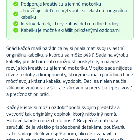
Podporuje kreativitu a jemnú motoriku
Umožňuje deťom vytvoriť si vlastnú originálnu
kabelku
Ideálny darček, ktorý zabaví deti na dlhé hodiny
Kabelku je možné skrášliť priloženými ozdobami
Snáď každá malá parádnica by si priala mať svoju vlastnú
originálnu kabelku, s ktorou sa môže pýšiť. Sada na výrobu
kabelky pre deti im túto možnosť poskytuje, a navyše
rozvíja ich kreativitu aj jemnú motoriku. V tejto sade nájdete
rôzne ozdoby a komponenty, ktorými si malá parádnica bude
môcť svoju krásnu kabelku vyzdobiť. Deti sa nielen naučia
základné zručnosti v šití, ale zároveň si precvičia trpezlivosť
a precíznosť pri práci.
Každý kúsok si môžu ozdobiť podľa svojich predstáv a
vytvoriť tak originálny doplnok, ktorý nikto iný nemá.
Hotovú kabelku môžu hrdo nosiť. Bezpečné materiály
zaručujú, že je všetko prispôsobené detskému používaniu.
Táto sada je ideálnym spôsobom, ako deti zabaviť a
zároveň ich naučiť praktickým zručnostiam. Užite si veľa