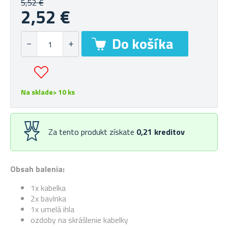
5,52 €
2,52 €
Na sklade> 10 ks
Za tento produkt získate
0,21
kreditov
Obsah balenia:
1x kabelka
2x bavlnka
1x umelá ihla
ozdoby na skrášlenie kabelky