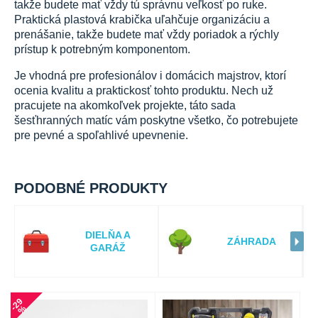
takže budete mať vždy tú správnu veľkosť po ruke.
Praktická plastová krabička uľahčuje organizáciu a
prenášanie, takže budete mať vždy poriadok a rýchly
prístup k potrebným komponentom.
Je vhodná pre profesionálov i domácich majstrov, ktorí
ocenia kvalitu a praktickosť tohto produktu. Nech už
pracujete na akomkoľvek projekte, táto sada
šesťhranných matíc vám poskytne všetko, čo potrebujete
pre pevné a spoľahlivé upevnenie.
PODOBNÉ PRODUKTY
DIELŇA A
ZÁHRADA
GARÁŽ
2
9
8
6
-
%
-
%