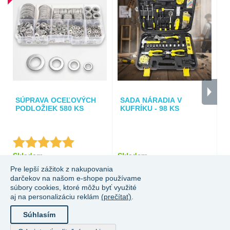
SÚPRAVA OCEĽOVÝCH
SADA NÁRADIA V
S
PODLOŽIEK 580 KS
KUFRÍKU - 98 KS
S
★
★
★
★
★
★
★
★
★
★
Skladem
Skladem
S
Pre lepší zážitok z nakupovania
7,24 €
42,75 €
1,
darčekov na našom e-shope používame
súbory cookies, ktoré môžu byť využité
aj na personalizáciu reklám
(prečítať)
.
Súhlasím
Autorské práva a kopírovanie; 2026 Superobchod.sk. Všetky práva
vyhradené.