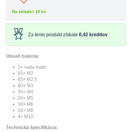
Na sklade> 10 ks
Za tento produkt získate
0,42
kreditov
Obsah balenia:
1× sada matíc
65× M2
65× M2,5
60× M3
55× M4
20× M5
30× M6
16× M8
4× M10
Technická špecifikácia: