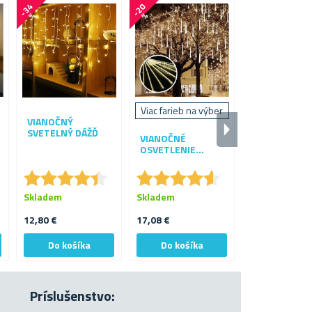
-
3
4
-
2
0
-
2
5
%
%
%
Viac farieb na výber
VIANOČNÝ
VONKAJŠÍ LE
SVETELNÝ DÁŽĎ
PROJEKTOR 
VIANOČNÉ
MOTÍVOV
OSVETLENIE
PADAJÚCI SNEH
★
★
★
★
★
★
★
★
★
★
★
★
★
★
★
★
★
★
★
★
★
★
★
★
★
★
Skladem
Skladem
Skladem
12,80 €
17,08 €
32,05 €
Príslušenstvo: