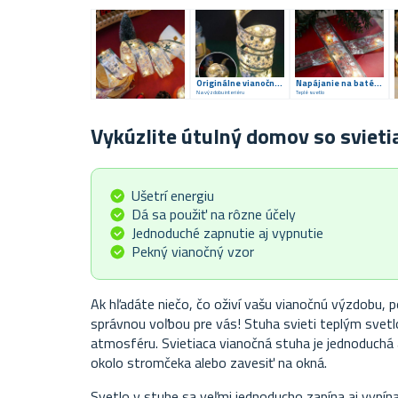
Originálne vianočné dekorácie
Napájanie na batérie
Na výzdobu interiéru
Teplé svetlo
Vykúzlite útulný domov so sviet
Ušetrí energiu
Dá sa použiť na rôzne účely
Jednoduché zapnutie aj vypnutie
Pekný vianočný vzor
Ak hľadáte niečo, čo oživí vašu vianočnú výzdobu, 
správnou voľbou pre vás! Stuha svieti teplým svetl
atmosféru. Svietiaca vianočná stuha je jednoduchá
okolo stromčeka alebo zavesiť na okná.
Svetlo v stuhe sa veľmi jednoducho zapína aj vypín