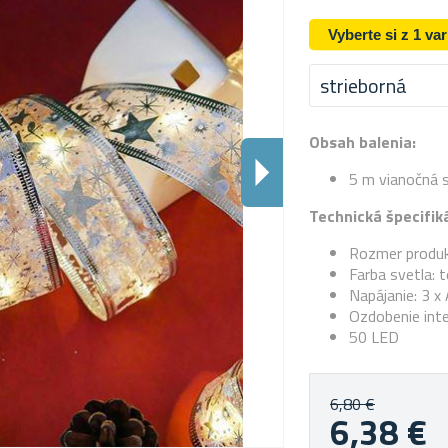
Vyberte si z 1 va
strieborná
Obsah balenia:
5 m vianočná s
Technická špecifiká
Rozmer produkt
Farba svetla: t
Napájanie: 3 x
Ozdobenie inte
50 LED
6,80 €
6,38 €