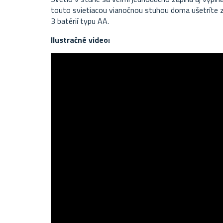
touto svietiacou vianočnou stuhou doma ušetríte z
3 batérií typu AA.
Ilustračné video: