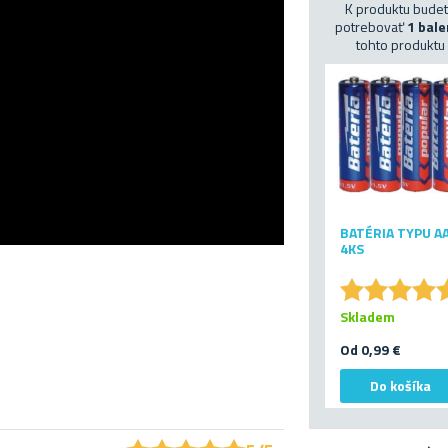
K produktu bude
potrebovať
1 bale
tohto produktu
BATÉRIA TYPU A
4KS
★
★
★
★
★
★
★
★
Skladem
Od 0,99 €