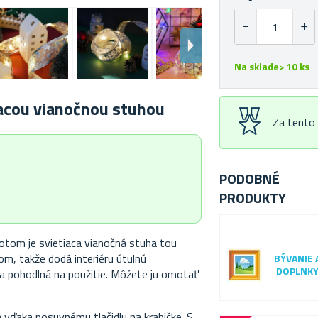
Na sklade> 10 ks
iacou vianočnou stuhou
Za tento
PODOBNÉ
PRODUKTY
potom je svietiaca vianočná stuha tou
om, takže dodá interiéru útulnú
BÝVANIE 
DOPLNK
 a pohodlná na použitie. Môžete ju omotať
a vďaka posuvnému tlačidlu na krabičke. S