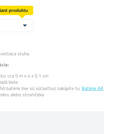
riant produktu
vietiaca stuha
cia:
u: cca 5 m x 4 x 0,1 cm
eplá biela
 AA batérie (nie sú súčasťou) zakúpite tu:
Batérie AA
riéru alebo stromčeka