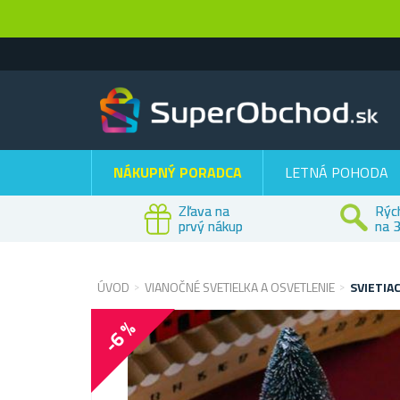
NÁKUPNÝ PORADCA
LETNÁ POHODA
Zľava na
Rýc
prvý nákup
na 3
ÚVOD
VIANOČNÉ SVETIELKA A OSVETLENIE
SVIETIA
-6 %