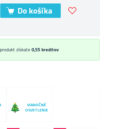
 produkt získate
0,55
kreditov
A
VIANOČNÉ
Y
OSVETLENIE