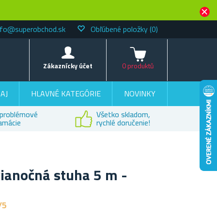
nfo@superobchod.sk
Obľúbené položky
(0)
Košík
Zákaznícky účet
0 produktů
AJ
HLAVNÉ KATEGÓRIE
NOVINKY
problémové
Všetko skladom,
lamácie
rychlé doručenie!
vianočná stuha 5 m -
/5