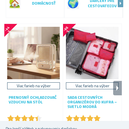
DARČEKY PRE
DOMÁCNOSŤ
CESTOVATEĽOV
-
4
4
-
6
6
-
5
4
%
%
Viac farieb na výber
Viac farieb na výber
H
PRENOSNÝ OCHLADZOVAČ
SADA CESTOVNÝCH
VZDUCHU NA STÔL
ORGANIZÉROV DO KUFRA –
SVETLO MODRÁ
★
★
★
★
★
★
★
★
★
★
★
★
★
★
★
★
★
★
★
★
Skladem
Skladem
S
Pre lepší zážitok z nakupovania darčekov