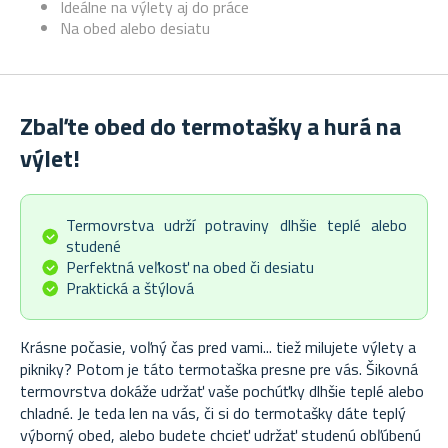
Ideálne na výlety aj do práce
Na obed alebo desiatu
Zbaľte obed do termotašky a hurá na
výlet!
Termovrstva udrží potraviny dlhšie teplé alebo
studené
Perfektná veľkosť na obed či desiatu
Praktická a štýlová
Krásne počasie, voľný čas pred vami... tiež milujete výlety a
pikniky? Potom je táto termotaška presne pre vás. Šikovná
termovrstva dokáže udržať vaše pochúťky dlhšie teplé alebo
chladné. Je teda len na vás, či si do termotašky dáte teplý
výborný obed, alebo budete chcieť udržať studenú obľúbenú