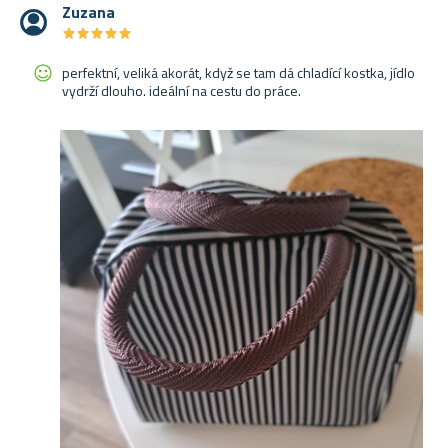
Zuzana
★
★
★
★
★
★
★
★
★
★
perfektní, veliká akorát, když se tam dá chladící kostka, jídlo
vydrží dlouho. ideální na cestu do práce.