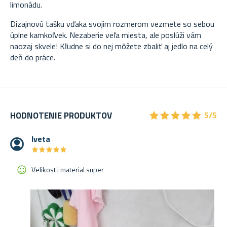
limonádu.
Dizajnovú tašku vďaka svojim rozmerom vezmete so sebou
úplne kamkoľvek. Nezaberie veľa miesta, ale poslúži vám
naozaj skvele! Kľudne si do nej môžete zbaliť aj jedlo na celý
deň do práce.
★
★
★
★
★
★
★
★
★
★
HODNOTENIE PRODUKTOV
5/5
Iveta
★
★
★
★
★
★
★
★
★
★
Velikost i material super