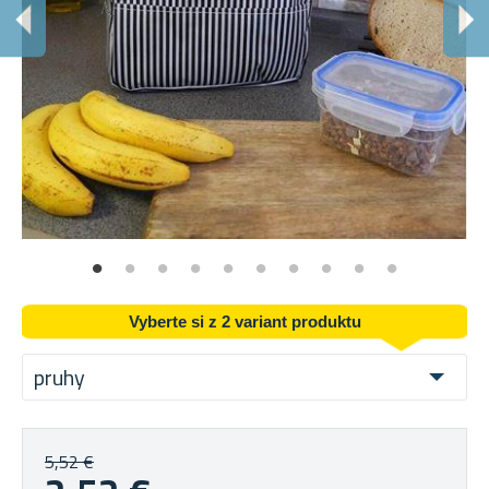
T
Vh
Vyberte si z 2 variant produktu
pruhy
5,52 €