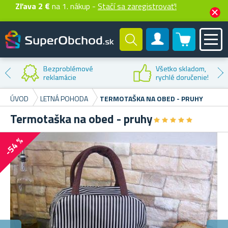
Zľava 2 €
na 1. nákup -
Stačí sa zaregistrovať!
0 produktů
Zákaznícky účet
Všetko skladom,
rychlé doručenie!
ÚVOD
LETNÁ POHODA
TERMOTAŠKA NA OBED - PRUHY
Termotaška na obed - pruhy
★
★
★
★
★
★
★
★
★
★
-54 %