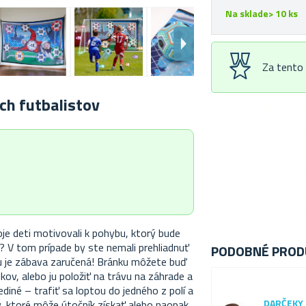
Na sklade> 10 ks
Za tento
ch futbalistov
je deti motivovali k pohybu, ktorý bude
í? V tom prípade by ste nemali prehliadnuť
PODOBNÉ PROD
ou je zábava zaručená! Bránku môžete buď
kov, alebo ju položiť na trávu na záhrade a
iné – trafiť sa loptou do jedného z polí a
DARČEKY
, ktoré môže útočník získať alebo naopak