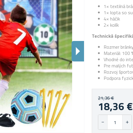
1× textilná br
1× lopta so s
4× háčik
2× kolík
Technická špecifiká
Rozmer bránky
Materiál: 100 
Vhodné do inter
Pre malých fu
Rozvoj športov
Podpora fyzic
21,36 €
18,36 €