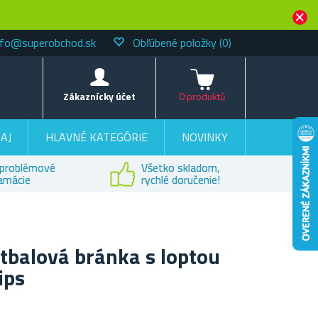
nfo@superobchod.sk
Obľúbené položky
(0)
Košík
Zákaznícky účet
0 produktů
AJ
HLAVNÉ KATEGÓRIE
NOVINKY
problémové
Všetko skladom,
lamácie
rychlé doručenie!
utbalová bránka s loptou
ips