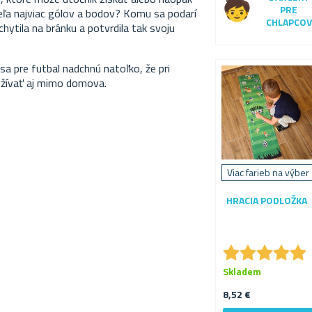
PRE
eľa najviac gólov a bodov? Komu sa podarí
CHLAPCOV
hytila na bránku a potvrdila tak svoju
 sa pre futbal nadchnú natoľko, že pri
užívať aj mimo domova.
Viac farieb na výber
HRACIA PODLOŽKA
★
★
★
★
★
★
★
★
★
★
Skladem
8,52 €