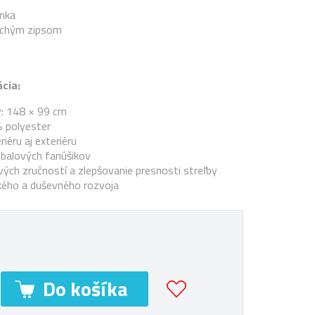
ánka
uchým zipsom
cia:
: 148 × 99 cm
% polyester
iéru aj exteriéru
tbalových fanúšikov
ých zručností a zlepšovanie presnosti streľby
kého a duševného rozvoja