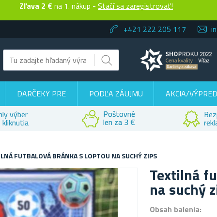
Zľava 2 €
na 1. nákup -
Stačí sa zaregistrovať!
+421 222 205 117
i
DARČEKY PRE
PODĽA ZÁUJMU
AKCIA/VÝPRED
Poštovné
hly výber
Bez
len za 3 €
 kliknutia
rek
ILNÁ FUTBALOVÁ BRÁNKA S LOPTOU NA SUCHÝ ZIPS
Textilná f
na suchý z
Obsah balenia: