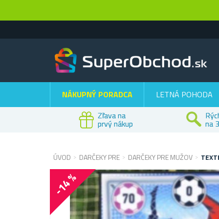
NÁKUPNÝ PORADCA
LETNÁ POHODA
Zľava na
Rýc
prvý nákup
na 3
ÚVOD
DARČEKY PRE
DARČEKY PRE MUŽOV
TEXT
-14 %