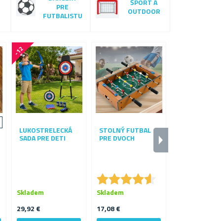
ŠPORT A
PRE
OUTDOOR
FUTBALISTU
-
1
2
-
7
1
%
%
LUKOSTRELECKÁ
STOLNÝ FUTBAL
FUTBALOVÁ 
SADA PRE DETI
PRE DVOCH
- AIR DISK
★
★
★
★
★
★
★
★
★
★
★
★
★
★
★
★
Skladem
Skladem
Skladem
29,92 €
17,08 €
3,38 €