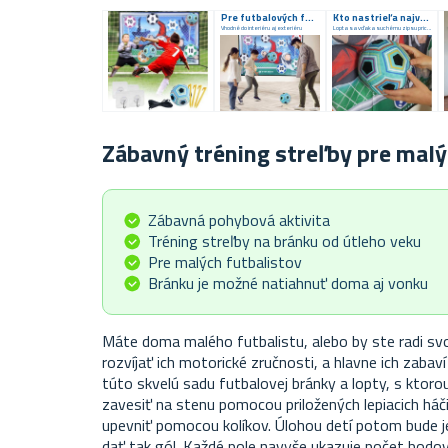
Pre futbalových fanúšikov
Kto nastrieľa najviac bodov?
Vhodné do interiéru aj exteriéru
Lopta sa vďaka suchému zipsu prichytí
Zábavný tréning streľby pre malý
Zábavná pohybová aktivita
Tréning streľby na bránku od útleho veku
Pre malých futbalistov
Bránku je možné natiahnuť doma aj vonku
Máte doma malého futbalistu, alebo by ste radi svo
rozvíjať ich motorické zručnosti, a hlavne ich zabav
túto skvelú sadu futbalovej bránky a lopty, s ktor
zavesiť na stenu pomocou priložených lepiacich háči
upevniť pomocou kolíkov. Úlohou detí potom bude jed
dať tak gól. Každé pole navyše ukazuje počet bodov